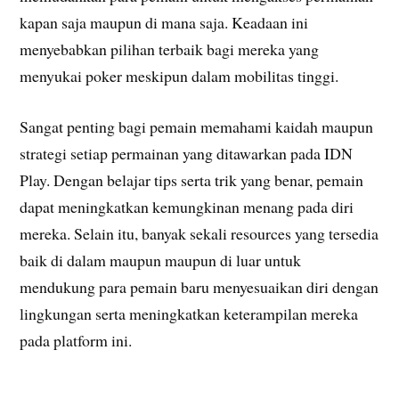
kapan saja maupun di mana saja. Keadaan ini
menyebabkan pilihan terbaik bagi mereka yang
menyukai poker meskipun dalam mobilitas tinggi.
Sangat penting bagi pemain memahami kaidah maupun
strategi setiap permainan yang ditawarkan pada IDN
Play. Dengan belajar tips serta trik yang benar, pemain
dapat meningkatkan kemungkinan menang pada diri
mereka. Selain itu, banyak sekali resources yang tersedia
baik di dalam maupun maupun di luar untuk
mendukung para pemain baru menyesuaikan diri dengan
lingkungan serta meningkatkan keterampilan mereka
pada platform ini.