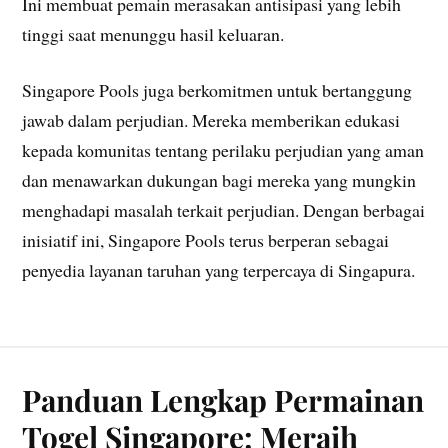
Ini membuat pemain merasakan antisipasi yang lebih
tinggi saat menunggu hasil keluaran.
Singapore Pools juga berkomitmen untuk bertanggung
jawab dalam perjudian. Mereka memberikan edukasi
kepada komunitas tentang perilaku perjudian yang aman
dan menawarkan dukungan bagi mereka yang mungkin
menghadapi masalah terkait perjudian. Dengan berbagai
inisiatif ini, Singapore Pools terus berperan sebagai
penyedia layanan taruhan yang terpercaya di Singapura.
Panduan Lengkap Permainan
Togel Singapore: Meraih