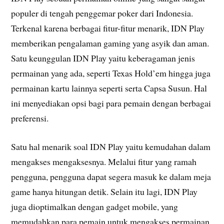
populer di tengah penggemar poker dari Indonesia.
Terkenal karena berbagai fitur-fitur menarik, IDN Play
memberikan pengalaman gaming yang asyik dan aman.
Satu keunggulan IDN Play yaitu keberagaman jenis
permainan yang ada, seperti Texas Hold’em hingga juga
permainan kartu lainnya seperti serta Capsa Susun. Hal
ini menyediakan opsi bagi para pemain dengan berbagai
preferensi.
Satu hal menarik soal IDN Play yaitu kemudahan dalam
mengakses mengaksesnya. Melalui fitur yang ramah
pengguna, pengguna dapat segera masuk ke dalam meja
game hanya hitungan detik. Selain itu lagi, IDN Play
juga dioptimalkan dengan gadget mobile, yang
memudahkan para pemain untuk mengakses permainan