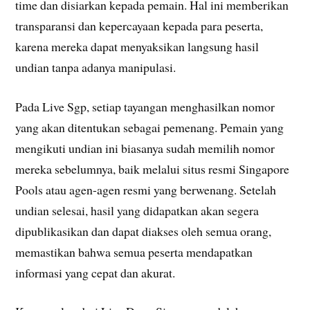
time dan disiarkan kepada pemain. Hal ini memberikan
transparansi dan kepercayaan kepada para peserta,
karena mereka dapat menyaksikan langsung hasil
undian tanpa adanya manipulasi.
Pada Live Sgp, setiap tayangan menghasilkan nomor
yang akan ditentukan sebagai pemenang. Pemain yang
mengikuti undian ini biasanya sudah memilih nomor
mereka sebelumnya, baik melalui situs resmi Singapore
Pools atau agen-agen resmi yang berwenang. Setelah
undian selesai, hasil yang didapatkan akan segera
dipublikasikan dan dapat diakses oleh semua orang,
memastikan bahwa semua peserta mendapatkan
informasi yang cepat dan akurat.