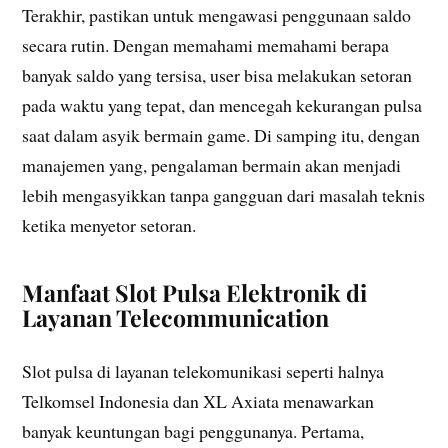
Terakhir, pastikan untuk mengawasi penggunaan saldo
secara rutin. Dengan memahami memahami berapa
banyak saldo yang tersisa, user bisa melakukan setoran
pada waktu yang tepat, dan mencegah kekurangan pulsa
saat dalam asyik bermain game. Di samping itu, dengan
manajemen yang, pengalaman bermain akan menjadi
lebih mengasyikkan tanpa gangguan dari masalah teknis
ketika menyetor setoran.
Manfaat Slot Pulsa Elektronik di
Layanan Telecommunication
Slot pulsa di layanan telekomunikasi seperti halnya
Telkomsel Indonesia dan XL Axiata menawarkan
banyak keuntungan bagi penggunanya. Pertama,