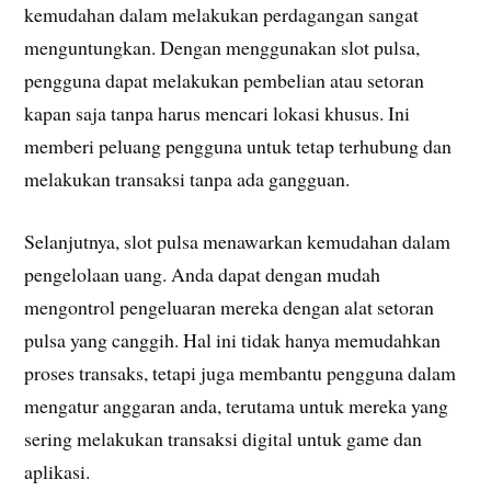
kemudahan dalam melakukan perdagangan sangat
menguntungkan. Dengan menggunakan slot pulsa,
pengguna dapat melakukan pembelian atau setoran
kapan saja tanpa harus mencari lokasi khusus. Ini
memberi peluang pengguna untuk tetap terhubung dan
melakukan transaksi tanpa ada gangguan.
Selanjutnya, slot pulsa menawarkan kemudahan dalam
pengelolaan uang. Anda dapat dengan mudah
mengontrol pengeluaran mereka dengan alat setoran
pulsa yang canggih. Hal ini tidak hanya memudahkan
proses transaks, tetapi juga membantu pengguna dalam
mengatur anggaran anda, terutama untuk mereka yang
sering melakukan transaksi digital untuk game dan
aplikasi.