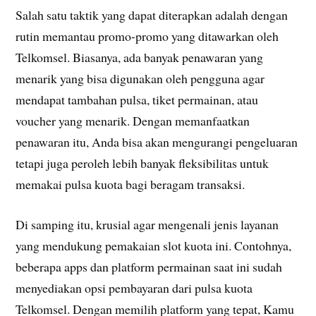
Salah satu taktik yang dapat diterapkan adalah dengan
rutin memantau promo-promo yang ditawarkan oleh
Telkomsel. Biasanya, ada banyak penawaran yang
menarik yang bisa digunakan oleh pengguna agar
mendapat tambahan pulsa, tiket permainan, atau
voucher yang menarik. Dengan memanfaatkan
penawaran itu, Anda bisa akan mengurangi pengeluaran
tetapi juga peroleh lebih banyak fleksibilitas untuk
memakai pulsa kuota bagi beragam transaksi.
Di samping itu, krusial agar mengenali jenis layanan
yang mendukung pemakaian slot kuota ini. Contohnya,
beberapa apps dan platform permainan saat ini sudah
menyediakan opsi pembayaran dari pulsa kuota
Telkomsel. Dengan memilih platform yang tepat, Kamu