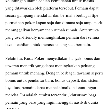
keuntungan utama adalah kemudahan untuk masuk
yang ditawarkan oleh platform tersebut. Pemain dapat
secara gampang mendaftar dan bermain berbagai tipe
permainan poker kapan saja dan dimana saja tanpa perlu
meninggalkan kenyamanan rumah rumah. Antarmuka
yang user-friendly memungkinkan pemain dari semua
level keahlian untuk merasa senang saat bermain.
Selain itu, Kuda Poker menyediakan banyak bonus dan
tawaran menarik yang dapat meningkatkan peluang
pemain untuk menang. Dengan berbagai tawaran seperti
bonus untuk pendaftar baru, bonus deposit, dan sistem
loyalitas, pemain dapat memaksimalkan keuntungan
mereka. Ini adalah atraksi tersendiri, khususnya bagi
pemain yang baru yang ingin menggali nasib di dunia