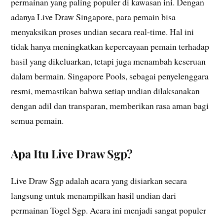
permainan yang paling populer di kawasan ini. Dengan
adanya Live Draw Singapore, para pemain bisa
menyaksikan proses undian secara real-time. Hal ini
tidak hanya meningkatkan kepercayaan pemain terhadap
hasil yang dikeluarkan, tetapi juga menambah keseruan
dalam bermain. Singapore Pools, sebagai penyelenggara
resmi, memastikan bahwa setiap undian dilaksanakan
dengan adil dan transparan, memberikan rasa aman bagi
semua pemain.
Apa Itu Live Draw Sgp?
Live Draw Sgp adalah acara yang disiarkan secara
langsung untuk menampilkan hasil undian dari
permainan Togel Sgp. Acara ini menjadi sangat populer