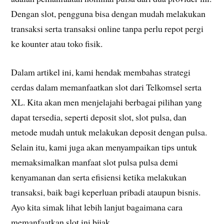
Dengan slot, pengguna bisa dengan mudah melakukan
transaksi serta transaksi online tanpa perlu repot pergi
ke kounter atau toko fisik.
Dalam artikel ini, kami hendak membahas strategi
cerdas dalam memanfaatkan slot dari Telkomsel serta
XL. Kita akan men menjelajahi berbagai pilihan yang
dapat tersedia, seperti deposit slot, slot pulsa, dan
metode mudah untuk melakukan deposit dengan pulsa.
Selain itu, kami juga akan menyampaikan tips untuk
memaksimalkan manfaat slot pulsa pulsa demi
kenyamanan dan serta efisiensi ketika melakukan
transaksi, baik bagi keperluan pribadi ataupun bisnis.
Ayo kita simak lihat lebih lanjut bagaimana cara
memanfaatkan slot ini bijak.