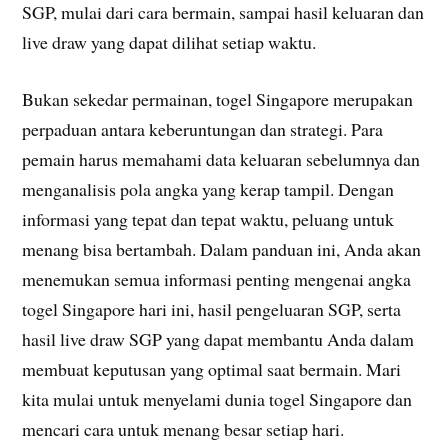
SGP, mulai dari cara bermain, sampai hasil keluaran dan
live draw yang dapat dilihat setiap waktu.
Bukan sekedar permainan, togel Singapore merupakan
perpaduan antara keberuntungan dan strategi. Para
pemain harus memahami data keluaran sebelumnya dan
menganalisis pola angka yang kerap tampil. Dengan
informasi yang tepat dan tepat waktu, peluang untuk
menang bisa bertambah. Dalam panduan ini, Anda akan
menemukan semua informasi penting mengenai angka
togel Singapore hari ini, hasil pengeluaran SGP, serta
hasil live draw SGP yang dapat membantu Anda dalam
membuat keputusan yang optimal saat bermain. Mari
kita mulai untuk menyelami dunia togel Singapore dan
mencari cara untuk menang besar setiap hari.