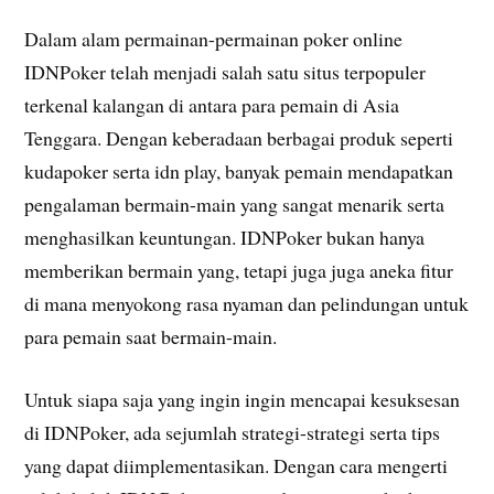
Dalam alam permainan-permainan poker online
IDNPoker telah menjadi salah satu situs terpopuler
terkenal kalangan di antara para pemain di Asia
Tenggara. Dengan keberadaan berbagai produk seperti
kudapoker serta idn play, banyak pemain mendapatkan
pengalaman bermain-main yang sangat menarik serta
menghasilkan keuntungan. IDNPoker bukan hanya
memberikan bermain yang, tetapi juga juga aneka fitur
di mana menyokong rasa nyaman dan pelindungan untuk
para pemain saat bermain-main.
Untuk siapa saja yang ingin ingin mencapai kesuksesan
di IDNPoker, ada sejumlah strategi-strategi serta tips
yang dapat diimplementasikan. Dengan cara mengerti