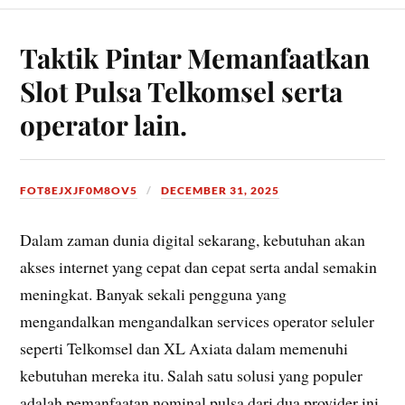
Taktik Pintar Memanfaatkan
Slot Pulsa Telkomsel serta
operator lain.
FOT8EJXJF0M8OV5
DECEMBER 31, 2025
Dalam zaman dunia digital sekarang, kebutuhan akan
akses internet yang cepat dan cepat serta andal semakin
meningkat. Banyak sekali pengguna yang
mengandalkan mengandalkan services operator seluler
seperti Telkomsel dan XL Axiata dalam memenuhi
kebutuhan mereka itu. Salah satu solusi yang populer
adalah pemanfaatan nominal pulsa dari dua provider ini.