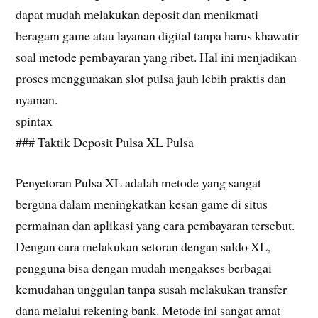
dapat mudah melakukan deposit dan menikmati
beragam game atau layanan digital tanpa harus khawatir
soal metode pembayaran yang ribet. Hal ini menjadikan
proses menggunakan slot pulsa jauh lebih praktis dan
nyaman.
spintax
### Taktik Deposit Pulsa XL Pulsa
Penyetoran Pulsa XL adalah metode yang sangat
berguna dalam meningkatkan kesan game di situs
permainan dan aplikasi yang cara pembayaran tersebut.
Dengan cara melakukan setoran dengan saldo XL,
pengguna bisa dengan mudah mengakses berbagai
kemudahan unggulan tanpa susah melakukan transfer
dana melalui rekening bank. Metode ini sangat amat