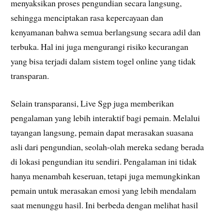
menyaksikan proses pengundian secara langsung,
sehingga menciptakan rasa kepercayaan dan
kenyamanan bahwa semua berlangsung secara adil dan
terbuka. Hal ini juga mengurangi risiko kecurangan
yang bisa terjadi dalam sistem togel online yang tidak
transparan.
Selain transparansi, Live Sgp juga memberikan
pengalaman yang lebih interaktif bagi pemain. Melalui
tayangan langsung, pemain dapat merasakan suasana
asli dari pengundian, seolah-olah mereka sedang berada
di lokasi pengundian itu sendiri. Pengalaman ini tidak
hanya menambah keseruan, tetapi juga memungkinkan
pemain untuk merasakan emosi yang lebih mendalam
saat menunggu hasil. Ini berbeda dengan melihat hasil