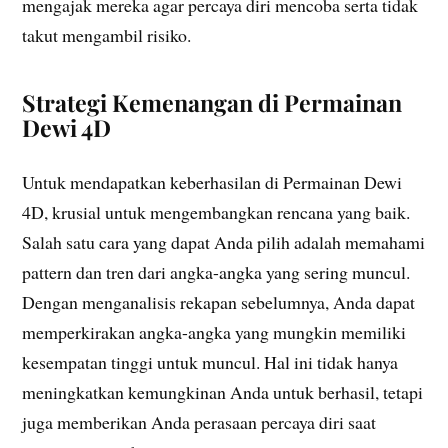
mengajak mereka agar percaya diri mencoba serta tidak
takut mengambil risiko.
Strategi Kemenangan di Permainan
Dewi 4D
Untuk mendapatkan keberhasilan di Permainan Dewi
4D, krusial untuk mengembangkan rencana yang baik.
Salah satu cara yang dapat Anda pilih adalah memahami
pattern dan tren dari angka-angka yang sering muncul.
Dengan menganalisis rekapan sebelumnya, Anda dapat
memperkirakan angka-angka yang mungkin memiliki
kesempatan tinggi untuk muncul. Hal ini tidak hanya
meningkatkan kemungkinan Anda untuk berhasil, tetapi
juga memberikan Anda perasaan percaya diri saat