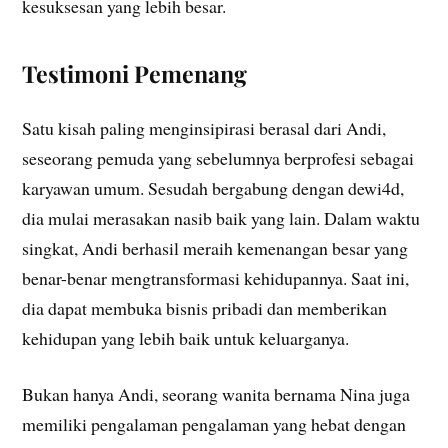
kesuksesan yang lebih besar.
Testimoni Pemenang
Satu kisah paling menginsipirasi berasal dari Andi,
seseorang pemuda yang sebelumnya berprofesi sebagai
karyawan umum. Sesudah bergabung dengan dewi4d,
dia mulai merasakan nasib baik yang lain. Dalam waktu
singkat, Andi berhasil meraih kemenangan besar yang
benar-benar mengtransformasi kehidupannya. Saat ini,
dia dapat membuka bisnis pribadi dan memberikan
kehidupan yang lebih baik untuk keluarganya.
Bukan hanya Andi, seorang wanita bernama Nina juga
memiliki pengalaman pengalaman yang hebat dengan