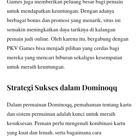
Games juga memberikan peluang besar bagi pemain
untuk mendapatkan keuntungan. Dengan adanya
berbagai bonus dan promosi yang menarik, situs ini
semakin meningkatkan daya tariknya di kalangan
pemain judi online. Oleh karena itu, bergabung dengan
PKV Games bisa menjadi pilihan yang cerdas bagi
mereka yang mencari hiburan sekaligus kesempatan
untuk meraih keuntungan.
Strategi Sukses dalam Dominoqq
Dalam permainan Dominoqq, pemahaman tentang kartu
dan sistem permainan adalah kunci untuk meraih
kesuksesan. Pemain perlu mengenali kombinasi kartu
yang kuat dan lemah, serta bagaimana cara