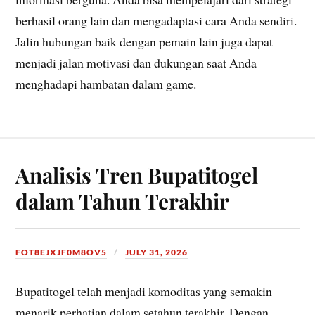
berhasil orang lain dan mengadaptasi cara Anda sendiri.
Jalin hubungan baik dengan pemain lain juga dapat
menjadi jalan motivasi dan dukungan saat Anda
menghadapi hambatan dalam game.
Analisis Tren Bupatitogel
dalam Tahun Terakhir
FOT8EJXJF0M8OV5
JULY 31, 2026
Bupatitogel telah menjadi komoditas yang semakin
menarik perhatian dalam setahun terakhir. Dengan