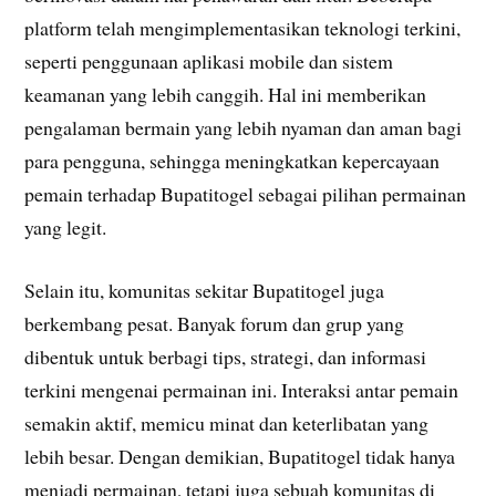
platform telah mengimplementasikan teknologi terkini,
seperti penggunaan aplikasi mobile dan sistem
keamanan yang lebih canggih. Hal ini memberikan
pengalaman bermain yang lebih nyaman dan aman bagi
para pengguna, sehingga meningkatkan kepercayaan
pemain terhadap Bupatitogel sebagai pilihan permainan
yang legit.
Selain itu, komunitas sekitar Bupatitogel juga
berkembang pesat. Banyak forum dan grup yang
dibentuk untuk berbagi tips, strategi, dan informasi
terkini mengenai permainan ini. Interaksi antar pemain
semakin aktif, memicu minat dan keterlibatan yang
lebih besar. Dengan demikian, Bupatitogel tidak hanya
menjadi permainan, tetapi juga sebuah komunitas di