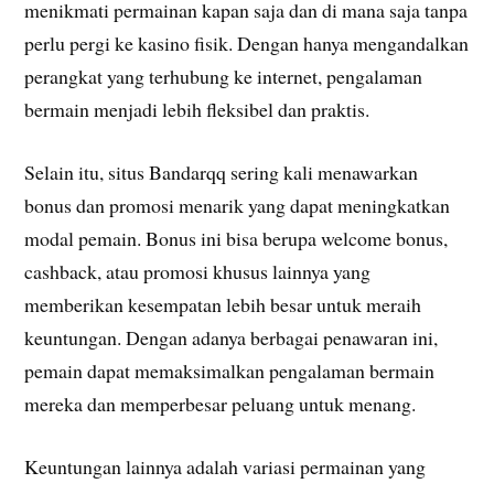
menikmati permainan kapan saja dan di mana saja tanpa
perlu pergi ke kasino fisik. Dengan hanya mengandalkan
perangkat yang terhubung ke internet, pengalaman
bermain menjadi lebih fleksibel dan praktis.
Selain itu, situs Bandarqq sering kali menawarkan
bonus dan promosi menarik yang dapat meningkatkan
modal pemain. Bonus ini bisa berupa welcome bonus,
cashback, atau promosi khusus lainnya yang
memberikan kesempatan lebih besar untuk meraih
keuntungan. Dengan adanya berbagai penawaran ini,
pemain dapat memaksimalkan pengalaman bermain
mereka dan memperbesar peluang untuk menang.
Keuntungan lainnya adalah variasi permainan yang