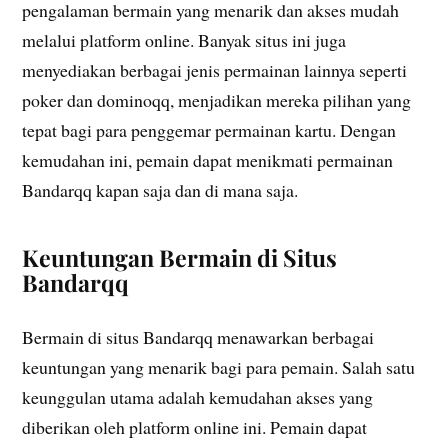
pengalaman bermain yang menarik dan akses mudah
melalui platform online. Banyak situs ini juga
menyediakan berbagai jenis permainan lainnya seperti
poker dan dominoqq, menjadikan mereka pilihan yang
tepat bagi para penggemar permainan kartu. Dengan
kemudahan ini, pemain dapat menikmati permainan
Bandarqq kapan saja dan di mana saja.
Keuntungan Bermain di Situs
Bandarqq
Bermain di situs Bandarqq menawarkan berbagai
keuntungan yang menarik bagi para pemain. Salah satu
keunggulan utama adalah kemudahan akses yang
diberikan oleh platform online ini. Pemain dapat