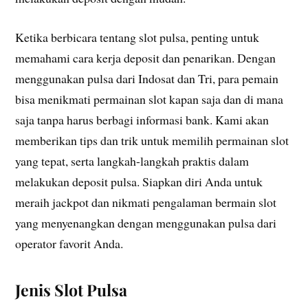
Ketika berbicara tentang slot pulsa, penting untuk
memahami cara kerja deposit dan penarikan. Dengan
menggunakan pulsa dari Indosat dan Tri, para pemain
bisa menikmati permainan slot kapan saja dan di mana
saja tanpa harus berbagi informasi bank. Kami akan
memberikan tips dan trik untuk memilih permainan slot
yang tepat, serta langkah-langkah praktis dalam
melakukan deposit pulsa. Siapkan diri Anda untuk
meraih jackpot dan nikmati pengalaman bermain slot
yang menyenangkan dengan menggunakan pulsa dari
operator favorit Anda.
Jenis Slot Pulsa