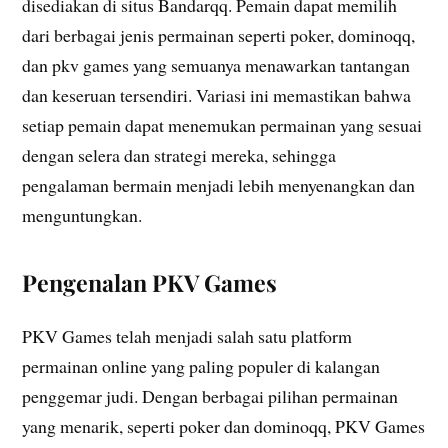
disediakan di situs Bandarqq. Pemain dapat memilih
dari berbagai jenis permainan seperti poker, dominoqq,
dan pkv games yang semuanya menawarkan tantangan
dan keseruan tersendiri. Variasi ini memastikan bahwa
setiap pemain dapat menemukan permainan yang sesuai
dengan selera dan strategi mereka, sehingga
pengalaman bermain menjadi lebih menyenangkan dan
menguntungkan.
Pengenalan PKV Games
PKV Games telah menjadi salah satu platform
permainan online yang paling populer di kalangan
penggemar judi. Dengan berbagai pilihan permainan
yang menarik, seperti poker dan dominoqq, PKV Games