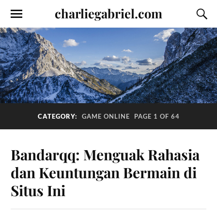
charliegabriel.com
CATEGORY:
GAME ONLINE
PAGE 1 OF 64
Bandarqq: Menguak Rahasia
dan Keuntungan Bermain di
Situs Ini