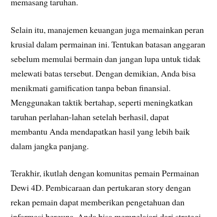
memasang taruhan.
Selain itu, manajemen keuangan juga memainkan peran
krusial dalam permainan ini. Tentukan batasan anggaran
sebelum memulai bermain dan jangan lupa untuk tidak
melewati batas tersebut. Dengan demikian, Anda bisa
menikmati gamification tanpa beban finansial.
Menggunakan taktik bertahap, seperti meningkatkan
taruhan perlahan-lahan setelah berhasil, dapat
membantu Anda mendapatkan hasil yang lebih baik
dalam jangka panjang.
Terakhir, ikutlah dengan komunitas pemain Permainan
Dewi 4D. Pembicaraan dan pertukaran story dengan
rekan pemain dapat memberikan pengetahuan dan
informasi berguna. Anda bisa mempelajari dari strategi