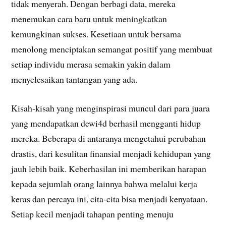
tidak menyerah. Dengan berbagi data, mereka
menemukan cara baru untuk meningkatkan
kemungkinan sukses. Kesetiaan untuk bersama
menolong menciptakan semangat positif yang membuat
setiap individu merasa semakin yakin dalam
menyelesaikan tantangan yang ada.
Kisah-kisah yang menginspirasi muncul dari para juara
yang mendapatkan dewi4d berhasil mengganti hidup
mereka. Beberapa di antaranya mengetahui perubahan
drastis, dari kesulitan finansial menjadi kehidupan yang
jauh lebih baik. Keberhasilan ini memberikan harapan
kepada sejumlah orang lainnya bahwa melalui kerja
keras dan percaya ini, cita-cita bisa menjadi kenyataan.
Setiap kecil menjadi tahapan penting menuju