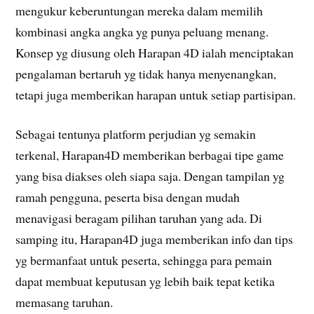
mengukur keberuntungan mereka dalam memilih
kombinasi angka angka yg punya peluang menang.
Konsep yg diusung oleh Harapan 4D ialah menciptakan
pengalaman bertaruh yg tidak hanya menyenangkan,
tetapi juga memberikan harapan untuk setiap partisipan.
Sebagai tentunya platform perjudian yg semakin
terkenal, Harapan4D memberikan berbagai tipe game
yang bisa diakses oleh siapa saja. Dengan tampilan yg
ramah pengguna, peserta bisa dengan mudah
menavigasi beragam pilihan taruhan yang ada. Di
samping itu, Harapan4D juga memberikan info dan tips
yg bermanfaat untuk peserta, sehingga para pemain
dapat membuat keputusan yg lebih baik tepat ketika
memasang taruhan.