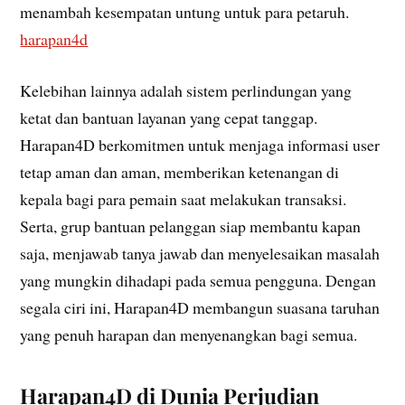
menambah kesempatan untung untuk para petaruh.
harapan4d
Kelebihan lainnya adalah sistem perlindungan yang
ketat dan bantuan layanan yang cepat tanggap.
Harapan4D berkomitmen untuk menjaga informasi user
tetap aman dan aman, memberikan ketenangan di
kepala bagi para pemain saat melakukan transaksi.
Serta, grup bantuan pelanggan siap membantu kapan
saja, menjawab tanya jawab dan menyelesaikan masalah
yang mungkin dihadapi pada semua pengguna. Dengan
segala ciri ini, Harapan4D membangun suasana taruhan
yang penuh harapan dan menyenangkan bagi semua.
Harapan4D di Dunia Perjudian