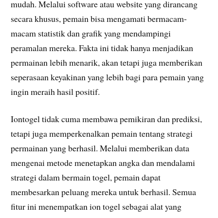
mudah. Melalui software atau website yang dirancang
secara khusus, pemain bisa mengamati bermacam-
macam statistik dan grafik yang mendampingi
peramalan mereka. Fakta ini tidak hanya menjadikan
permainan lebih menarik, akan tetapi juga memberikan
seperasaan keyakinan yang lebih bagi para pemain yang
ingin meraih hasil positif.
Iontogel tidak cuma membawa pemikiran dan prediksi,
tetapi juga memperkenalkan pemain tentang strategi
permainan yang berhasil. Melalui memberikan data
mengenai metode menetapkan angka dan mendalami
strategi dalam bermain togel, pemain dapat
membesarkan peluang mereka untuk berhasil. Semua
fitur ini menempatkan ion togel sebagai alat yang