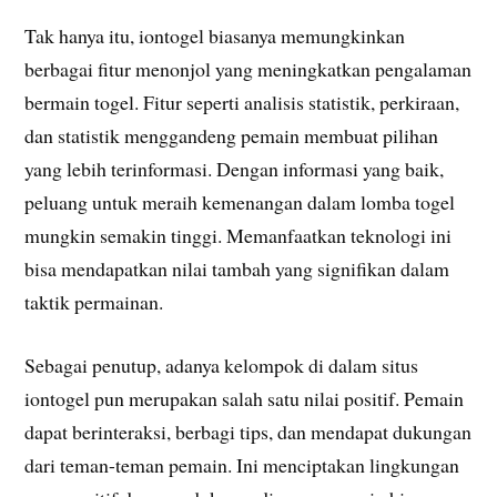
Tak hanya itu, iontogel biasanya memungkinkan
berbagai fitur menonjol yang meningkatkan pengalaman
bermain togel. Fitur seperti analisis statistik, perkiraan,
dan statistik menggandeng pemain membuat pilihan
yang lebih terinformasi. Dengan informasi yang baik,
peluang untuk meraih kemenangan dalam lomba togel
mungkin semakin tinggi. Memanfaatkan teknologi ini
bisa mendapatkan nilai tambah yang signifikan dalam
taktik permainan.
Sebagai penutup, adanya kelompok di dalam situs
iontogel pun merupakan salah satu nilai positif. Pemain
dapat berinteraksi, berbagi tips, dan mendapat dukungan
dari teman-teman pemain. Ini menciptakan lingkungan