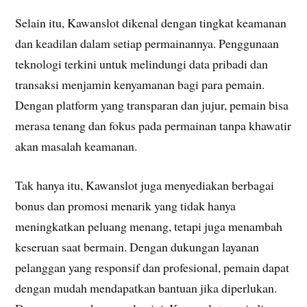
Selain itu, Kawanslot dikenal dengan tingkat keamanan
dan keadilan dalam setiap permainannya. Penggunaan
teknologi terkini untuk melindungi data pribadi dan
transaksi menjamin kenyamanan bagi para pemain.
Dengan platform yang transparan dan jujur, pemain bisa
merasa tenang dan fokus pada permainan tanpa khawatir
akan masalah keamanan.
Tak hanya itu, Kawanslot juga menyediakan berbagai
bonus dan promosi menarik yang tidak hanya
meningkatkan peluang menang, tetapi juga menambah
keseruan saat bermain. Dengan dukungan layanan
pelanggan yang responsif dan profesional, pemain dapat
dengan mudah mendapatkan bantuan jika diperlukan.