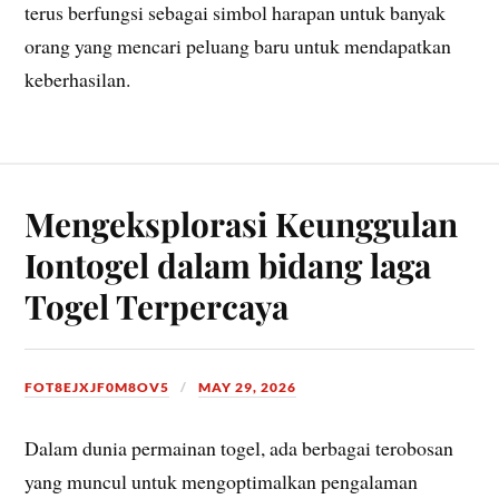
terus berfungsi sebagai simbol harapan untuk banyak
orang yang mencari peluang baru untuk mendapatkan
keberhasilan.
Mengeksplorasi Keunggulan
Iontogel dalam bidang laga
Togel Terpercaya
FOT8EJXJF0M8OV5
MAY 29, 2026
Dalam dunia permainan togel, ada berbagai terobosan
yang muncul untuk mengoptimalkan pengalaman