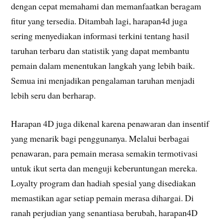
dengan cepat memahami dan memanfaatkan beragam
fitur yang tersedia. Ditambah lagi, harapan4d juga
sering menyediakan informasi terkini tentang hasil
taruhan terbaru dan statistik yang dapat membantu
pemain dalam menentukan langkah yang lebih baik.
Semua ini menjadikan pengalaman taruhan menjadi
lebih seru dan berharap.
Harapan 4D juga dikenal karena penawaran dan insentif
yang menarik bagi penggunanya. Melalui berbagai
penawaran, para pemain merasa semakin termotivasi
untuk ikut serta dan menguji keberuntungan mereka.
Loyalty program dan hadiah spesial yang disediakan
memastikan agar setiap pemain merasa dihargai. Di
ranah perjudian yang senantiasa berubah, harapan4D