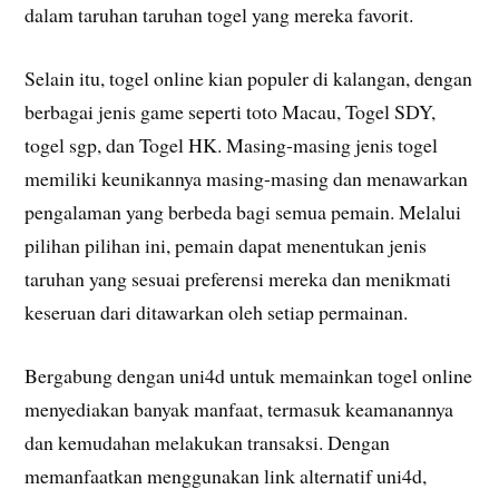
dalam taruhan taruhan togel yang mereka favorit.
Selain itu, togel online kian populer di kalangan, dengan
berbagai jenis game seperti toto Macau, Togel SDY,
togel sgp, dan Togel HK. Masing-masing jenis togel
memiliki keunikannya masing-masing dan menawarkan
pengalaman yang berbeda bagi semua pemain. Melalui
pilihan pilihan ini, pemain dapat menentukan jenis
taruhan yang sesuai preferensi mereka dan menikmati
keseruan dari ditawarkan oleh setiap permainan.
Bergabung dengan uni4d untuk memainkan togel online
menyediakan banyak manfaat, termasuk keamanannya
dan kemudahan melakukan transaksi. Dengan
memanfaatkan menggunakan link alternatif uni4d,