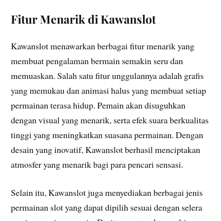
Fitur Menarik di Kawanslot
Kawanslot menawarkan berbagai fitur menarik yang
membuat pengalaman bermain semakin seru dan
memuaskan. Salah satu fitur unggulannya adalah grafis
yang memukau dan animasi halus yang membuat setiap
permainan terasa hidup. Pemain akan disuguhkan
dengan visual yang menarik, serta efek suara berkualitas
tinggi yang meningkatkan suasana permainan. Dengan
desain yang inovatif, Kawanslot berhasil menciptakan
atmosfer yang menarik bagi para pencari sensasi.
Selain itu, Kawanslot juga menyediakan berbagai jenis
permainan slot yang dapat dipilih sesuai dengan selera