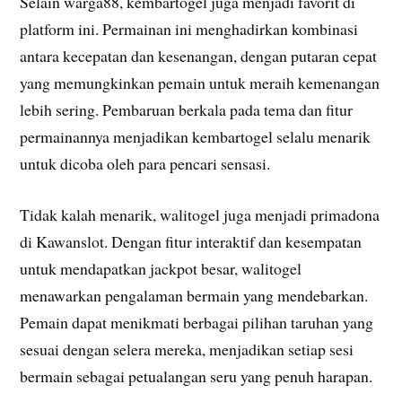
Selain warga88, kembartogel juga menjadi favorit di
platform ini. Permainan ini menghadirkan kombinasi
antara kecepatan dan kesenangan, dengan putaran cepat
yang memungkinkan pemain untuk meraih kemenangan
lebih sering. Pembaruan berkala pada tema dan fitur
permainannya menjadikan kembartogel selalu menarik
untuk dicoba oleh para pencari sensasi.
Tidak kalah menarik, walitogel juga menjadi primadona
di Kawanslot. Dengan fitur interaktif dan kesempatan
untuk mendapatkan jackpot besar, walitogel
menawarkan pengalaman bermain yang mendebarkan.
Pemain dapat menikmati berbagai pilihan taruhan yang
sesuai dengan selera mereka, menjadikan setiap sesi
bermain sebagai petualangan seru yang penuh harapan.