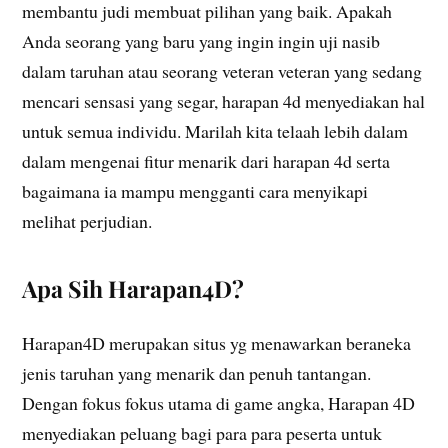
membantu judi membuat pilihan yang baik. Apakah
Anda seorang yang baru yang ingin ingin uji nasib
dalam taruhan atau seorang veteran veteran yang sedang
mencari sensasi yang segar, harapan 4d menyediakan hal
untuk semua individu. Marilah kita telaah lebih dalam
dalam mengenai fitur menarik dari harapan 4d serta
bagaimana ia mampu mengganti cara menyikapi
melihat perjudian.
Apa Sih Harapan4D?
Harapan4D merupakan situs yg menawarkan beraneka
jenis taruhan yang menarik dan penuh tantangan.
Dengan fokus fokus utama di game angka, Harapan 4D
menyediakan peluang bagi para para peserta untuk