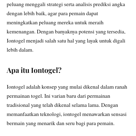
peluang menggali strategi serta analisis prediksi angka
dengan lebih baik, agar para pemain dapat
meningkatkan peluang mereka untuk meraih
kemenangan. Dengan banyaknya potensi yang tersedia,
Iontogel menjadi salah satu hal yang layak untuk digali
lebih dalam.
Apa itu Iontogel?
Iontogel adalah konsep yang mulai dikenal dalam ranah
permainan togel. Ini varian baru dari permainan
tradisional yang telah dikenal selama lama. Dengan
memanfaatkan teknologi, iontogel menawarkan sensasi
bermain yang menarik dan seru bagi para pemain.