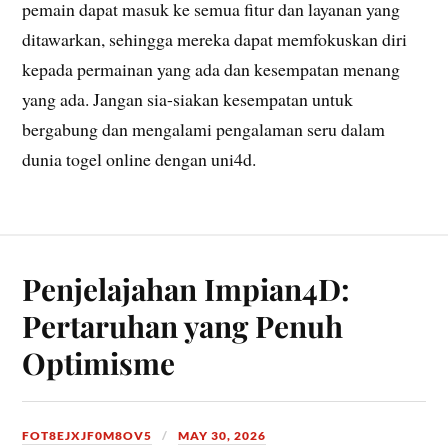
pemain dapat masuk ke semua fitur dan layanan yang
ditawarkan, sehingga mereka dapat memfokuskan diri
kepada permainan yang ada dan kesempatan menang
yang ada. Jangan sia-siakan kesempatan untuk
bergabung dan mengalami pengalaman seru dalam
dunia togel online dengan uni4d.
Penjelajahan Impian4D:
Pertaruhan yang Penuh
Optimisme
FOT8EJXJF0M8OV5
MAY 30, 2026