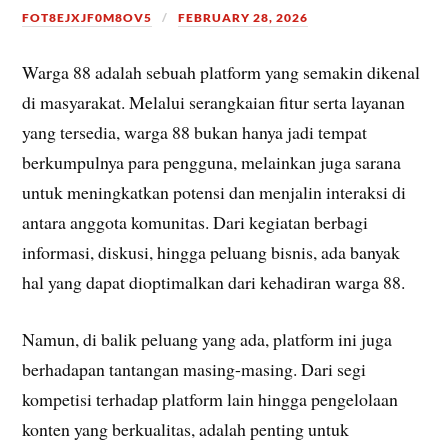
FOT8EJXJF0M8OV5
FEBRUARY 28, 2026
Warga 88 adalah sebuah platform yang semakin dikenal
di masyarakat. Melalui serangkaian fitur serta layanan
yang tersedia, warga 88 bukan hanya jadi tempat
berkumpulnya para pengguna, melainkan juga sarana
untuk meningkatkan potensi dan menjalin interaksi di
antara anggota komunitas. Dari kegiatan berbagi
informasi, diskusi, hingga peluang bisnis, ada banyak
hal yang dapat dioptimalkan dari kehadiran warga 88.
Namun, di balik peluang yang ada, platform ini juga
berhadapan tantangan masing-masing. Dari segi
kompetisi terhadap platform lain hingga pengelolaan
konten yang berkualitas, adalah penting untuk