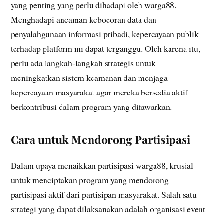
yang penting yang perlu dihadapi oleh warga88.
Menghadapi ancaman kebocoran data dan
penyalahgunaan informasi pribadi, kepercayaan publik
terhadap platform ini dapat terganggu. Oleh karena itu,
perlu ada langkah-langkah strategis untuk
meningkatkan sistem keamanan dan menjaga
kepercayaan masyarakat agar mereka bersedia aktif
berkontribusi dalam program yang ditawarkan.
Cara untuk Mendorong Partisipasi
Dalam upaya menaikkan partisipasi warga88, krusial
untuk menciptakan program yang mendorong
partisipasi aktif dari partisipan masyarakat. Salah satu
strategi yang dapat dilaksanakan adalah organisasi event