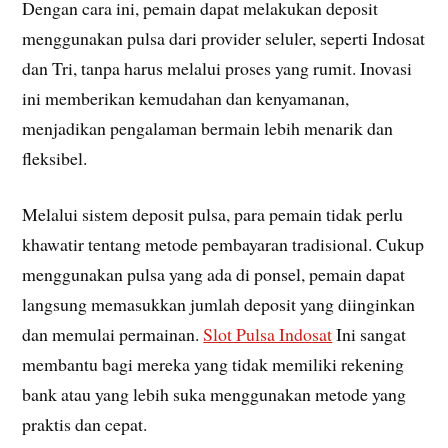
Dengan cara ini, pemain dapat melakukan deposit
menggunakan pulsa dari provider seluler, seperti Indosat
dan Tri, tanpa harus melalui proses yang rumit. Inovasi
ini memberikan kemudahan dan kenyamanan,
menjadikan pengalaman bermain lebih menarik dan
fleksibel.
Melalui sistem deposit pulsa, para pemain tidak perlu
khawatir tentang metode pembayaran tradisional. Cukup
menggunakan pulsa yang ada di ponsel, pemain dapat
langsung memasukkan jumlah deposit yang diinginkan
dan memulai permainan.
Slot Pulsa Indosat
Ini sangat
membantu bagi mereka yang tidak memiliki rekening
bank atau yang lebih suka menggunakan metode yang
praktis dan cepat.