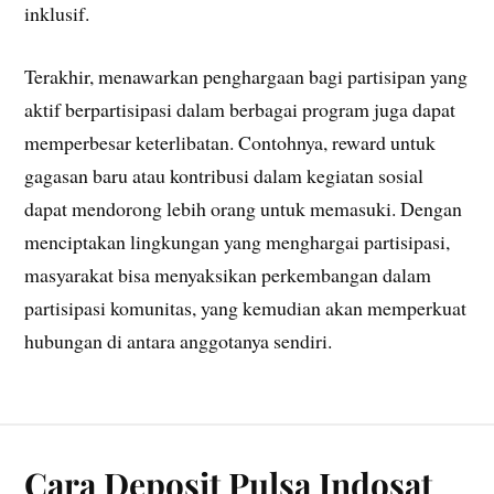
inklusif.
Terakhir, menawarkan penghargaan bagi partisipan yang
aktif berpartisipasi dalam berbagai program juga dapat
memperbesar keterlibatan. Contohnya, reward untuk
gagasan baru atau kontribusi dalam kegiatan sosial
dapat mendorong lebih orang untuk memasuki. Dengan
menciptakan lingkungan yang menghargai partisipasi,
masyarakat bisa menyaksikan perkembangan dalam
partisipasi komunitas, yang kemudian akan memperkuat
hubungan di antara anggotanya sendiri.
Cara Deposit Pulsa Indosat