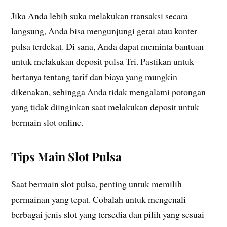
Jika Anda lebih suka melakukan transaksi secara
langsung, Anda bisa mengunjungi gerai atau konter
pulsa terdekat. Di sana, Anda dapat meminta bantuan
untuk melakukan deposit pulsa Tri. Pastikan untuk
bertanya tentang tarif dan biaya yang mungkin
dikenakan, sehingga Anda tidak mengalami potongan
yang tidak diinginkan saat melakukan deposit untuk
bermain slot online.
Tips Main Slot Pulsa
Saat bermain slot pulsa, penting untuk memilih
permainan yang tepat. Cobalah untuk mengenali
berbagai jenis slot yang tersedia dan pilih yang sesuai