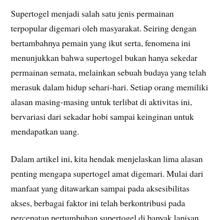
Supertogel menjadi salah satu jenis permainan
terpopular digemari oleh masyarakat. Seiring dengan
bertambahnya pemain yang ikut serta, fenomena ini
menunjukkan bahwa supertogel bukan hanya sekedar
permainan semata, melainkan sebuah budaya yang telah
merasuk dalam hidup sehari-hari. Setiap orang memiliki
alasan masing-masing untuk terlibat di aktivitas ini,
bervariasi dari sekadar hobi sampai keinginan untuk
mendapatkan uang.
Dalam artikel ini, kita hendak menjelaskan lima alasan
penting mengapa supertogel amat digemari. Mulai dari
manfaat yang ditawarkan sampai pada aksesibilitas
akses, berbagai faktor ini telah berkontribusi pada
percepatan pertumbuhan supertogel di banyak lapisan