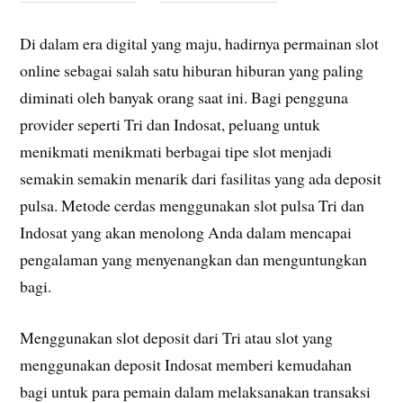
Di dalam era digital yang maju, hadirnya permainan slot
online sebagai salah satu hiburan hiburan yang paling
diminati oleh banyak orang saat ini. Bagi pengguna
provider seperti Tri dan Indosat, peluang untuk
menikmati menikmati berbagai tipe slot menjadi
semakin semakin menarik dari fasilitas yang ada deposit
pulsa. Metode cerdas menggunakan slot pulsa Tri dan
Indosat yang akan menolong Anda dalam mencapai
pengalaman yang menyenangkan dan menguntungkan
bagi.
Menggunakan slot deposit dari Tri atau slot yang
menggunakan deposit Indosat memberi kemudahan
bagi untuk para pemain dalam melaksanakan transaksi