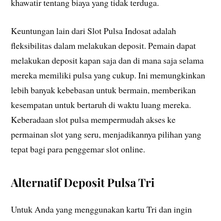
khawatir tentang biaya yang tidak terduga.
Keuntungan lain dari Slot Pulsa Indosat adalah
fleksibilitas dalam melakukan deposit. Pemain dapat
melakukan deposit kapan saja dan di mana saja selama
mereka memiliki pulsa yang cukup. Ini memungkinkan
lebih banyak kebebasan untuk bermain, memberikan
kesempatan untuk bertaruh di waktu luang mereka.
Keberadaan slot pulsa mempermudah akses ke
permainan slot yang seru, menjadikannya pilihan yang
tepat bagi para penggemar slot online.
Alternatif Deposit Pulsa Tri
Untuk Anda yang menggunakan kartu Tri dan ingin