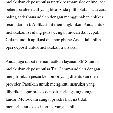
melakukan deposit pulsa untuk bermain slot online, ada
beberapa alternatif yang bisa Anda pilih. Salah satu cara
paling sederhana adalah dengan menggunakan aplikasi
resmi dari Tri. Aplikasi ini memungkinkan Anda untuk
melakukan isi ulang pulsa dengan mudah dan cepat.
Cukup unduh aplikasi di smartphone Anda, lalu pilih
opsi deposit untuk melakukan transaksi.
Anda juga dapat memanfaatkan layanan SMS untuk
melakukan deposit pulsa Tri. Caranya adalah dengan
mengirimkan pesan ke nomor yang ditentukan oleh
provider. Pastikan untuk mengikuti instruksi yang
diberikan agar proses deposit berlangsung dengan
lancar. Metode ini sangat praktis karena tidak
memerlukan akses internet yang stabil.