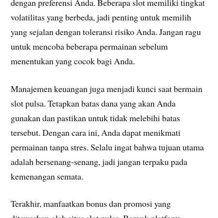
dengan preferensi Anda. Beberapa slot memiliki tingkat
volatilitas yang berbeda, jadi penting untuk memilih
yang sejalan dengan toleransi risiko Anda. Jangan ragu
untuk mencoba beberapa permainan sebelum
menentukan yang cocok bagi Anda.
Manajemen keuangan juga menjadi kunci saat bermain
slot pulsa. Tetapkan batas dana yang akan Anda
gunakan dan pastikan untuk tidak melebihi batas
tersebut. Dengan cara ini, Anda dapat menikmati
permainan tanpa stres. Selalu ingat bahwa tujuan utama
adalah bersenang-senang, jadi jangan terpaku pada
kemenangan semata.
Terakhir, manfaatkan bonus dan promosi yang