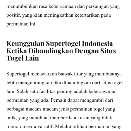
menumbuhkan rasa kebersamaan dan persaingan yang
positif, yang kian meningkatkan ketertarikan pada
permainan ini.
Keunggulan Supertogel Indonesia
Ketika Dibandingkan Dengan Situs
Togel Lain
Supertogel menawarkan banyak fitur yang membuatnya
lebih menguntungkan jika dibandingkan dari situs togel
lain. Salah satu fasilitas penting adalah keberagaman
permainan yang ada. Pemain dapat mengambil dari
berbagai macam-macam jenis permainan togel yang
unik, yang membuat memberikan kesan yang tidak
monoton serta variatif. Melalui pilihan permainan yang