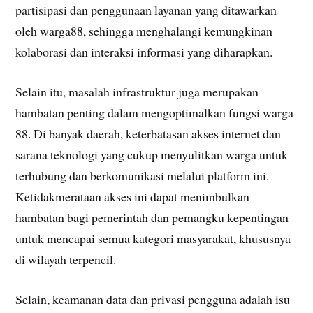
partisipasi dan penggunaan layanan yang ditawarkan
oleh warga88, sehingga menghalangi kemungkinan
kolaborasi dan interaksi informasi yang diharapkan.
Selain itu, masalah infrastruktur juga merupakan
hambatan penting dalam mengoptimalkan fungsi warga
88. Di banyak daerah, keterbatasan akses internet dan
sarana teknologi yang cukup menyulitkan warga untuk
terhubung dan berkomunikasi melalui platform ini.
Ketidakmerataan akses ini dapat menimbulkan
hambatan bagi pemerintah dan pemangku kepentingan
untuk mencapai semua kategori masyarakat, khususnya
di wilayah terpencil.
Selain, keamanan data dan privasi pengguna adalah isu