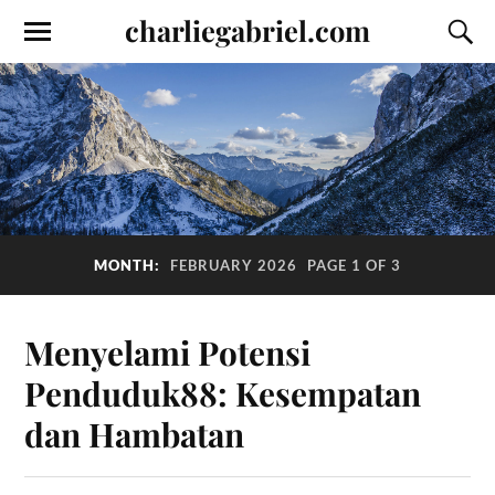
charliegabriel.com
MONTH:
FEBRUARY 2026
PAGE 1 OF 3
Menyelami Potensi
Penduduk88: Kesempatan
dan Hambatan