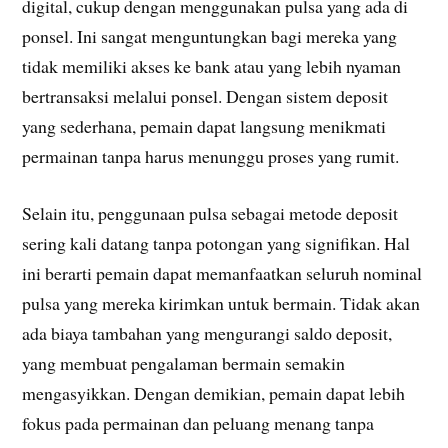
digital, cukup dengan menggunakan pulsa yang ada di
ponsel. Ini sangat menguntungkan bagi mereka yang
tidak memiliki akses ke bank atau yang lebih nyaman
bertransaksi melalui ponsel. Dengan sistem deposit
yang sederhana, pemain dapat langsung menikmati
permainan tanpa harus menunggu proses yang rumit.
Selain itu, penggunaan pulsa sebagai metode deposit
sering kali datang tanpa potongan yang signifikan. Hal
ini berarti pemain dapat memanfaatkan seluruh nominal
pulsa yang mereka kirimkan untuk bermain. Tidak akan
ada biaya tambahan yang mengurangi saldo deposit,
yang membuat pengalaman bermain semakin
mengasyikkan. Dengan demikian, pemain dapat lebih
fokus pada permainan dan peluang menang tanpa