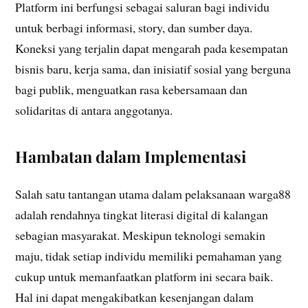
Platform ini berfungsi sebagai saluran bagi individu
untuk berbagi informasi, story, dan sumber daya.
Koneksi yang terjalin dapat mengarah pada kesempatan
bisnis baru, kerja sama, dan inisiatif sosial yang berguna
bagi publik, menguatkan rasa kebersamaan dan
solidaritas di antara anggotanya.
Hambatan dalam Implementasi
Salah satu tantangan utama dalam pelaksanaan warga88
adalah rendahnya tingkat literasi digital di kalangan
sebagian masyarakat. Meskipun teknologi semakin
maju, tidak setiap individu memiliki pemahaman yang
cukup untuk memanfaatkan platform ini secara baik.
Hal ini dapat mengakibatkan kesenjangan dalam