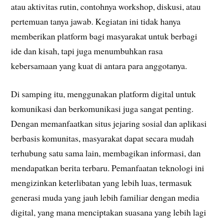
atau aktivitas rutin, contohnya workshop, diskusi, atau
pertemuan tanya jawab. Kegiatan ini tidak hanya
memberikan platform bagi masyarakat untuk berbagi
ide dan kisah, tapi juga menumbuhkan rasa
kebersamaan yang kuat di antara para anggotanya.
Di samping itu, menggunakan platform digital untuk
komunikasi dan berkomunikasi juga sangat penting.
Dengan memanfaatkan situs jejaring sosial dan aplikasi
berbasis komunitas, masyarakat dapat secara mudah
terhubung satu sama lain, membagikan informasi, dan
mendapatkan berita terbaru. Pemanfaatan teknologi ini
mengizinkan keterlibatan yang lebih luas, termasuk
generasi muda yang jauh lebih familiar dengan media
digital, yang mana menciptakan suasana yang lebih lagi