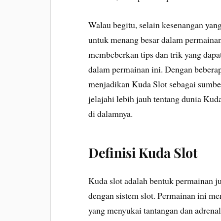
Walau begitu, selain kesenangan yang
untuk menang besar dalam permainan 
membeberkan tips dan trik yang da
dalam permainan ini. Dengan beberap
menjadikan Kuda Slot sebagai sumbe
jelajahi lebih jauh tentang dunia K
di dalamnya.
Definisi Kuda Slot
Kuda slot adalah bentuk permainan j
dengan sistem slot. Permainan ini m
yang menyukai tantangan dan adrenal