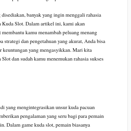
 disediakan, banyak yang ingin menggali rahasia
Kuda Slot. Dalam artikel ini, kami akan
pat membantu kamu menambah peluang menang
a strategi dan pengetahuan yang akurat, Anda bisa
r keuntungan yang mengasyikkan. Mari kita
uda Slot dan sudah kamu menemukan rahasia sukses
udi yang mengintegrasikan unsur kuda pacuan
emberikan pengalaman yang seru bagi para pemain
in. Dalam game kuda slot, pemain biasanya