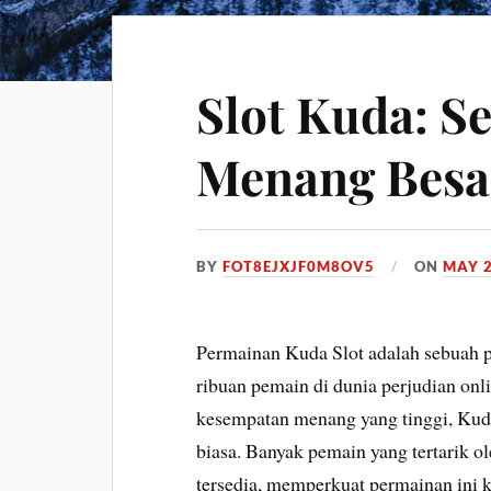
Slot Kuda: S
Menang Besa
BY
FOT8EJXJF0M8OV5
ON
MAY 2
Permainan Kuda Slot adalah sebuah 
ribuan pemain di dunia perjudian onl
kesempatan menang yang tinggi, Kud
biasa. Banyak pemain yang tertarik ol
tersedia, memperkuat permainan ini ke