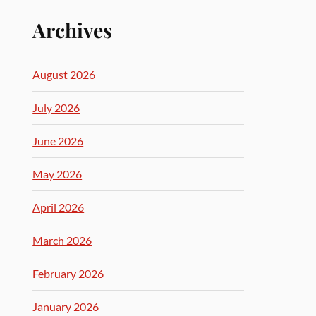
Archives
August 2026
July 2026
June 2026
May 2026
April 2026
March 2026
February 2026
January 2026