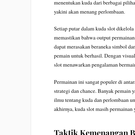
menentukan kuda dari berbagai pilih
yakini akan menang perlombaan.
Setiap putar dalam kuda slot dikelola
memastikan bahwa output permainan a
dapat merasakan beraneka simbol dan
pemain untuk berhasil. Dengan visu
slot menawarkan pengalaman bermain
Permainan ini sangat populer di anta
strategi dan chance. Banyak pemain
ilmu tentang kuda dan perlombaan u
akhirnya, kuda slot masih permainan 
Taktik Kemenangan B