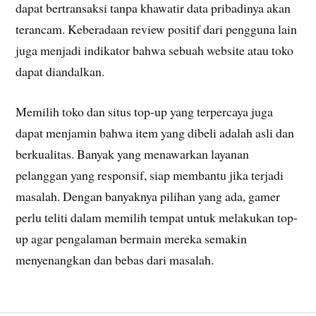
dapat bertransaksi tanpa khawatir data pribadinya akan
terancam. Keberadaan review positif dari pengguna lain
juga menjadi indikator bahwa sebuah website atau toko
dapat diandalkan.
Memilih toko dan situs top-up yang terpercaya juga
dapat menjamin bahwa item yang dibeli adalah asli dan
berkualitas. Banyak yang menawarkan layanan
pelanggan yang responsif, siap membantu jika terjadi
masalah. Dengan banyaknya pilihan yang ada, gamer
perlu teliti dalam memilih tempat untuk melakukan top-
up agar pengalaman bermain mereka semakin
menyenangkan dan bebas dari masalah.