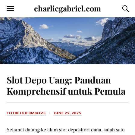
charliegabriel.com
Slot Depo Uang: Panduan
Komprehensif untuk Pemula
FOT8EJXJF0M8OV5
JUNE 29, 2025
Selamat datang ke alam slot depositori dana, salah satu