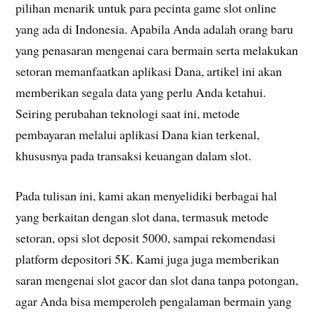
pilihan menarik untuk para pecinta game slot online
yang ada di Indonesia. Apabila Anda adalah orang baru
yang penasaran mengenai cara bermain serta melakukan
setoran memanfaatkan aplikasi Dana, artikel ini akan
memberikan segala data yang perlu Anda ketahui.
Seiring perubahan teknologi saat ini, metode
pembayaran melalui aplikasi Dana kian terkenal,
khususnya pada transaksi keuangan dalam slot.
Pada tulisan ini, kami akan menyelidiki berbagai hal
yang berkaitan dengan slot dana, termasuk metode
setoran, opsi slot deposit 5000, sampai rekomendasi
platform depositori 5K. Kami juga juga memberikan
saran mengenai slot gacor dan slot dana tanpa potongan,
agar Anda bisa memperoleh pengalaman bermain yang