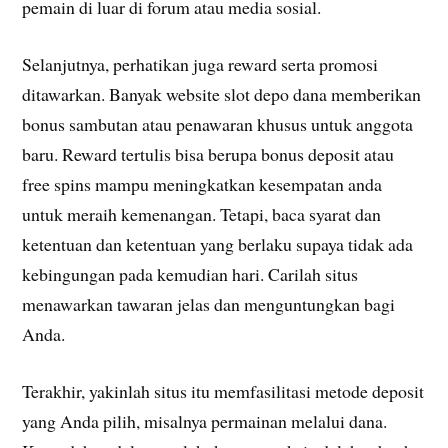
pemain di luar di forum atau media sosial.
Selanjutnya, perhatikan juga reward serta promosi
ditawarkan. Banyak website slot depo dana memberikan
bonus sambutan atau penawaran khusus untuk anggota
baru. Reward tertulis bisa berupa bonus deposit atau
free spins mampu meningkatkan kesempatan anda
untuk meraih kemenangan. Tetapi, baca syarat dan
ketentuan dan ketentuan yang berlaku supaya tidak ada
kebingungan pada kemudian hari. Carilah situs
menawarkan tawaran jelas dan menguntungkan bagi
Anda.
Terakhir, yakinlah situs itu memfasilitasi metode deposit
yang Anda pilih, misalnya permainan melalui dana.