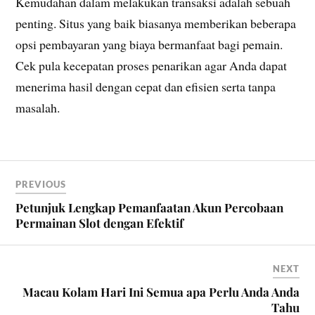
Kemudahan dalam melakukan transaksi adalah sebuah
penting. Situs yang baik biasanya memberikan beberapa
opsi pembayaran yang biaya bermanfaat bagi pemain.
Cek pula kecepatan proses penarikan agar Anda dapat
menerima hasil dengan cepat dan efisien serta tanpa
masalah.
PREVIOUS
Petunjuk Lengkap Pemanfaatan Akun Percobaan
Permainan Slot dengan Efektif
NEXT
Macau Kolam Hari Ini Semua apa Perlu Anda Anda
Tahu