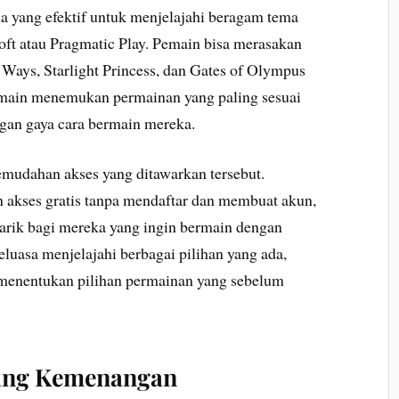
ana yang efektif untuk menjelajahi beragam tema
Soft atau Pragmatic Play. Pemain bisa merasakan
Ways, Starlight Princess, dan Gates of Olympus
main menemukan permainan yang paling sesuai
engan gaya cara bermain mereka.
kemudahan akses yang ditawarkan tersebut.
n akses gratis tanpa mendaftar dan membuat akun,
arik bagi mereka yang ingin bermain dengan
leluasa menjelajahi berbagai pilihan yang ada,
ta menentukan pilihan permainan yang sebelum
ang Kemenangan