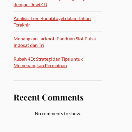
dengan Dewi 4D
Analisis Tren Bupatitogel dalam Tahun
Terakhir
Menangkan Jackpot: Panduan Slot Pulsa
Indosat dan Tri
Rubah 4D: Strategi dan Tips untuk
Memenangkan Permainan
Recent Comments
No comments to show.