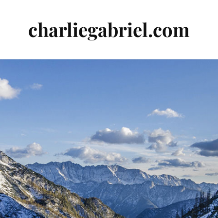
charliegabriel.com