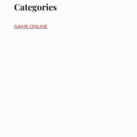
Categories
GAME ONLINE