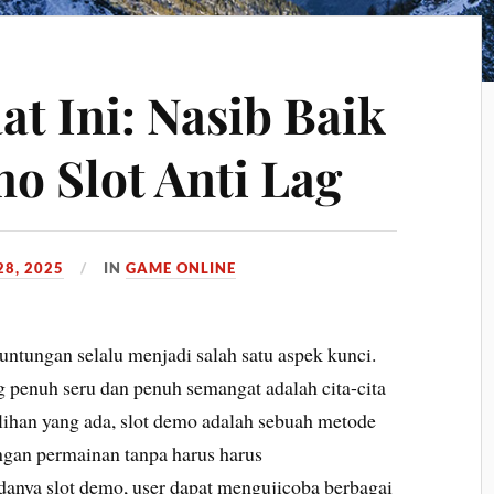
at Ini: Nasib Baik
 Slot Anti Lag
28, 2025
IN
GAME ONLINE
untungan selalu menjadi salah satu aspek kunci.
penuh seru dan penuh semangat adalah cita-cita
lihan yang ada, slot demo adalah sebuah metode
ngan permainan tanpa harus harus
anya slot demo, user dapat mengujicoba berbagai