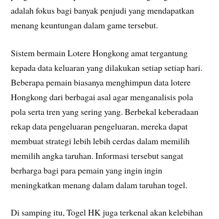
adalah fokus bagi banyak penjudi yang mendapatkan
menang keuntungan dalam game tersebut.
Sistem bermain Lotere Hongkong amat tergantung
kepada data keluaran yang dilakukan setiap setiap hari.
Beberapa pemain biasanya menghimpun data lotere
Hongkong dari berbagai asal agar menganalisis pola
pola serta tren yang sering yang. Berbekal keberadaan
rekap data pengeluaran pengeluaran, mereka dapat
membuat strategi lebih lebih cerdas dalam memilih
memilih angka taruhan. Informasi tersebut sangat
berharga bagi para pemain yang ingin ingin
meningkatkan menang dalam dalam taruhan togel.
Di samping itu, Togel HK juga terkenal akan kelebihan