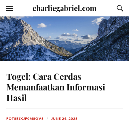
charliegabriel.com
Togel: Cara Cerdas
Memanfaatkan Informasi
Hasil
FOT8EJXJF0M8OV5
JUNE 24, 2025