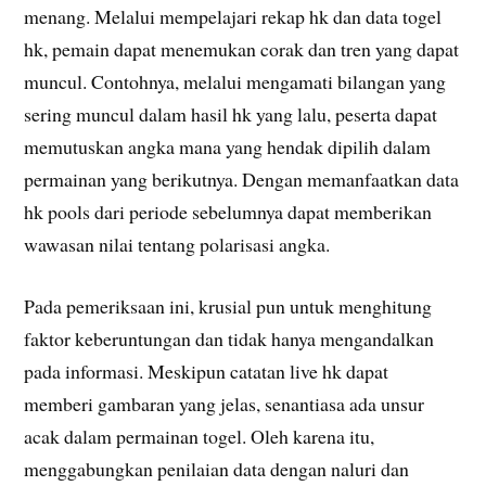
menang. Melalui mempelajari rekap hk dan data togel
hk, pemain dapat menemukan corak dan tren yang dapat
muncul. Contohnya, melalui mengamati bilangan yang
sering muncul dalam hasil hk yang lalu, peserta dapat
memutuskan angka mana yang hendak dipilih dalam
permainan yang berikutnya. Dengan memanfaatkan data
hk pools dari periode sebelumnya dapat memberikan
wawasan nilai tentang polarisasi angka.
Pada pemeriksaan ini, krusial pun untuk menghitung
faktor keberuntungan dan tidak hanya mengandalkan
pada informasi. Meskipun catatan live hk dapat
memberi gambaran yang jelas, senantiasa ada unsur
acak dalam permainan togel. Oleh karena itu,
menggabungkan penilaian data dengan naluri dan