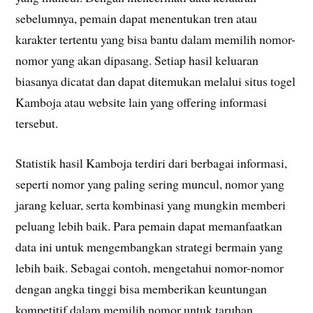
sebelumnya, pemain dapat menentukan tren atau
karakter tertentu yang bisa bantu dalam memilih nomor-
nomor yang akan dipasang. Setiap hasil keluaran
biasanya dicatat dan dapat ditemukan melalui situs togel
Kamboja atau website lain yang offering informasi
tersebut.
Statistik hasil Kamboja terdiri dari berbagai informasi,
seperti nomor yang paling sering muncul, nomor yang
jarang keluar, serta kombinasi yang mungkin memberi
peluang lebih baik. Para pemain dapat memanfaatkan
data ini untuk mengembangkan strategi bermain yang
lebih baik. Sebagai contoh, mengetahui nomor-nomor
dengan angka tinggi bisa memberikan keuntungan
kompetitif dalam memilih nomor untuk taruhan.