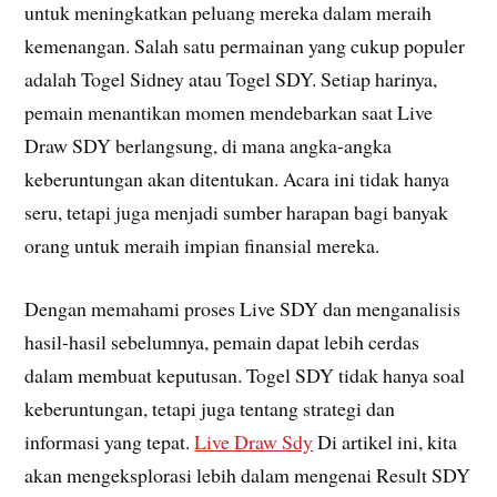
untuk meningkatkan peluang mereka dalam meraih
kemenangan. Salah satu permainan yang cukup populer
adalah Togel Sidney atau Togel SDY. Setiap harinya,
pemain menantikan momen mendebarkan saat Live
Draw SDY berlangsung, di mana angka-angka
keberuntungan akan ditentukan. Acara ini tidak hanya
seru, tetapi juga menjadi sumber harapan bagi banyak
orang untuk meraih impian finansial mereka.
Dengan memahami proses Live SDY dan menganalisis
hasil-hasil sebelumnya, pemain dapat lebih cerdas
dalam membuat keputusan. Togel SDY tidak hanya soal
keberuntungan, tetapi juga tentang strategi dan
informasi yang tepat.
Live Draw Sdy
Di artikel ini, kita
akan mengeksplorasi lebih dalam mengenai Result SDY