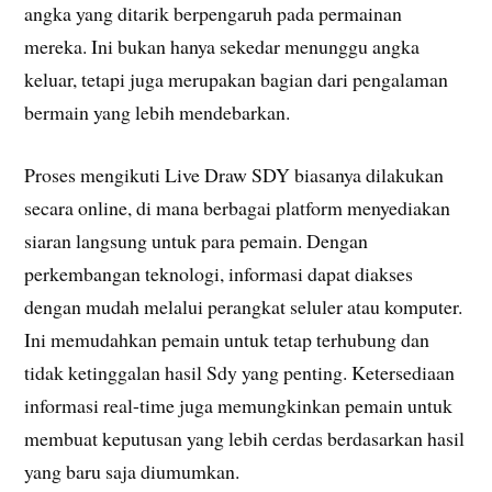
angka yang ditarik berpengaruh pada permainan
mereka. Ini bukan hanya sekedar menunggu angka
keluar, tetapi juga merupakan bagian dari pengalaman
bermain yang lebih mendebarkan.
Proses mengikuti Live Draw SDY biasanya dilakukan
secara online, di mana berbagai platform menyediakan
siaran langsung untuk para pemain. Dengan
perkembangan teknologi, informasi dapat diakses
dengan mudah melalui perangkat seluler atau komputer.
Ini memudahkan pemain untuk tetap terhubung dan
tidak ketinggalan hasil Sdy yang penting. Ketersediaan
informasi real-time juga memungkinkan pemain untuk
membuat keputusan yang lebih cerdas berdasarkan hasil
yang baru saja diumumkan.