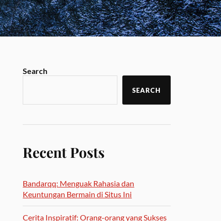
Search
SEARCH
Recent Posts
Bandarqq: Menguak Rahasia dan
Keuntungan Bermain di Situs Ini
Cerita Inspiratif: Orang-orang yang Sukses