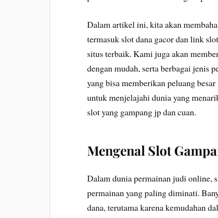
Dalam artikel ini, kita akan membahas
termasuk slot dana gacor dan link 
situs terbaik. Kami juga akan member
dengan mudah, serta berbagai jenis p
yang bisa memberikan peluang besar
untuk menjelajahi dunia yang menari
slot yang gampang jp dan cuan.
Mengenal Slot Gamp
Dalam dunia permainan judi online, 
permainan yang paling diminati. Bany
dana, terutama karena kemudahan da