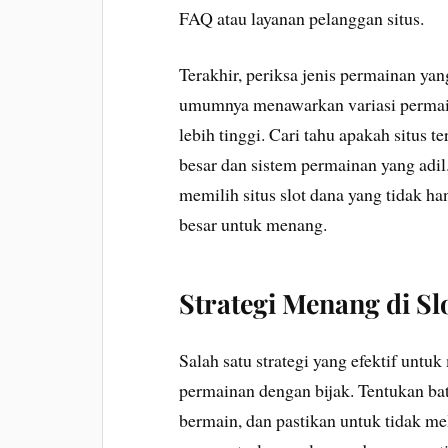
FAQ atau layanan pelanggan situs.
Terakhir, periksa jenis permainan yang
umumnya menawarkan variasi permai
lebih tinggi. Cari tahu apakah situs 
besar dan sistem permainan yang adi
memilih situs slot dana yang tidak h
besar untuk menang.
Strategi Menang di Sl
Salah satu strategi yang efektif untu
permainan dengan bijak. Tentukan b
bermain, dan pastikan untuk tidak mel