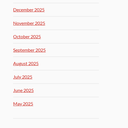
December 2025
November 2025
October 2025
September 2025
August 2025
July 2025
June 2025
May 2025