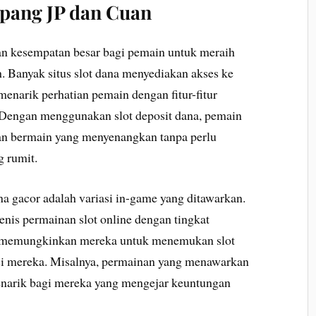
pang JP dan Cuan
n kesempatan besar bagi pemain untuk meraih
 Banyak situs slot dana menyediakan akses ke
menarik perhatian pemain dengan fitur-fitur
Dengan menggunakan slot deposit dana, pemain
n bermain yang menyenangkan tanpa perlu
g rumit.
na gacor adalah variasi in-game yang ditawarkan.
enis permainan slot online dengan tingkat
 memungkinkan mereka untuk menemukan slot
si mereka. Misalnya, permainan yang menawarkan
menarik bagi mereka yang mengejar keuntungan