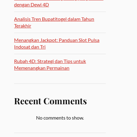
dengan Dewi 4D
Analisis Tren Bupatitogel dalam Tahun
Terakhir
Menangkan Jackpot: Panduan Slot Pulsa
Indosat dan Tri
Rubah 4D: Strategi dan Tips untuk
Memenangkan Permainan
Recent Comments
No comments to show.