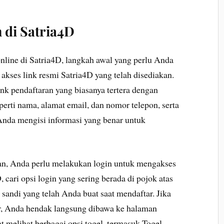
 di Satria4D
nline di Satria4D, langkah awal yang perlu Anda
 akses link resmi Satria4D yang telah disediakan.
ink pendaftaran yang biasanya tertera dengan
eperti nama, alamat email, dan nomor telepon, serta
Anda mengisi informasi yang benar untuk
an, Anda perlu melakukan login untuk mengakses
 cari opsi login yang sering berada di pojok atas
 sandi yang telah Anda buat saat mendaftar. Jika
, Anda hendak langsung dibawa ke halaman
 melihat berbagai opsi togel, termasuk Togel