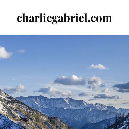
charliegabriel.com