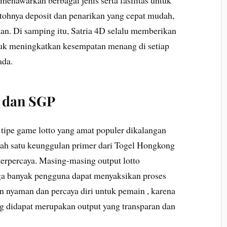
menawarkan berbagai jenis serta fasilitas untuk
ntohnya deposit dan penarikan yang cepat mudah,
an. Di samping itu, Satria 4D selalu memberikan
untuk meningkatkan kesempatan menang di setiap
ada.
 dan SGP
ipe game lotto yang amat populer dikalangan
lah satu keunggulan primer dari Togel Hongkong
terpercaya. Masing-masing output lotto
ga banyak pengguna dapat menyaksikan proses
an nyaman dan percaya diri untuk pemain , karena
ng didapat merupakan output yang transparan dan