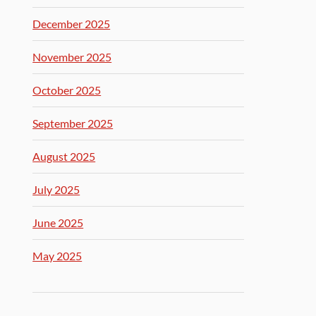
December 2025
November 2025
October 2025
September 2025
August 2025
July 2025
June 2025
May 2025