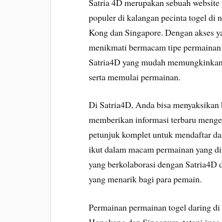
Satria 4D merupakan sebuah website 
populer di kalangan pecinta togel di
Kong dan Singapore. Dengan akses ya
menikmati bermacam tipe permainan t
Satria4D yang mudah memungkinkan 
serta memulai permainan.
Di Satria4D, Anda bisa menyaksikan be
memberikan informasi terbaru mengen
petunjuk komplet untuk mendaftar dan
ikut dalam macam permainan yang dit
yang berkolaborasi dengan Satria4D 
yang menarik bagi para pemain.
Permainan permainan togel daring di 