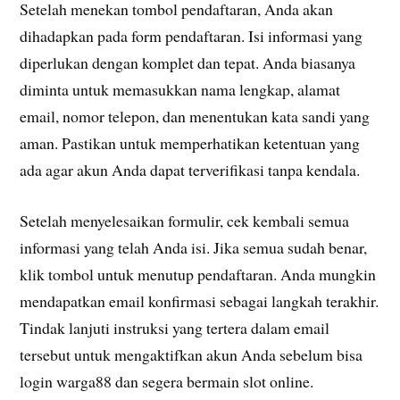
Setelah menekan tombol pendaftaran, Anda akan
dihadapkan pada form pendaftaran. Isi informasi yang
diperlukan dengan komplet dan tepat. Anda biasanya
diminta untuk memasukkan nama lengkap, alamat
email, nomor telepon, dan menentukan kata sandi yang
aman. Pastikan untuk memperhatikan ketentuan yang
ada agar akun Anda dapat terverifikasi tanpa kendala.
Setelah menyelesaikan formulir, cek kembali semua
informasi yang telah Anda isi. Jika semua sudah benar,
klik tombol untuk menutup pendaftaran. Anda mungkin
mendapatkan email konfirmasi sebagai langkah terakhir.
Tindak lanjuti instruksi yang tertera dalam email
tersebut untuk mengaktifkan akun Anda sebelum bisa
login warga88 dan segera bermain slot online.