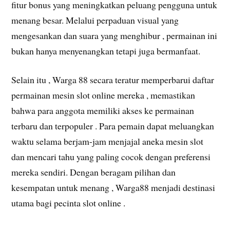
fitur bonus yang meningkatkan peluang pengguna untuk
menang besar. Melalui perpaduan visual yang
mengesankan dan suara yang menghibur , permainan ini
bukan hanya menyenangkan tetapi juga bermanfaat.
Selain itu , Warga 88 secara teratur memperbarui daftar
permainan mesin slot online mereka , memastikan
bahwa para anggota memiliki akses ke permainan
terbaru dan terpopuler . Para pemain dapat meluangkan
waktu selama berjam-jam menjajal aneka mesin slot
dan mencari tahu yang paling cocok dengan preferensi
mereka sendiri. Dengan beragam pilihan dan
kesempatan untuk menang , Warga88 menjadi destinasi
utama bagi pecinta slot online .