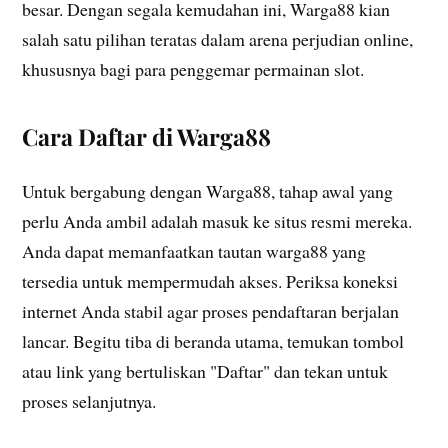
besar. Dengan segala kemudahan ini, Warga88 kian
salah satu pilihan teratas dalam arena perjudian online,
khususnya bagi para penggemar permainan slot.
Cara Daftar di Warga88
Untuk bergabung dengan Warga88, tahap awal yang
perlu Anda ambil adalah masuk ke situs resmi mereka.
Anda dapat memanfaatkan tautan warga88 yang
tersedia untuk mempermudah akses. Periksa koneksi
internet Anda stabil agar proses pendaftaran berjalan
lancar. Begitu tiba di beranda utama, temukan tombol
atau link yang bertuliskan "Daftar" dan tekan untuk
proses selanjutnya.