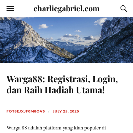
charliegabriel.com
Warga88: Registrasi, Login,
dan Raih Hadiah Utama!
FOT8EJXJF0M8OV5
JULY 25, 2025
Warga 88 adalah platform yang kian populer di