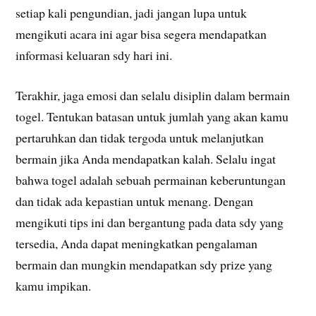
setiap kali pengundian, jadi jangan lupa untuk
mengikuti acara ini agar bisa segera mendapatkan
informasi keluaran sdy hari ini.
Terakhir, jaga emosi dan selalu disiplin dalam bermain
togel. Tentukan batasan untuk jumlah yang akan kamu
pertaruhkan dan tidak tergoda untuk melanjutkan
bermain jika Anda mendapatkan kalah. Selalu ingat
bahwa togel adalah sebuah permainan keberuntungan
dan tidak ada kepastian untuk menang. Dengan
mengikuti tips ini dan bergantung pada data sdy yang
tersedia, Anda dapat meningkatkan pengalaman
bermain dan mungkin mendapatkan sdy prize yang
kamu impikan.