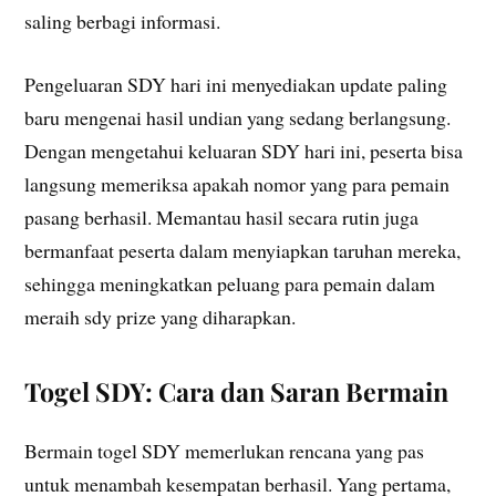
saling berbagi informasi.
Pengeluaran SDY hari ini menyediakan update paling
baru mengenai hasil undian yang sedang berlangsung.
Dengan mengetahui keluaran SDY hari ini, peserta bisa
langsung memeriksa apakah nomor yang para pemain
pasang berhasil. Memantau hasil secara rutin juga
bermanfaat peserta dalam menyiapkan taruhan mereka,
sehingga meningkatkan peluang para pemain dalam
meraih sdy prize yang diharapkan.
Togel SDY: Cara dan Saran Bermain
Bermain togel SDY memerlukan rencana yang pas
untuk menambah kesempatan berhasil. Yang pertama,