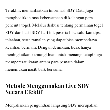
Terakhir, memanfaatkan informasi SDY Data juga
menghadirkan rasa kebersamaan di kalangan para
pencinta togel. Melalui diskusi tentang permainan togel
SDY dan hasil SDY hari ini, peserta bisa salurkan tips,
telaahan, serta ramalan yang dapat bisa memperkaya
keahlian bermain. Dengan demikian, tidak hanya
meningkatkan kemungkinan untuk menang, tetapi juga
mempererat ikatan antara para pemain dalam
menemukan nasib baik bersama.
Metode Menggunakan Live SDY
Secara Efektif
Menyaksikan pengundian langsung SDY merupakan