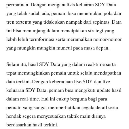
permainan. Dengan menganalisis keluaran SDY Data
yang telah sudah ada, pemain bisa menemukan pola dan
tren tertentu yang tidak akan nampak dari sepintas. Data
ini bisa menunjang dalam menciptakan strategi yang
lebih lebih terinformasi serta meramalkan nomor-nomor
yang mungkin mungkin muncul pada masa depan.
Selain itu, hasil SDY Data yang dalam real-time serta
tepat memungkinkan pemain untuk selalu mendapatkan
data terkini. Dengan keberadaan live SDY dan live
keluaran SDY Data, pemain bisa mengikuti update hasil
dalam real-time. Hal ini cukup berguna bagi para
pemain yang sangat memperhatikan segala detail serta
hendak segera menyesuaikan taktik main dirinya
berdasarkan hasil terkini.