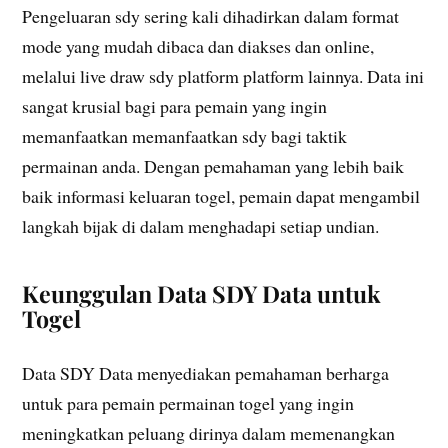
Pengeluaran sdy sering kali dihadirkan dalam format
mode yang mudah dibaca dan diakses dan online,
melalui live draw sdy platform platform lainnya. Data ini
sangat krusial bagi para pemain yang ingin
memanfaatkan memanfaatkan sdy bagi taktik
permainan anda. Dengan pemahaman yang lebih baik
baik informasi keluaran togel, pemain dapat mengambil
langkah bijak di dalam menghadapi setiap undian.
Keunggulan Data SDY Data untuk
Togel
Data SDY Data menyediakan pemahaman berharga
untuk para pemain permainan togel yang ingin
meningkatkan peluang dirinya dalam memenangkan