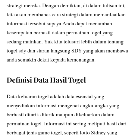
strategi mereka. Dengan demikian, di dalam tulisan ini,
kita akan membahas cara strategi dalam memanfaatkan
informasi tersebut supaya Anda dapat menambah
kesempatan berhasil dalam permainan togel yang
sedang mainkan. Yuk kita telusuri lebih dalam tentang
togel sdy dan siaran langsung SDY yang akan membawa
anda semakin dekat kepada kemenangan.
Definisi Data Hasil Togel
Data keluaran togel adalah data esensial yang
menyediakan informasi mengenai angka-angka yang
berhasil ditarik ditarik maupun dikeluarkan dalam
permainan togel. Informasi ini sering meliputi hasil dari
berbagai jenis game togel, seperti lotto Sidney yang