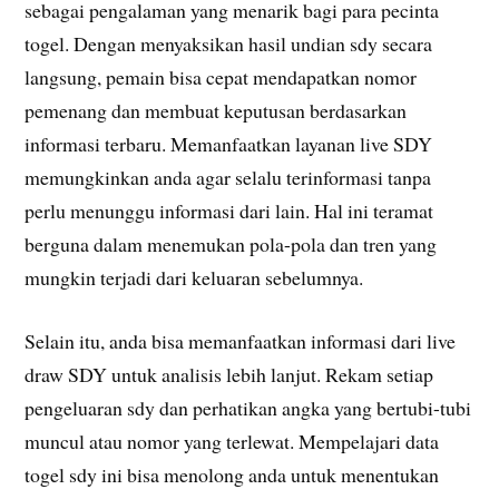
sebagai pengalaman yang menarik bagi para pecinta
togel. Dengan menyaksikan hasil undian sdy secara
langsung, pemain bisa cepat mendapatkan nomor
pemenang dan membuat keputusan berdasarkan
informasi terbaru. Memanfaatkan layanan live SDY
memungkinkan anda agar selalu terinformasi tanpa
perlu menunggu informasi dari lain. Hal ini teramat
berguna dalam menemukan pola-pola dan tren yang
mungkin terjadi dari keluaran sebelumnya.
Selain itu, anda bisa memanfaatkan informasi dari live
draw SDY untuk analisis lebih lanjut. Rekam setiap
pengeluaran sdy dan perhatikan angka yang bertubi-tubi
muncul atau nomor yang terlewat. Mempelajari data
togel sdy ini bisa menolong anda untuk menentukan