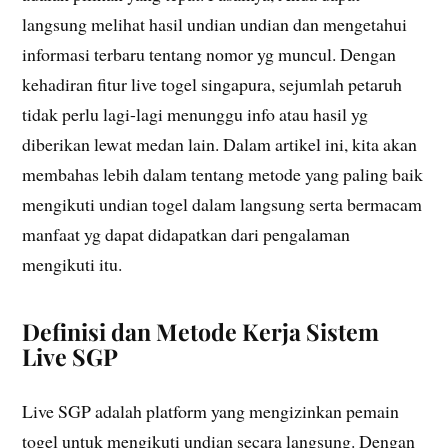
langsung melihat hasil undian undian dan mengetahui
informasi terbaru tentang nomor yg muncul. Dengan
kehadiran fitur live togel singapura, sejumlah petaruh
tidak perlu lagi-lagi menunggu info atau hasil yg
diberikan lewat medan lain. Dalam artikel ini, kita akan
membahas lebih dalam tentang metode yang paling baik
mengikuti undian togel dalam langsung serta bermacam
manfaat yg dapat didapatkan dari pengalaman
mengikuti itu.
Definisi dan Metode Kerja Sistem
Live SGP
Live SGP adalah platform yang mengizinkan pemain
togel untuk mengikuti undian secara langsung. Dengan