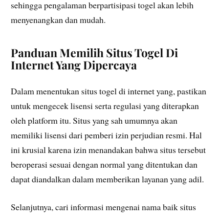
sehingga pengalaman berpartisipasi togel akan lebih
menyenangkan dan mudah.
Panduan Memilih Situs Togel Di
Internet Yang Dipercaya
Dalam menentukan situs togel di internet yang, pastikan
untuk mengecek lisensi serta regulasi yang diterapkan
oleh platform itu. Situs yang sah umumnya akan
memiliki lisensi dari pemberi izin perjudian resmi. Hal
ini krusial karena izin menandakan bahwa situs tersebut
beroperasi sesuai dengan normal yang ditentukan dan
dapat diandalkan dalam memberikan layanan yang adil.
Selanjutnya, cari informasi mengenai nama baik situs