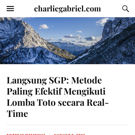
charliegabriel.com
Langsung SGP: Metode
Paling Efektif Mengikuti
Lomba Toto secara Real-
Time