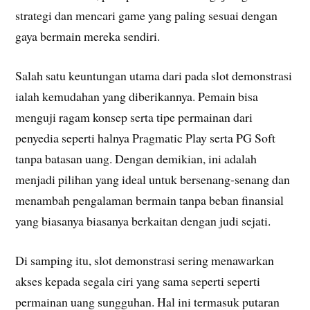
strategi dan mencari game yang paling sesuai dengan
gaya bermain mereka sendiri.
Salah satu keuntungan utama dari pada slot demonstrasi
ialah kemudahan yang diberikannya. Pemain bisa
menguji ragam konsep serta tipe permainan dari
penyedia seperti halnya Pragmatic Play serta PG Soft
tanpa batasan uang. Dengan demikian, ini adalah
menjadi pilihan yang ideal untuk bersenang-senang dan
menambah pengalaman bermain tanpa beban finansial
yang biasanya biasanya berkaitan dengan judi sejati.
Di samping itu, slot demonstrasi sering menawarkan
akses kepada segala ciri yang sama seperti seperti
permainan uang sungguhan. Hal ini termasuk putaran