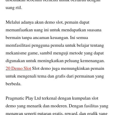
uang riil.
Melalui adanya akun demo slot, pemain dapat
memanfaatkan uang ini untuk mendapatkan suasana
bermain tanpa ancaman keuangan. Ini semua
memfasilitasi pengguna pemula untuk belajar tentang
mekanisme game, sambil menguji metode yang dapat
digunakan untuk meningkatkan peluang kemenangan.
20 Demo Slot
Slot demo juga memungkinkan pemain
untuk mengenali tema dan grafis dari permainan yang
berbeda.
Pragmatic Play Ltd terkenal dengan kumpulan slot
demo yang menarik dan moderen. Dengan fasilitas yang
menawan seperti putaran gratis, reward, dan grafik yang