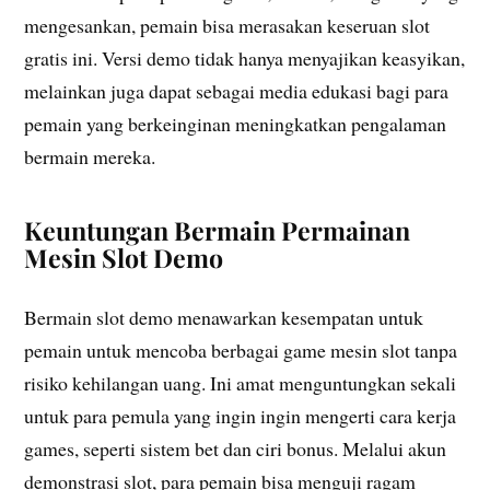
mengesankan, pemain bisa merasakan keseruan slot
gratis ini. Versi demo tidak hanya menyajikan keasyikan,
melainkan juga dapat sebagai media edukasi bagi para
pemain yang berkeinginan meningkatkan pengalaman
bermain mereka.
Keuntungan Bermain Permainan
Mesin Slot Demo
Bermain slot demo menawarkan kesempatan untuk
pemain untuk mencoba berbagai game mesin slot tanpa
risiko kehilangan uang. Ini amat menguntungkan sekali
untuk para pemula yang ingin ingin mengerti cara kerja
games, seperti sistem bet dan ciri bonus. Melalui akun
demonstrasi slot, para pemain bisa menguji ragam