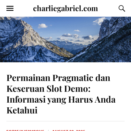
charliegabriel.com
Permainan Pragmatic dan
Keseruan Slot Demo:
Informasi yang Harus Anda
Ketahui