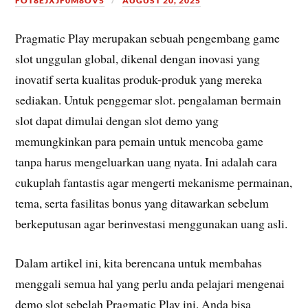
FOT8EJXJF0M8OV5
AUGUST 20, 2025
Pragmatic Play merupakan sebuah pengembang game
slot unggulan global, dikenal dengan inovasi yang
inovatif serta kualitas produk-produk yang mereka
sediakan. Untuk penggemar slot. pengalaman bermain
slot dapat dimulai dengan slot demo yang
memungkinkan para pemain untuk mencoba game
tanpa harus mengeluarkan uang nyata. Ini adalah cara
cukuplah fantastis agar mengerti mekanisme permainan,
tema, serta fasilitas bonus yang ditawarkan sebelum
berkeputusan agar berinvestasi menggunakan uang asli.
Dalam artikel ini, kita berencana untuk membahas
menggali semua hal yang perlu anda pelajari mengenai
demo slot sebelah Pragmatic Play ini. Anda bisa