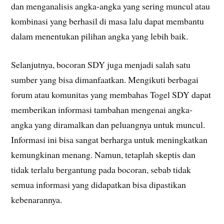
dan menganalisis angka-angka yang sering muncul atau
kombinasi yang berhasil di masa lalu dapat membantu
dalam menentukan pilihan angka yang lebih baik.
Selanjutnya, bocoran SDY juga menjadi salah satu
sumber yang bisa dimanfaatkan. Mengikuti berbagai
forum atau komunitas yang membahas Togel SDY dapat
memberikan informasi tambahan mengenai angka-
angka yang diramalkan dan peluangnya untuk muncul.
Informasi ini bisa sangat berharga untuk meningkatkan
kemungkinan menang. Namun, tetaplah skeptis dan
tidak terlalu bergantung pada bocoran, sebab tidak
semua informasi yang didapatkan bisa dipastikan
kebenarannya.