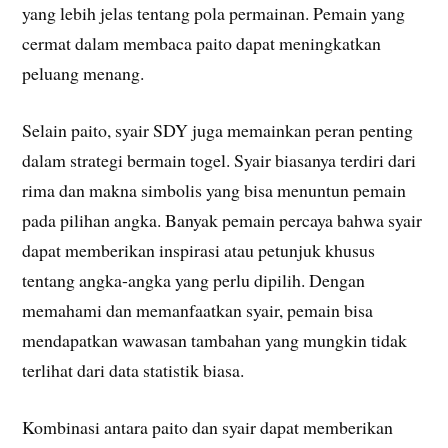
yang lebih jelas tentang pola permainan. Pemain yang
cermat dalam membaca paito dapat meningkatkan
peluang menang.
Selain paito, syair SDY juga memainkan peran penting
dalam strategi bermain togel. Syair biasanya terdiri dari
rima dan makna simbolis yang bisa menuntun pemain
pada pilihan angka. Banyak pemain percaya bahwa syair
dapat memberikan inspirasi atau petunjuk khusus
tentang angka-angka yang perlu dipilih. Dengan
memahami dan memanfaatkan syair, pemain bisa
mendapatkan wawasan tambahan yang mungkin tidak
terlihat dari data statistik biasa.
Kombinasi antara paito dan syair dapat memberikan