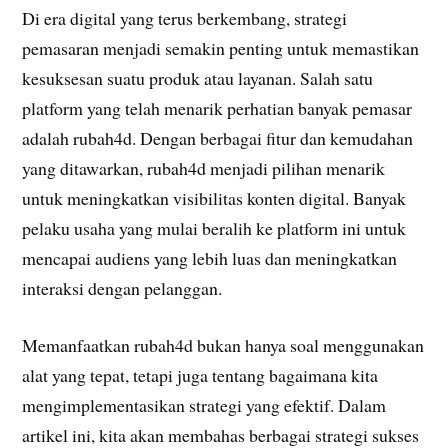
Di era digital yang terus berkembang, strategi
pemasaran menjadi semakin penting untuk memastikan
kesuksesan suatu produk atau layanan. Salah satu
platform yang telah menarik perhatian banyak pemasar
adalah rubah4d. Dengan berbagai fitur dan kemudahan
yang ditawarkan, rubah4d menjadi pilihan menarik
untuk meningkatkan visibilitas konten digital. Banyak
pelaku usaha yang mulai beralih ke platform ini untuk
mencapai audiens yang lebih luas dan meningkatkan
interaksi dengan pelanggan.
Memanfaatkan rubah4d bukan hanya soal menggunakan
alat yang tepat, tetapi juga tentang bagaimana kita
mengimplementasikan strategi yang efektif. Dalam
artikel ini, kita akan membahas berbagai strategi sukses