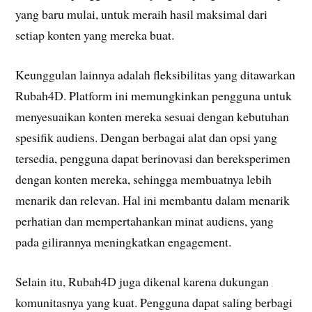
yang baru mulai, untuk meraih hasil maksimal dari
setiap konten yang mereka buat.
Keunggulan lainnya adalah fleksibilitas yang ditawarkan
Rubah4D. Platform ini memungkinkan pengguna untuk
menyesuaikan konten mereka sesuai dengan kebutuhan
spesifik audiens. Dengan berbagai alat dan opsi yang
tersedia, pengguna dapat berinovasi dan bereksperimen
dengan konten mereka, sehingga membuatnya lebih
menarik dan relevan. Hal ini membantu dalam menarik
perhatian dan mempertahankan minat audiens, yang
pada gilirannya meningkatkan engagement.
Selain itu, Rubah4D juga dikenal karena dukungan
komunitasnya yang kuat. Pengguna dapat saling berbagi