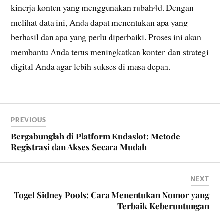
kinerja konten yang menggunakan rubah4d. Dengan
melihat data ini, Anda dapat menentukan apa yang
berhasil dan apa yang perlu diperbaiki. Proses ini akan
membantu Anda terus meningkatkan konten dan strategi
digital Anda agar lebih sukses di masa depan.
PREVIOUS
Bergabunglah di Platform Kudaslot: Metode
Registrasi dan Akses Secara Mudah
NEXT
Togel Sidney Pools: Cara Menentukan Nomor yang
Terbaik Keberuntungan