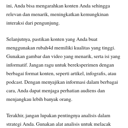
ini, Anda bisa mengarahkan konten Anda sehingga
relevan dan menarik, meningkatkan kemungkinan
interaksi dari pengunjung.
Selanjutnya, pastikan konten yang Anda buat
menggunakan rubah4d memiliki kualitas yang tinggi.
Gunakan gambar dan video yang menarik, serta isi yang
informatif. Jangan ragu untuk bereksperimen dengan
berbagai format konten, seperti artikel, infografis, atau
podcast. Dengan menyajikan informasi dalam berbagai
cara, Anda dapat menjaga perhatian audiens dan
menjangkau lebih banyak orang.
Terakhir, jangan lupakan pentingnya analisis dalam
strategi Anda. Gunakan alat analisis untuk melacak