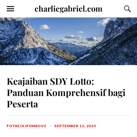
charliegabriel.com
Keajaiban SDY Lotto:
Panduan Komprehensif bagi
Peserta
FOT8EJXJF0M8OV5
SEPTEMBER 12, 2025