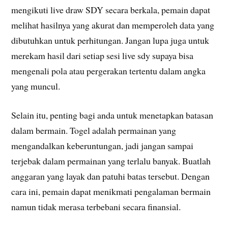
mengikuti live draw SDY secara berkala, pemain dapat
melihat hasilnya yang akurat dan memperoleh data yang
dibutuhkan untuk perhitungan. Jangan lupa juga untuk
merekam hasil dari setiap sesi live sdy supaya bisa
mengenali pola atau pergerakan tertentu dalam angka
yang muncul.
Selain itu, penting bagi anda untuk menetapkan batasan
dalam bermain. Togel adalah permainan yang
mengandalkan keberuntungan, jadi jangan sampai
terjebak dalam permainan yang terlalu banyak. Buatlah
anggaran yang layak dan patuhi batas tersebut. Dengan
cara ini, pemain dapat menikmati pengalaman bermain
namun tidak merasa terbebani secara finansial.