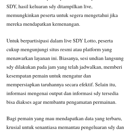
SDY, hasil keluaran sdy ditampilkan live,
memungkinkan peserta untuk segera mengetahui jika
mereka mendapatkan kemenangan.
Untuk berpartisipasi dalam live SDY Lotto, peserta
cukup mengunjungi situs resmi atau platform yang
menawarkan layanan ini. Biasanya, sesi undian langsung
sdy dilakukan pada jam yang telah jadwalkan, memberi
kesempatan pemain untuk mengatur dan
mempersiapkan taruhannya secara efektif. Selain itu,
informasi mengenai output dan informasi sdy tersedia
bisa diakses agar membantu pengamatan permainan.
Bagi pemain yang mau mendapatkan data yang terbaru,
krusial untuk senantiasa memantau pengeluaran sdy dan