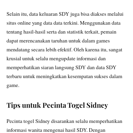
Selain itu, data keluaran SDY juga bisa diakses melalui
situs online yang data data terkini. Menggunakan data
tentang hasil-hasil serta dan statistik terkait, pemain
dapat merencanakan taruhan untuk dalam games
mendatang secara lebih efektif. Oleh karena itu, sangat
krusial untuk selalu mengupdate informasi dan
memperhatikan siaran langsung SDY dan data SDY
terbaru untuk meningkatkan kesempatan sukses dalam
game.
Tips untuk Pecinta Togel Sidney
Pecinta togel Sidney disarankan selalu memperhatikan
informasi wanita mengenai hasil SDY. Dengan