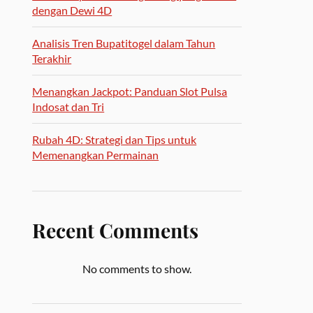
dengan Dewi 4D
Analisis Tren Bupatitogel dalam Tahun
Terakhir
Menangkan Jackpot: Panduan Slot Pulsa
Indosat dan Tri
Rubah 4D: Strategi dan Tips untuk
Memenangkan Permainan
Recent Comments
No comments to show.