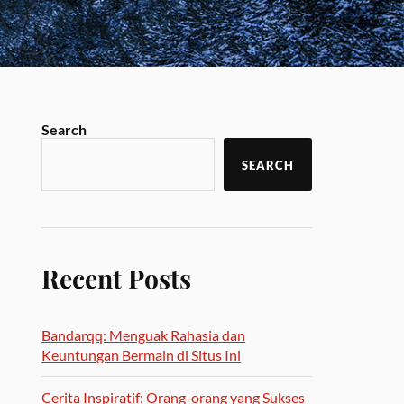
Search
SEARCH
Recent Posts
Bandarqq: Menguak Rahasia dan
Keuntungan Bermain di Situs Ini
Cerita Inspiratif: Orang-orang yang Sukses