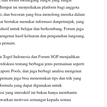
 Tempat ini menyediakan platform bagi anggota
si, dan bocoran yang bisa menolong mereka dalam
pat bertukar menukar informasi danpetunjuk, yang
dusif untuk belajar dan berkembang. Forum juga
 mengenai hasil keluaran dan pengundian langsung,
a pemain.
um Togel Indonesia dan Forum SGP menjadikan
rdiskusi tentang berbagai jenis permainan seperti
apore Pools, dan juga berbagi analisa mengenai
 pemain juga bisa menemukan tips dan trik yang
i formula yang dapat digunakan untuk
i yang interaktif ini bukan hanya membantu
nawarkan motivasi semangat kepada semua