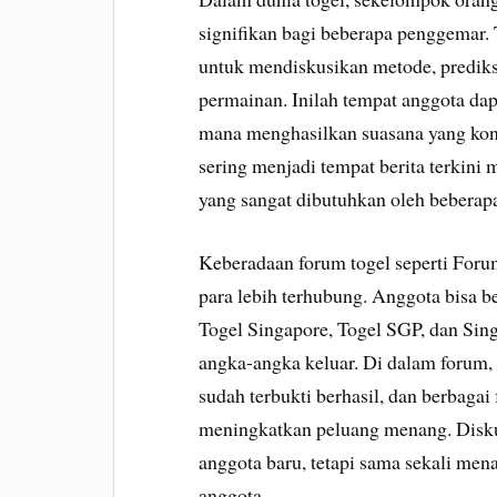
signifikan bagi beberapa penggemar.
untuk mendiskusikan metode, predik
permainan. Inilah tempat anggota da
mana menghasilkan suasana yang kon
sering menjadi tempat berita terkini
yang sangat dibutuhkan oleh beberap
Keberadaan forum togel seperti For
para lebih terhubung. Anggota bisa be
Togel Singapore, Togel SGP, dan Sing
angka-angka keluar. Di dalam forum,
sudah terbukti berhasil, dan berbaga
meningkatkan peluang menang. Diskus
anggota baru, tetapi sama sekali me
anggota.