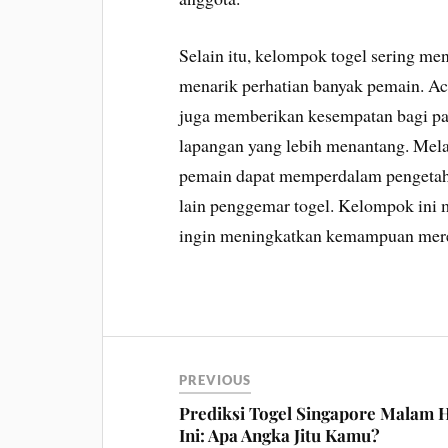
Selain itu, kelompok togel sering me
menarik perhatian banyak pemain. Acar
juga memberikan kesempatan bagi par
lapangan yang lebih menantang. Melal
pemain dapat memperdalam pengetahu
lain penggemar togel. Kelompok ini m
ingin meningkatkan kemampuan mere
PREVIOUS
Prediksi Togel Singapore Malam 
Ini: Apa Angka Jitu Kamu?