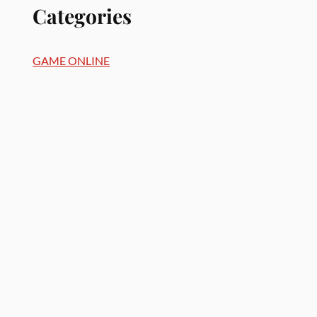
Categories
GAME ONLINE