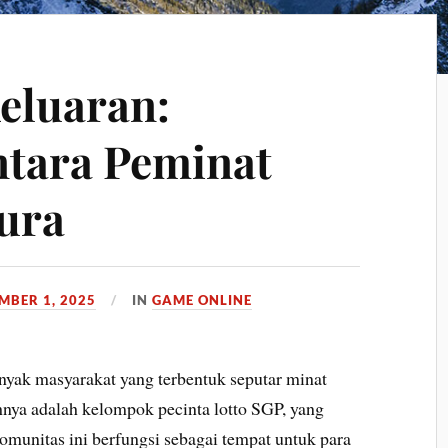
eluaran:
tara Peminat
ura
MBER 1, 2025
IN
GAME ONLINE
yak masyarakat yang terbentuk seputar minat
ohnya adalah kelompok pecinta lotto SGP, yang
unitas ini berfungsi sebagai tempat untuk para