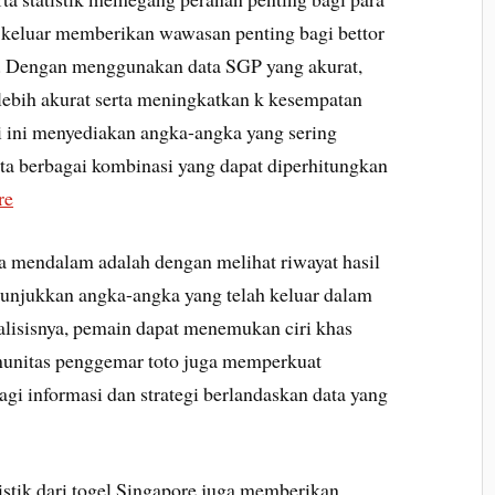
g keluar memberikan wawasan penting bagi bettor
n. Dengan menggunakan data SGP yang akurat,
lebih akurat serta meningkatkan k kesempatan
 ini menyediakan angka-angka yang sering
rta berbagai kombinasi yang dapat diperhitungkan
re
ra mendalam adalah dengan melihat riwayat hasil
unjukkan angka-angka yang telah keluar dalam
alisisnya, pemain dapat menemukan ciri khas
omunitas penggemar toto juga memperkuat
i informasi dan strategi berlandaskan data yang
istik dari togel Singapore juga memberikan