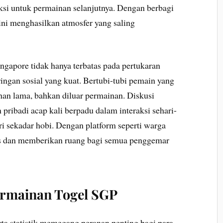
si untuk permainan selanjutnya. Dengan berbagi
ini menghasilkan atmosfer yang saling
ngapore tidak hanya terbatas pada pertukaran
ringan sosial yang kuat. Bertubi-tubi pemain yang
an lama, bahkan diluar permainan. Diskusi
 pribadi acap kali berpadu dalam interaksi sehari-
ri sekadar hobi. Dengan platform seperti warga
uas dan memberikan ruang bagi semua penggemar
Permainan Togel SGP
rta statistik memegang peranan penting bagi para