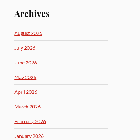
Archives
August 2026
July 2026
June 2026
May 2026
April 2026
March 2026
February 2026
January 2026