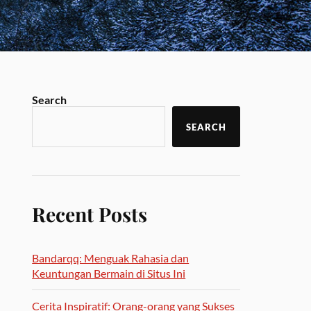
Search
SEARCH
Recent Posts
Bandarqq: Menguak Rahasia dan
Keuntungan Bermain di Situs Ini
Cerita Inspiratif: Orang-orang yang Sukses