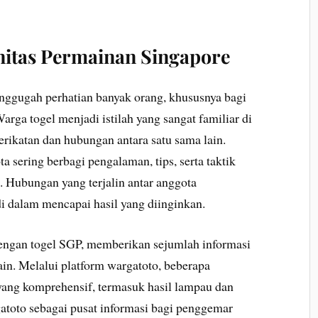
itas Permainan Singapore
nggugah perhatian banyak orang, khususnya bagi
rga togel menjadi istilah yang sangat familiar di
rikatan dan hubungan antara satu sama lain.
 sering berbagi pengalaman, tips, serta taktik
 Hubungan yang terjalin antar anggota
 dalam mencapai hasil yang diinginkan.
 dengan togel SGP, memberikan sejumlah informasi
in. Melalui platform wargatoto, beberapa
ang komprehensif, termasuk hasil lampau dan
rgatoto sebagai pusat informasi bagi penggemar