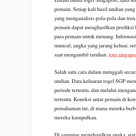
pemain. Setiap kali hasil undian yan
yang menganalisis pola-pola dan tre
pemain dapat menghasilkan prediksi 
para pemain untuk menang. Informasi
muncul, angka yang jarang keluar, se
saat mengambil taruhan.
toto singapo
Salah satu cara dalam menggali seca
undian. Data keluaran togel SGP men
periode tertentu, dan melalui mengan
tertentu. Koneksi antar pemain di k
pemahaman ini, di mana mereka berbag
mereka kumpulkan.
Di samping menghasilkan angka, stat