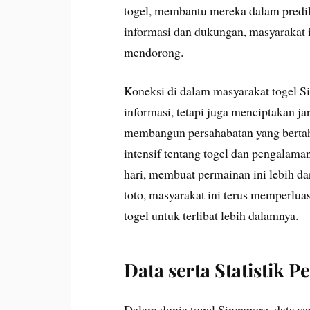
togel, membantu mereka dalam predik
informasi dan dukungan, masyarakat 
mendorong.
Koneksi di dalam masyarakat togel Si
informasi, tetapi juga menciptakan ja
membangun persahabatan yang bertah
intensif tentang togel dan pengalaman
hari, membuat permainan ini lebih da
toto, masyarakat ini terus memperl
togel untuk terlibat lebih dalamnya.
Data serta Statistik 
Dalam dunia togel Singapore, data se