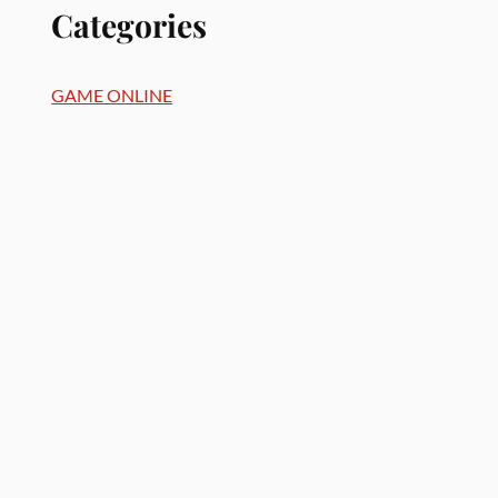
Categories
GAME ONLINE