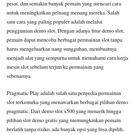
pesat, dan semakin banyak pemain yang mencari cara
untuk meningkatkan peluang menang mereka. Salah
satu cara yang paling populer adalah melalui
penggunaan demo slot. Dengan adanya fitur demo slot,
pemain dapat mencoba berbagai permainan slot tanpa
harus mengeluarkan uang sungguhan, membuatnya
menjadi alat yang sempurna untuk memahami cara kerja
mesin slot sebelum terjun ke permainan yang
sebenarnya.
Pragmatic Play adalah salah satu penyedia permainan
slot terkemuka yang menawarkan berbagai pilihan demo
pragmatic. Dari demo slot x500 yang menarik hingga
pilihan slot demo gratis yang memungkinkan pemain
berlatih tanpa risiko, ada banyak opsi yang bisa dipilih.