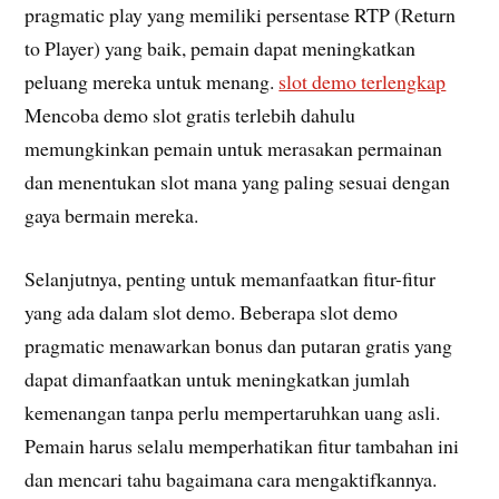
pragmatic play yang memiliki persentase RTP (Return
to Player) yang baik, pemain dapat meningkatkan
peluang mereka untuk menang.
slot demo terlengkap
Mencoba demo slot gratis terlebih dahulu
memungkinkan pemain untuk merasakan permainan
dan menentukan slot mana yang paling sesuai dengan
gaya bermain mereka.
Selanjutnya, penting untuk memanfaatkan fitur-fitur
yang ada dalam slot demo. Beberapa slot demo
pragmatic menawarkan bonus dan putaran gratis yang
dapat dimanfaatkan untuk meningkatkan jumlah
kemenangan tanpa perlu mempertaruhkan uang asli.
Pemain harus selalu memperhatikan fitur tambahan ini
dan mencari tahu bagaimana cara mengaktifkannya.