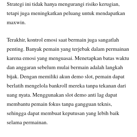
Strategi ini tidak hanya mengurangi risiko kerugian,
tetapi juga meningkatkan peluang untuk mendapatkan
maxwin.
Terakhir, kontrol emosi saat bermain juga sangatlah
penting. Banyak pemain yang terjebak dalam permainan
karena emosi yang menguasai. Menetapkan batas waktu
dan anggaran sebelum mulai bermain adalah langkah
bijak. Dengan memiliki akun demo slot, pemain dapat
berlatih mengelola bankroll mereka tanpa tekanan dari
uang nyata. Menggunakan slot demo anti lag dapat
membantu pemain fokus tanpa gangguan teknis,
sehingga dapat membuat keputusan yang lebih baik
selama permainan.