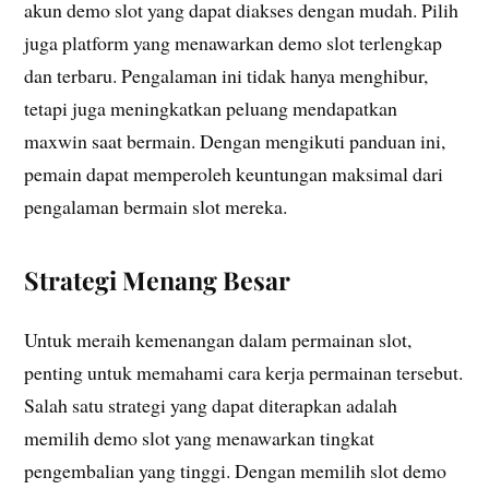
akun demo slot yang dapat diakses dengan mudah. Pilih
juga platform yang menawarkan demo slot terlengkap
dan terbaru. Pengalaman ini tidak hanya menghibur,
tetapi juga meningkatkan peluang mendapatkan
maxwin saat bermain. Dengan mengikuti panduan ini,
pemain dapat memperoleh keuntungan maksimal dari
pengalaman bermain slot mereka.
Strategi Menang Besar
Untuk meraih kemenangan dalam permainan slot,
penting untuk memahami cara kerja permainan tersebut.
Salah satu strategi yang dapat diterapkan adalah
memilih demo slot yang menawarkan tingkat
pengembalian yang tinggi. Dengan memilih slot demo