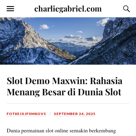
charliegabriel.com
Slot Demo Maxwin: Rahasia
Menang Besar di Dunia Slot
FOT8EJXJF0M8OV5
SEPTEMBER 24, 2025
Dunia permainan slot online semakin berkembang