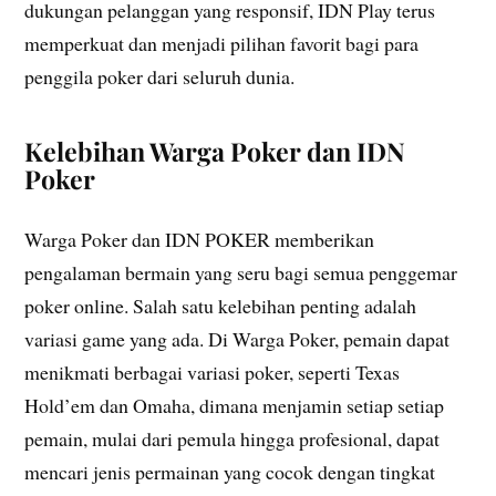
dukungan pelanggan yang responsif, IDN Play terus
memperkuat dan menjadi pilihan favorit bagi para
penggila poker dari seluruh dunia.
Kelebihan Warga Poker dan IDN
Poker
Warga Poker dan IDN POKER memberikan
pengalaman bermain yang seru bagi semua penggemar
poker online. Salah satu kelebihan penting adalah
variasi game yang ada. Di Warga Poker, pemain dapat
menikmati berbagai variasi poker, seperti Texas
Hold’em dan Omaha, dimana menjamin setiap setiap
pemain, mulai dari pemula hingga profesional, dapat
mencari jenis permainan yang cocok dengan tingkat