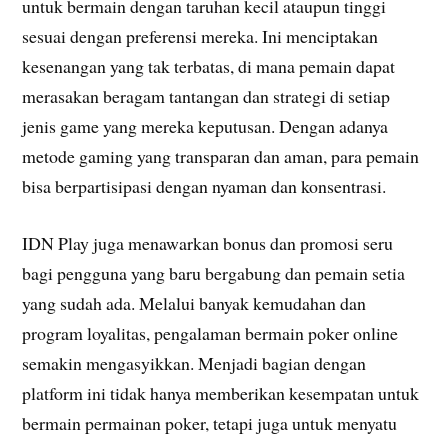
untuk bermain dengan taruhan kecil ataupun tinggi
sesuai dengan preferensi mereka. Ini menciptakan
kesenangan yang tak terbatas, di mana pemain dapat
merasakan beragam tantangan dan strategi di setiap
jenis game yang mereka keputusan. Dengan adanya
metode gaming yang transparan dan aman, para pemain
bisa berpartisipasi dengan nyaman dan konsentrasi.
IDN Play juga menawarkan bonus dan promosi seru
bagi pengguna yang baru bergabung dan pemain setia
yang sudah ada. Melalui banyak kemudahan dan
program loyalitas, pengalaman bermain poker online
semakin mengasyikkan. Menjadi bagian dengan
platform ini tidak hanya memberikan kesempatan untuk
bermain permainan poker, tetapi juga untuk menyatu