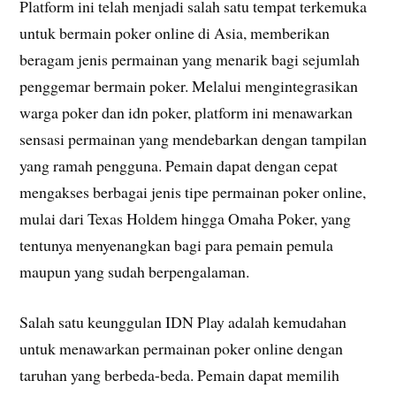
Platform ini telah menjadi salah satu tempat terkemuka
untuk bermain poker online di Asia, memberikan
beragam jenis permainan yang menarik bagi sejumlah
penggemar bermain poker. Melalui mengintegrasikan
warga poker dan idn poker, platform ini menawarkan
sensasi permainan yang mendebarkan dengan tampilan
yang ramah pengguna. Pemain dapat dengan cepat
mengakses berbagai jenis tipe permainan poker online,
mulai dari Texas Holdem hingga Omaha Poker, yang
tentunya menyenangkan bagi para pemain pemula
maupun yang sudah berpengalaman.
Salah satu keunggulan IDN Play adalah kemudahan
untuk menawarkan permainan poker online dengan
taruhan yang berbeda-beda. Pemain dapat memilih