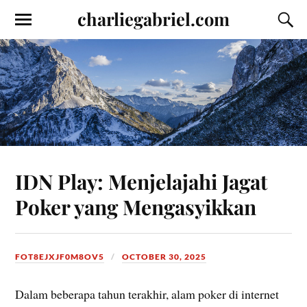
charliegabriel.com
IDN Play: Menjelajahi Jagat
Poker yang Mengasyikkan
FOT8EJXJF0M8OV5
OCTOBER 30, 2025
Dalam beberapa tahun terakhir, alam poker di internet