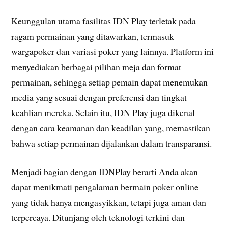
Keunggulan utama fasilitas IDN Play terletak pada
ragam permainan yang ditawarkan, termasuk
wargapoker dan variasi poker yang lainnya. Platform ini
menyediakan berbagai pilihan meja dan format
permainan, sehingga setiap pemain dapat menemukan
media yang sesuai dengan preferensi dan tingkat
keahlian mereka. Selain itu, IDN Play juga dikenal
dengan cara keamanan dan keadilan yang, memastikan
bahwa setiap permainan dijalankan dalam transparansi.
Menjadi bagian dengan IDNPlay berarti Anda akan
dapat menikmati pengalaman bermain poker online
yang tidak hanya mengasyikkan, tetapi juga aman dan
terpercaya. Ditunjang oleh teknologi terkini dan