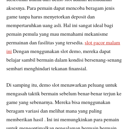
aksesnya. Para pemain dapat mencoba beragam jenis
game tanpa harus menyetorkan deposit dan
mempertaruhkan uang asli. Hal ini sangat ideal bagi
pemain pemula yang mau memahami mekanisme
permainan dan fasilitas yang tersedia.
slot gacor malam
ini
Dengan menggunakan slot demo, mereka dapat
belajar sambil bermain dalam kondisi bersenang-senang
sembari menghindari tekanan finansial.
Di samping itu, demo slot menawarkan peluang untuk
mengasah taktik bermain sebelum benar-benar terjun ke
game yang sebenarnya. Mereka bisa menggunakan
beragam variasi dan melihat mana yang paling
memberikan hasil . Ini ini memungkinkan para pemain
untuk mengoptimalkan pengalaman bermain bermain