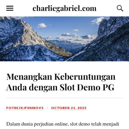
charliegabriel.com
Menangkan Keberuntungan
Anda dengan Slot Demo PG
FOT8EJXJF0M8OV5
OCTOBER 21, 2025
Dalam dunia perjudian online, slot demo telah menjadi