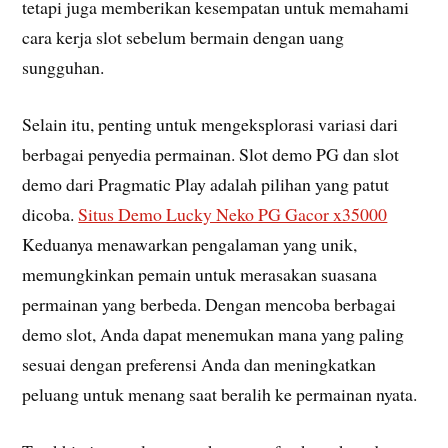
tetapi juga memberikan kesempatan untuk memahami
cara kerja slot sebelum bermain dengan uang
sungguhan.
Selain itu, penting untuk mengeksplorasi variasi dari
berbagai penyedia permainan. Slot demo PG dan slot
demo dari Pragmatic Play adalah pilihan yang patut
dicoba.
Situs Demo Lucky Neko PG Gacor x35000
Keduanya menawarkan pengalaman yang unik,
memungkinkan pemain untuk merasakan suasana
permainan yang berbeda. Dengan mencoba berbagai
demo slot, Anda dapat menemukan mana yang paling
sesuai dengan preferensi Anda dan meningkatkan
peluang untuk menang saat beralih ke permainan nyata.