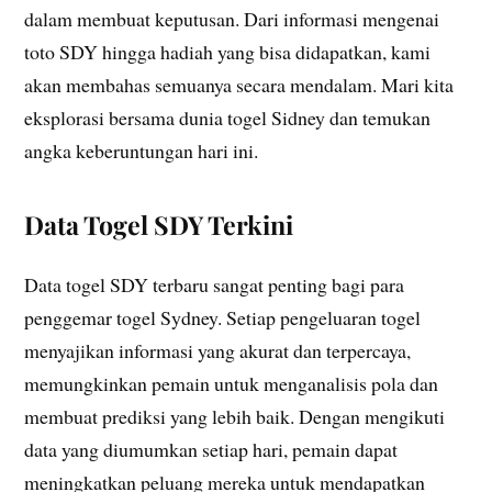
dalam membuat keputusan. Dari informasi mengenai
toto SDY hingga hadiah yang bisa didapatkan, kami
akan membahas semuanya secara mendalam. Mari kita
eksplorasi bersama dunia togel Sidney dan temukan
angka keberuntungan hari ini.
Data Togel SDY Terkini
Data togel SDY terbaru sangat penting bagi para
penggemar togel Sydney. Setiap pengeluaran togel
menyajikan informasi yang akurat dan terpercaya,
memungkinkan pemain untuk menganalisis pola dan
membuat prediksi yang lebih baik. Dengan mengikuti
data yang diumumkan setiap hari, pemain dapat
meningkatkan peluang mereka untuk mendapatkan