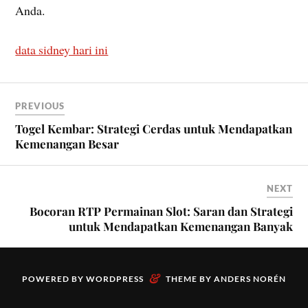
Anda.
data sidney hari ini
PREVIOUS
Togel Kembar: Strategi Cerdas untuk Mendapatkan
Kemenangan Besar
NEXT
Bocoran RTP Permainan Slot: Saran dan Strategi
untuk Mendapatkan Kemenangan Banyak
&
POWERED BY
WORDPRESS
THEME BY
ANDERS NORÉN