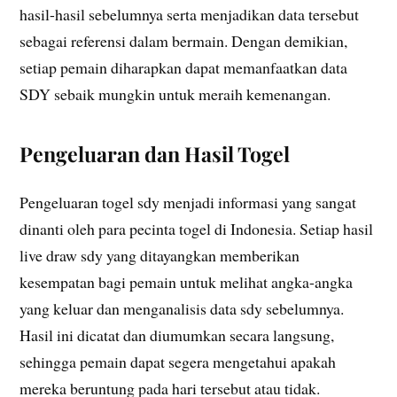
hasil-hasil sebelumnya serta menjadikan data tersebut
sebagai referensi dalam bermain. Dengan demikian,
setiap pemain diharapkan dapat memanfaatkan data
SDY sebaik mungkin untuk meraih kemenangan.
Pengeluaran dan Hasil Togel
Pengeluaran togel sdy menjadi informasi yang sangat
dinanti oleh para pecinta togel di Indonesia. Setiap hasil
live draw sdy yang ditayangkan memberikan
kesempatan bagi pemain untuk melihat angka-angka
yang keluar dan menganalisis data sdy sebelumnya.
Hasil ini dicatat dan diumumkan secara langsung,
sehingga pemain dapat segera mengetahui apakah
mereka beruntung pada hari tersebut atau tidak.