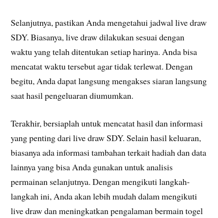
Selanjutnya, pastikan Anda mengetahui jadwal live draw
SDY. Biasanya, live draw dilakukan sesuai dengan
waktu yang telah ditentukan setiap harinya. Anda bisa
mencatat waktu tersebut agar tidak terlewat. Dengan
begitu, Anda dapat langsung mengakses siaran langsung
saat hasil pengeluaran diumumkan.
Terakhir, bersiaplah untuk mencatat hasil dan informasi
yang penting dari live draw SDY. Selain hasil keluaran,
biasanya ada informasi tambahan terkait hadiah dan data
lainnya yang bisa Anda gunakan untuk analisis
permainan selanjutnya. Dengan mengikuti langkah-
langkah ini, Anda akan lebih mudah dalam mengikuti
live draw dan meningkatkan pengalaman bermain togel