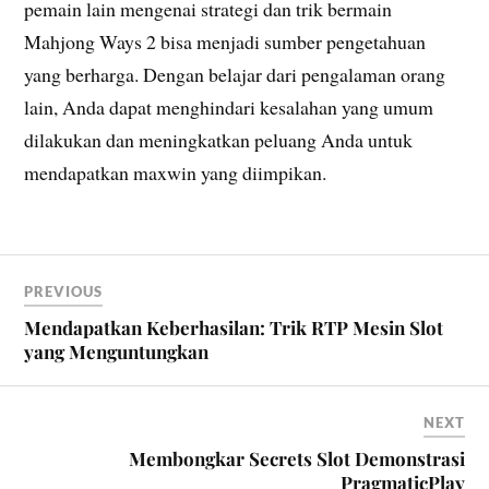
pemain lain mengenai strategi dan trik bermain
Mahjong Ways 2 bisa menjadi sumber pengetahuan
yang berharga. Dengan belajar dari pengalaman orang
lain, Anda dapat menghindari kesalahan yang umum
dilakukan dan meningkatkan peluang Anda untuk
mendapatkan maxwin yang diimpikan.
PREVIOUS
Mendapatkan Keberhasilan: Trik RTP Mesin Slot
yang Menguntungkan
NEXT
Membongkar Secrets Slot Demonstrasi
PragmaticPlay