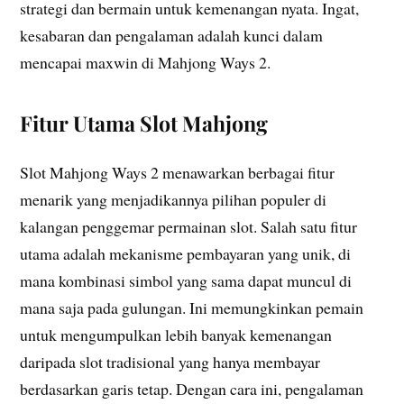
strategi dan bermain untuk kemenangan nyata. Ingat,
kesabaran dan pengalaman adalah kunci dalam
mencapai maxwin di Mahjong Ways 2.
Fitur Utama Slot Mahjong
Slot Mahjong Ways 2 menawarkan berbagai fitur
menarik yang menjadikannya pilihan populer di
kalangan penggemar permainan slot. Salah satu fitur
utama adalah mekanisme pembayaran yang unik, di
mana kombinasi simbol yang sama dapat muncul di
mana saja pada gulungan. Ini memungkinkan pemain
untuk mengumpulkan lebih banyak kemenangan
daripada slot tradisional yang hanya membayar
berdasarkan garis tetap. Dengan cara ini, pengalaman