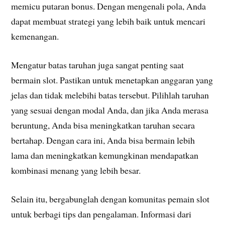
memicu putaran bonus. Dengan mengenali pola, Anda
dapat membuat strategi yang lebih baik untuk mencari
kemenangan.
Mengatur batas taruhan juga sangat penting saat
bermain slot. Pastikan untuk menetapkan anggaran yang
jelas dan tidak melebihi batas tersebut. Pilihlah taruhan
yang sesuai dengan modal Anda, dan jika Anda merasa
beruntung, Anda bisa meningkatkan taruhan secara
bertahap. Dengan cara ini, Anda bisa bermain lebih
lama dan meningkatkan kemungkinan mendapatkan
kombinasi menang yang lebih besar.
Selain itu, bergabunglah dengan komunitas pemain slot
untuk berbagi tips dan pengalaman. Informasi dari