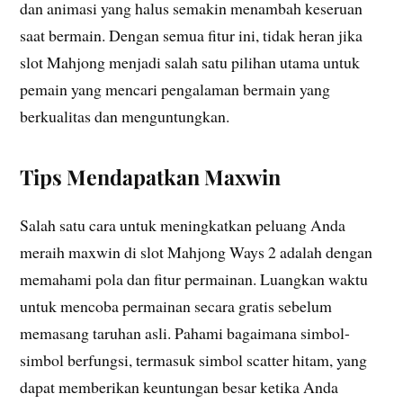
dan animasi yang halus semakin menambah keseruan
saat bermain. Dengan semua fitur ini, tidak heran jika
slot Mahjong menjadi salah satu pilihan utama untuk
pemain yang mencari pengalaman bermain yang
berkualitas dan menguntungkan.
Tips Mendapatkan Maxwin
Salah satu cara untuk meningkatkan peluang Anda
meraih maxwin di slot Mahjong Ways 2 adalah dengan
memahami pola dan fitur permainan. Luangkan waktu
untuk mencoba permainan secara gratis sebelum
memasang taruhan asli. Pahami bagaimana simbol-
simbol berfungsi, termasuk simbol scatter hitam, yang
dapat memberikan keuntungan besar ketika Anda