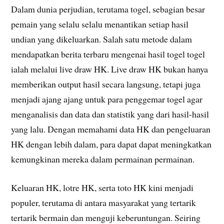
Dalam dunia perjudian, terutama togel, sebagian besar
pemain yang selalu selalu menantikan setiap hasil
undian yang dikeluarkan. Salah satu metode dalam
mendapatkan berita terbaru mengenai hasil togel togel
ialah melalui live draw HK. Live draw HK bukan hanya
memberikan output hasil secara langsung, tetapi juga
menjadi ajang ajang untuk para penggemar togel agar
menganalisis dan data dan statistik yang dari hasil-hasil
yang lalu. Dengan memahami data HK dan pengeluaran
HK dengan lebih dalam, para dapat dapat meningkatkan
kemungkinan mereka dalam permainan permainan.
Keluaran HK, lotre HK, serta toto HK kini menjadi
populer, terutama di antara masyarakat yang tertarik
tertarik bermain dan menguji keberuntungan. Seiring