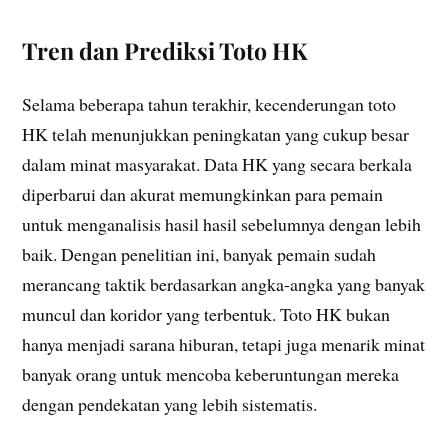
Tren dan Prediksi Toto HK
Selama beberapa tahun terakhir, kecenderungan toto
HK telah menunjukkan peningkatan yang cukup besar
dalam minat masyarakat. Data HK yang secara berkala
diperbarui dan akurat memungkinkan para pemain
untuk menganalisis hasil hasil sebelumnya dengan lebih
baik. Dengan penelitian ini, banyak pemain sudah
merancang taktik berdasarkan angka-angka yang banyak
muncul dan koridor yang terbentuk. Toto HK bukan
hanya menjadi sarana hiburan, tetapi juga menarik minat
banyak orang untuk mencoba keberuntungan mereka
dengan pendekatan yang lebih sistematis.