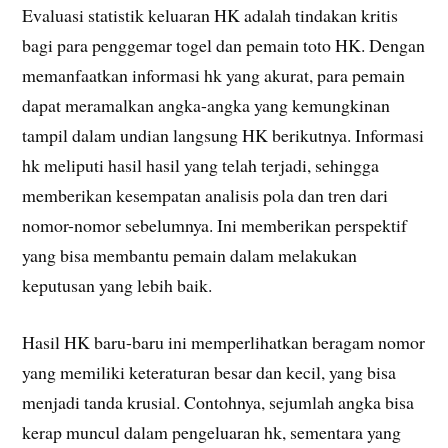
Evaluasi statistik keluaran HK adalah tindakan kritis
bagi para penggemar togel dan pemain toto HK. Dengan
memanfaatkan informasi hk yang akurat, para pemain
dapat meramalkan angka-angka yang kemungkinan
tampil dalam undian langsung HK berikutnya. Informasi
hk meliputi hasil hasil yang telah terjadi, sehingga
memberikan kesempatan analisis pola dan tren dari
nomor-nomor sebelumnya. Ini memberikan perspektif
yang bisa membantu pemain dalam melakukan
keputusan yang lebih baik.
Hasil HK baru-baru ini memperlihatkan beragam nomor
yang memiliki keteraturan besar dan kecil, yang bisa
menjadi tanda krusial. Contohnya, sejumlah angka bisa
kerap muncul dalam pengeluaran hk, sementara yang