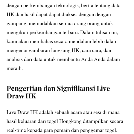
dengan perkembangan teknologis, berita tentang data
HK dan hasil dapat dapat diakses dengan dengan
gampang, memudahkan semua orang orang untuk
mengikuti perkembangan terbaru. Dalam tulisan ini,
kami akan membahas secara mendalam lebih dalam
mengenai gambaran langsung HK, cara cara, dan
analisis dari data untuk membantu Anda Anda dalam
meraih.
Pengertian dan Signifikansi Live
Draw HK
Live Draw HK adalah sebuah acara atau sesi di mana
hasil keluaran dari togel Hongkong ditampilkan secara
real-time kepada para pemain dan penggemar togel.