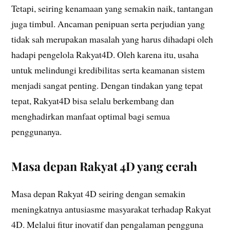
Tetapi, seiring kenamaan yang semakin naik, tantangan
juga timbul. Ancaman penipuan serta perjudian yang
tidak sah merupakan masalah yang harus dihadapi oleh
hadapi pengelola Rakyat4D. Oleh karena itu, usaha
untuk melindungi kredibilitas serta keamanan sistem
menjadi sangat penting. Dengan tindakan yang tepat
tepat, Rakyat4D bisa selalu berkembang dan
menghadirkan manfaat optimal bagi semua
penggunanya.
Masa depan Rakyat 4D yang cerah
Masa depan Rakyat 4D seiring dengan semakin
meningkatnya antusiasme masyarakat terhadap Rakyat
4D. Melalui fitur inovatif dan pengalaman pengguna