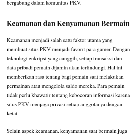
bergabung dalam komunitas PKV.
Keamanan dan Kenyamanan Bermain
Keamanan menjadi salah satu faktor utama yang
membuat situs PKV menjadi favorit para gamer. Dengan
teknologi enkripsi yang canggih, setiap transaksi dan
data pribadi pemain dijamin akan terlindungi. Hal ini
memberikan rasa tenang bagi pemain saat melakukan
permainan atau mengelola saldo mereka. Para pemain
tidak perlu khawatir tentang kebocoran informasi karena
situs PKV menjaga privasi setiap anggotanya dengan
ketat.
Selain aspek keamanan, kenyamanan saat bermain juga