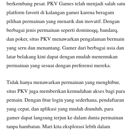
berkembang pesat. PKV Games telah menjadi salah satu
platform favorit di kalangan gamer karena beragam
pilihan permainan yang menarik dan inovatif. Dengan
berbagai jenis permainan seperti dominoqq, bandarq,
dan poker, situs PKV menawarkan pengalaman bermain
yang seru dan menantang. Gamer dari berbagai usia dan
latar belakang kini dapat dengan mudah menemukan
permainan yang sesuai dengan preferensi mereka.
Tidak hanya menawarkan permainan yang menghibur,
situs PKV juga memberikan kemudahan akses bagi para
pemain. Dengan fitur login yang sederhana, pendaftaran
yang cepat, dan aplikasi yang mudah diunduh, para
gamer dapat langsung terjun ke dalam dunia permainan
tanpa hambatan. Mari kita eksplorasi lebih dalam