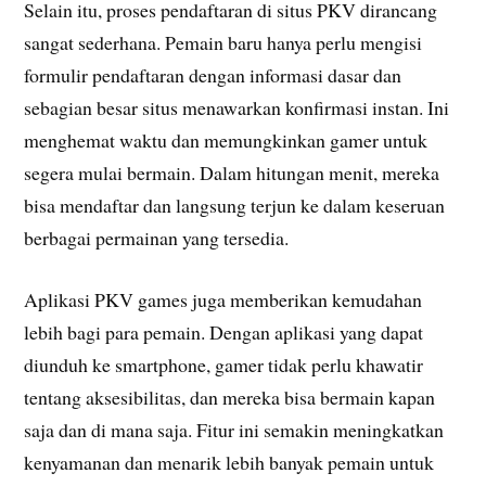
Selain itu, proses pendaftaran di situs PKV dirancang
sangat sederhana. Pemain baru hanya perlu mengisi
formulir pendaftaran dengan informasi dasar dan
sebagian besar situs menawarkan konfirmasi instan. Ini
menghemat waktu dan memungkinkan gamer untuk
segera mulai bermain. Dalam hitungan menit, mereka
bisa mendaftar dan langsung terjun ke dalam keseruan
berbagai permainan yang tersedia.
Aplikasi PKV games juga memberikan kemudahan
lebih bagi para pemain. Dengan aplikasi yang dapat
diunduh ke smartphone, gamer tidak perlu khawatir
tentang aksesibilitas, dan mereka bisa bermain kapan
saja dan di mana saja. Fitur ini semakin meningkatkan
kenyamanan dan menarik lebih banyak pemain untuk