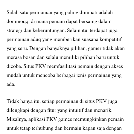
Salah satu permainan yang paling diminati adalah
dominoqq, di mana pemain dapat bersaing dalam
strategi dan keberuntungan. Selain itu, terdapat juga
permainan aduq yang memberikan suasana kompetitif
yang seru. Dengan banyaknya pilihan, gamer tidak akan
merasa bosan dan selalu memiliki pilihan baru untuk
dicoba. Situs PKV memfasilitasi pemain dengan akses
mudah untuk mencoba berbagai jenis permainan yang
ada.
Tidak hanya itu, setiap permainan di situs PKV juga
dilengkapi dengan fitur yang intuitif dan menarik.
Misalnya, aplikasi PKV games memungkinkan pemain
untuk tetap terhubung dan bermain kapan saja dengan