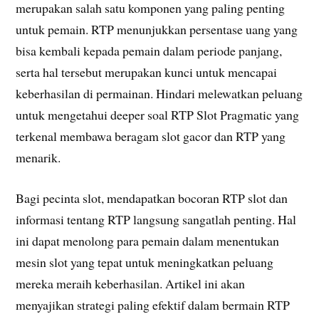
merupakan salah satu komponen yang paling penting
untuk pemain. RTP menunjukkan persentase uang yang
bisa kembali kepada pemain dalam periode panjang,
serta hal tersebut merupakan kunci untuk mencapai
keberhasilan di permainan. Hindari melewatkan peluang
untuk mengetahui deeper soal RTP Slot Pragmatic yang
terkenal membawa beragam slot gacor dan RTP yang
menarik.
Bagi pecinta slot, mendapatkan bocoran RTP slot dan
informasi tentang RTP langsung sangatlah penting. Hal
ini dapat menolong para pemain dalam menentukan
mesin slot yang tepat untuk meningkatkan peluang
mereka meraih keberhasilan. Artikel ini akan
menyajikan strategi paling efektif dalam bermain RTP