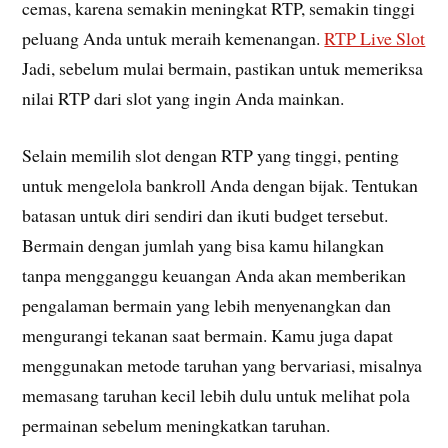
cemas, karena semakin meningkat RTP, semakin tinggi
peluang Anda untuk meraih kemenangan.
RTP Live Slot
Jadi, sebelum mulai bermain, pastikan untuk memeriksa
nilai RTP dari slot yang ingin Anda mainkan.
Selain memilih slot dengan RTP yang tinggi, penting
untuk mengelola bankroll Anda dengan bijak. Tentukan
batasan untuk diri sendiri dan ikuti budget tersebut.
Bermain dengan jumlah yang bisa kamu hilangkan
tanpa mengganggu keuangan Anda akan memberikan
pengalaman bermain yang lebih menyenangkan dan
mengurangi tekanan saat bermain. Kamu juga dapat
menggunakan metode taruhan yang bervariasi, misalnya
memasang taruhan kecil lebih dulu untuk melihat pola
permainan sebelum meningkatkan taruhan.