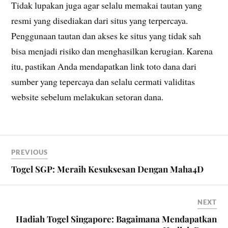
Tidak lupakan juga agar selalu memakai tautan yang
resmi yang disediakan dari situs yang terpercaya.
Penggunaan tautan dan akses ke situs yang tidak sah
bisa menjadi risiko dan menghasilkan kerugian. Karena
itu, pastikan Anda mendapatkan link toto dana dari
sumber yang tepercaya dan selalu cermati validitas
website sebelum melakukan setoran dana.
PREVIOUS
Togel SGP: Meraih Kesuksesan Dengan Maha4D
NEXT
Hadiah Togel Singapore: Bagaimana Mendapatkan