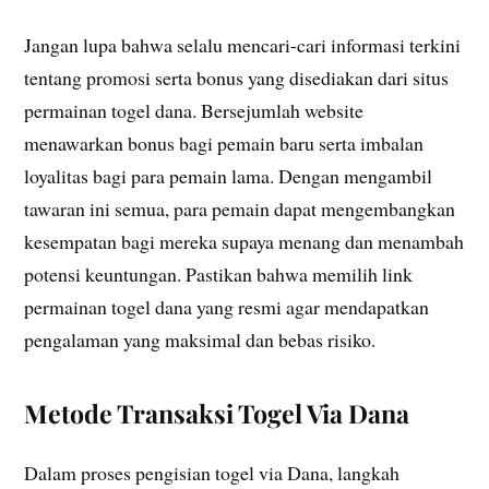
Jangan lupa bahwa selalu mencari-cari informasi terkini
tentang promosi serta bonus yang disediakan dari situs
permainan togel dana. Bersejumlah website
menawarkan bonus bagi pemain baru serta imbalan
loyalitas bagi para pemain lama. Dengan mengambil
tawaran ini semua, para pemain dapat mengembangkan
kesempatan bagi mereka supaya menang dan menambah
potensi keuntungan. Pastikan bahwa memilih link
permainan togel dana yang resmi agar mendapatkan
pengalaman yang maksimal dan bebas risiko.
Metode Transaksi Togel Via Dana
Dalam proses pengisian togel via Dana, langkah