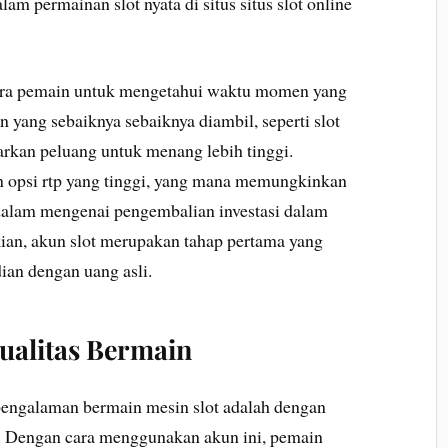
am permainan slot nyata di situs situs slot online
 para pemain untuk mengetahui waktu momen yang
an yang sebaiknya sebaiknya diambil, seperti slot
kan peluang untuk menang lebih tinggi.
n opsi rtp yang tinggi, yang mana memungkinkan
alam mengenai pengembalian investasi dalam
ian, akun slot merupakan tahap pertama yang
ian dengan uang asli.
ualitas Bermain
engalaman bermain mesin slot adalah dengan
 Dengan cara menggunakan akun ini, pemain