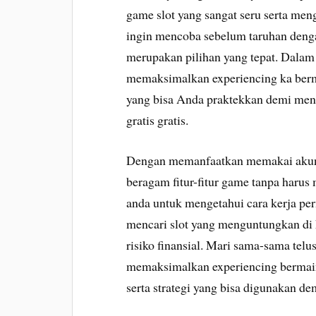
game slot yang sangat seru serta me
ingin mencoba sebelum taruhan denga
merupakan pilihan yang tepat. Dalam a
memaksimalkan experiencing ka berma
yang bisa Anda praktekkan demi men
gratis gratis.
Dengan memanfaatkan memakai akun 
beragam fitur-fitur game tanpa haru
anda untuk mengetahui cara kerja per
mencari slot yang menguntungkan di h
risiko finansial. Mari sama-sama tel
memaksimalkan experiencing bermain 
serta strategi yang bisa digunakan