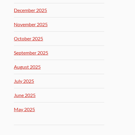
December 2025
November 2025
October 2025
September 2025
August 2025
July 2025
June 2025
May 2025