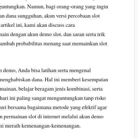
nguntungkan. Namun, bagi orang-orang yang ingin
n dana sungguhan, akun versi percobaan slot
rtikel ini, kami akan discuss cara
in dengan akun demo slot, dan saran serta trik
ambah probabilitas menang saat memainkan slot
demo, Anda bisa latihan serta mengenal
s menghabiskan dana. Hal ini memberi kesempatan
mainan, belajar beragam jenis kombinasi, serta
ari ini paling sangat menguntungkan tanp risko
usuri bersama bagaimana metode yang efektif agar
permainan slot di internet melalui akun demo
 demi meraih kemenangan-kemenangan.