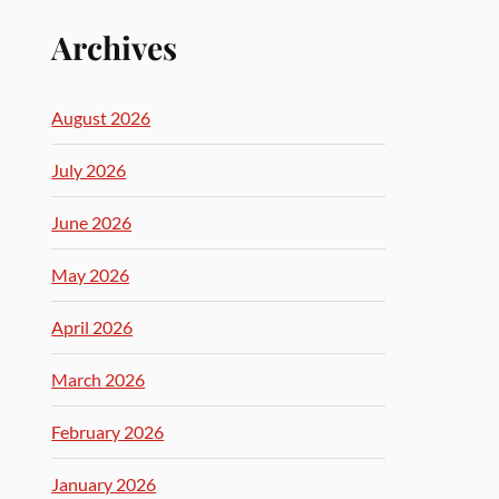
Archives
August 2026
July 2026
June 2026
May 2026
April 2026
March 2026
February 2026
January 2026