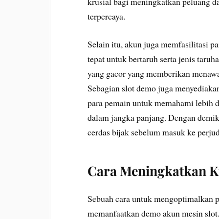
krusial bagi meningkatkan peluang dal
terpercaya.
Selain itu, akun juga memfasilitasi
tepat untuk bertaruh serta jenis taruh
yang gacor yang memberikan menawar
Sebagian slot demo juga menyediaka
para pemain untuk memahami lebih d
dalam jangka panjang. Dengan demik
cerdas bijak sebelum masuk ke perjud
Cara Meningkatkan K
Sebuah cara untuk mengoptimalkan p
memanfaatkan demo akun mesin slot.