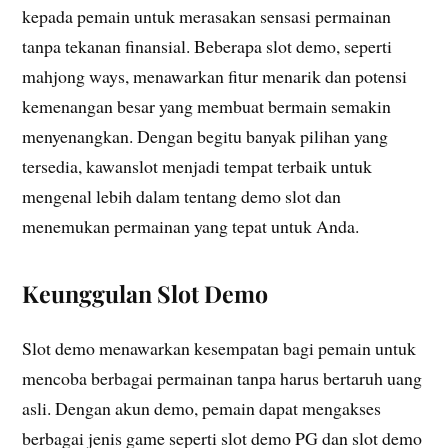
kepada pemain untuk merasakan sensasi permainan
tanpa tekanan finansial. Beberapa slot demo, seperti
mahjong ways, menawarkan fitur menarik dan potensi
kemenangan besar yang membuat bermain semakin
menyenangkan. Dengan begitu banyak pilihan yang
tersedia, kawanslot menjadi tempat terbaik untuk
mengenal lebih dalam tentang demo slot dan
menemukan permainan yang tepat untuk Anda.
Keunggulan Slot Demo
Slot demo menawarkan kesempatan bagi pemain untuk
mencoba berbagai permainan tanpa harus bertaruh uang
asli. Dengan akun demo, pemain dapat mengakses
berbagai jenis game seperti slot demo PG dan slot demo