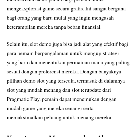
mengeksplorasi game secara gratis. Ini sangat berguna
bagi orang yang baru mulai yang ingin mengasah
keterampilan mereka tanpa beban finansial.
Selain itu, slot demo juga bisa jadi alat yang efektif bagi
para pemain berpengalaman untuk menguji strategi
yang baru dan menentukan permainan mana yang paling
sesuai dengan preferensi mereka. Dengan banyaknya
pilihan demo slot yang tersedia, termasuk di dalamnya
slot yang mudah menang dan slot terupdate dari
Pragmatic Play, pemain dapat menemukan dengan
mudah game yang mereka senangi serta
memaksimalkan peluang untuk menang mereka.