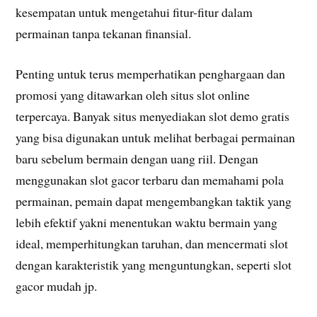
kesempatan untuk mengetahui fitur-fitur dalam
permainan tanpa tekanan finansial.
Penting untuk terus memperhatikan penghargaan dan
promosi yang ditawarkan oleh situs slot online
terpercaya. Banyak situs menyediakan slot demo gratis
yang bisa digunakan untuk melihat berbagai permainan
baru sebelum bermain dengan uang riil. Dengan
menggunakan slot gacor terbaru dan memahami pola
permainan, pemain dapat mengembangkan taktik yang
lebih efektif yakni menentukan waktu bermain yang
ideal, memperhitungkan taruhan, dan mencermati slot
dengan karakteristik yang menguntungkan, seperti slot
gacor mudah jp.