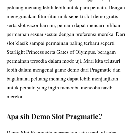
peluang menang lebih lebih untuk para pemain. Dengan
menggunakan fitur-fitur unik seperti slot demo gratis
serta slot gacor hari ini, pemain dapat mencari pilihan
permainan sesuai sesuai dengan preferensi mereka. Dari
slot klasik sampai permainan paling terbaru seperti
Starlight Princess serta Gates of Olympus, beragam
permainan tersedia dalam mode uji. Mari kita telusuri
lebih dalam mengenai game demo dari Pragmatic dan
bagaimana peluang menang dapat lebih menjanjikan
untuk pemain yang ingin mencoba mencoba nasib
mereka.
Apa sih Demo Slot Pragmatic?
Demo Slot Pragmatic merupakan satu versi uji coba