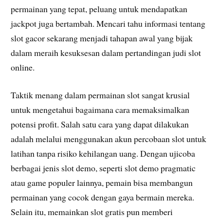
permainan yang tepat, peluang untuk mendapatkan
jackpot juga bertambah. Mencari tahu informasi tentang
slot gacor sekarang menjadi tahapan awal yang bijak
dalam meraih kesuksesan dalam pertandingan judi slot
online.
Taktik menang dalam permainan slot sangat krusial
untuk mengetahui bagaimana cara memaksimalkan
potensi profit. Salah satu cara yang dapat dilakukan
adalah melalui menggunakan akun percobaan slot untuk
latihan tanpa risiko kehilangan uang. Dengan ujicoba
berbagai jenis slot demo, seperti slot demo pragmatic
atau game populer lainnya, pemain bisa membangun
permainan yang cocok dengan gaya bermain mereka.
Selain itu, memainkan slot gratis pun memberi