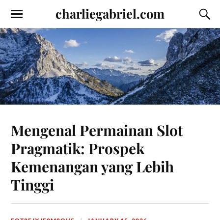
charliegabriel.com
Mengenal Permainan Slot
Pragmatik: Prospek
Kemenangan yang Lebih
Tinggi