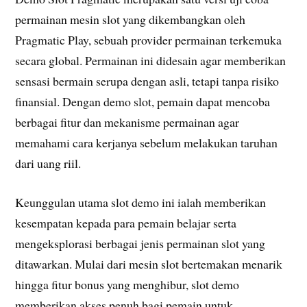
permainan mesin slot yang dikembangkan oleh
Pragmatic Play, sebuah provider permainan terkemuka
secara global. Permainan ini didesain agar memberikan
sensasi bermain serupa dengan asli, tetapi tanpa risiko
finansial. Dengan demo slot, pemain dapat mencoba
berbagai fitur dan mekanisme permainan agar
memahami cara kerjanya sebelum melakukan taruhan
dari uang riil.
Keunggulan utama slot demo ini ialah memberikan
kesempatan kepada para pemain belajar serta
mengeksplorasi berbagai jenis permainan slot yang
ditawarkan. Mulai dari mesin slot bertemakan menarik
hingga fitur bonus yang menghibur, slot demo
memberikan akses penuh bagi pemain untuk