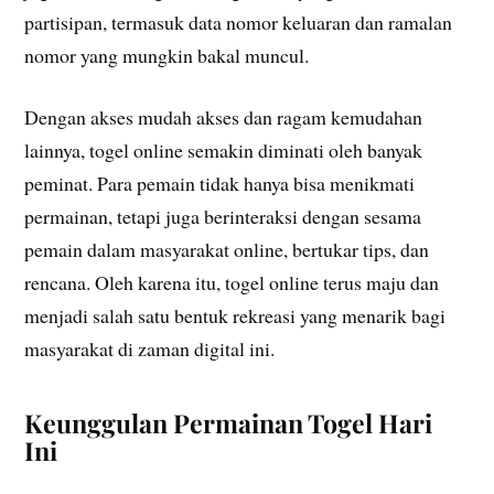
partisipan, termasuk data nomor keluaran dan ramalan
nomor yang mungkin bakal muncul.
Dengan akses mudah akses dan ragam kemudahan
lainnya, togel online semakin diminati oleh banyak
peminat. Para pemain tidak hanya bisa menikmati
permainan, tetapi juga berinteraksi dengan sesama
pemain dalam masyarakat online, bertukar tips, dan
rencana. Oleh karena itu, togel online terus maju dan
menjadi salah satu bentuk rekreasi yang menarik bagi
masyarakat di zaman digital ini.
Keunggulan Permainan Togel Hari
Ini