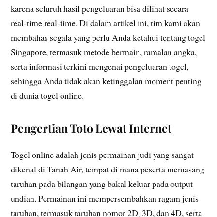
karena seluruh hasil pengeluaran bisa dilihat secara
real-time real-time. Di dalam artikel ini, tim kami akan
membahas segala yang perlu Anda ketahui tentang togel
Singapore, termasuk metode bermain, ramalan angka,
serta informasi terkini mengenai pengeluaran togel,
sehingga Anda tidak akan ketinggalan moment penting
di dunia togel online.
Pengertian Toto Lewat Internet
Togel online adalah jenis permainan judi yang sangat
dikenal di Tanah Air, tempat di mana peserta memasang
taruhan pada bilangan yang bakal keluar pada output
undian. Permainan ini mempersembahkan ragam jenis
taruhan, termasuk taruhan nomor 2D, 3D, dan 4D, serta