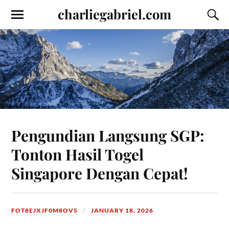
charliegabriel.com
Pengundian Langsung SGP:
Tonton Hasil Togel
Singapore Dengan Cepat!
FOT8EJXJF0M8OV5
JANUARY 18, 2026