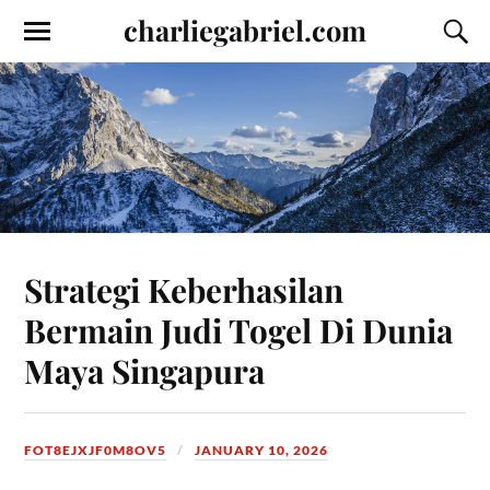
charliegabriel.com
Strategi Keberhasilan
Bermain Judi Togel Di Dunia
Maya Singapura
FOT8EJXJF0M8OV5
JANUARY 10, 2026