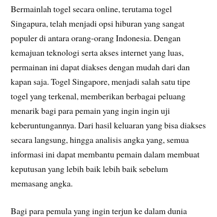
Bermainlah togel secara online, terutama togel
Singapura, telah menjadi opsi hiburan yang sangat
populer di antara orang-orang Indonesia. Dengan
kemajuan teknologi serta akses internet yang luas,
permainan ini dapat diakses dengan mudah dari dan
kapan saja. Togel Singapore, menjadi salah satu tipe
togel yang terkenal, memberikan berbagai peluang
menarik bagi para pemain yang ingin ingin uji
keberuntungannya. Dari hasil keluaran yang bisa diakses
secara langsung, hingga analisis angka yang, semua
informasi ini dapat membantu pemain dalam membuat
keputusan yang lebih baik lebih baik sebelum
memasang angka.
Bagi para pemula yang ingin terjun ke dalam dunia