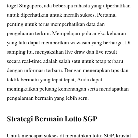
togel Singapore, ada beberapa rahasia yang diperhatikan
untuk diperhatikan untuk meraih sukses. Pertama,
penting untuk terus memperhatikan data dan
pengeluaran terkini. Mempelajari pola angka keluaran
yang lalu dapat memberikan wawasan yang berharga. Di
samping itu, menyaksikan live draw dan live result
secara real-time adalah salah satu untuk tetap terbaru
dengan informasi terbaru. Dengan menerapkan tips dan
taktik bermain yang tepat tepat, Anda dapat
meningkatkan peluang kemenangan serta mendapatkan
pengalaman bermain yang lebih seru.
Strategi Bermain Lotto SGP
Untuk mencapai sukses di memainkan lotto SGP, krusial