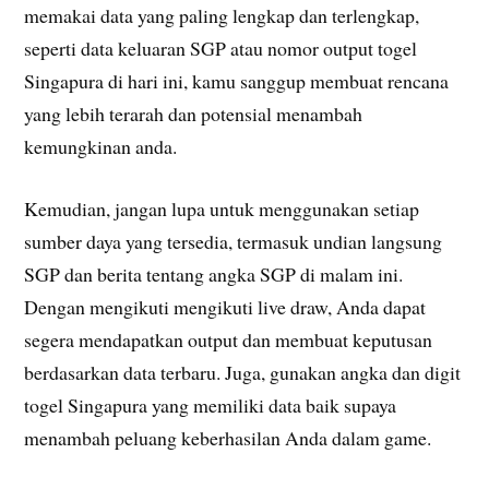
memakai data yang paling lengkap dan terlengkap,
seperti data keluaran SGP atau nomor output togel
Singapura di hari ini, kamu sanggup membuat rencana
yang lebih terarah dan potensial menambah
kemungkinan anda.
Kemudian, jangan lupa untuk menggunakan setiap
sumber daya yang tersedia, termasuk undian langsung
SGP dan berita tentang angka SGP di malam ini.
Dengan mengikuti mengikuti live draw, Anda dapat
segera mendapatkan output dan membuat keputusan
berdasarkan data terbaru. Juga, gunakan angka dan digit
togel Singapura yang memiliki data baik supaya
menambah peluang keberhasilan Anda dalam game.