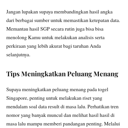
Jangan lupakan supaya membandingkan hasil angka
dari berbagai sumber untuk memastikan ketepatan data.
Memantau hasil SGP secara rutin juga bisa bisa
menolong Kamu untuk melakukan analisis serta
perkiraan yang lebih akurat bagi taruhan Anda
selanjutnya.
Tips Meningkatkan Peluang Menang
Supaya meningkatkan peluang menang pada togel
Singapore, penting untuk melakukan riset yang
mendalam soal data result di masa lalu. Perhatikan tren
nomor yang banyak muncul dan melihat hasil hasil di
masa lalu mampu memberi pandangan penting. Melalui