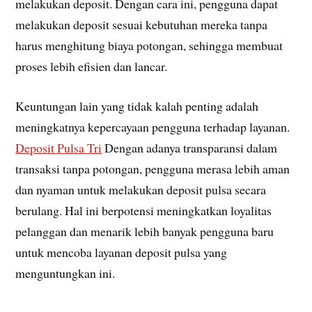
melakukan deposit. Dengan cara ini, pengguna dapat
melakukan deposit sesuai kebutuhan mereka tanpa
harus menghitung biaya potongan, sehingga membuat
proses lebih efisien dan lancar.
Keuntungan lain yang tidak kalah penting adalah
meningkatnya kepercayaan pengguna terhadap layanan.
Deposit Pulsa Tri
Dengan adanya transparansi dalam
transaksi tanpa potongan, pengguna merasa lebih aman
dan nyaman untuk melakukan deposit pulsa secara
berulang. Hal ini berpotensi meningkatkan loyalitas
pelanggan dan menarik lebih banyak pengguna baru
untuk mencoba layanan deposit pulsa yang
menguntungkan ini.