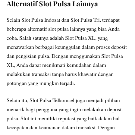
Alternatif Slot Pulsa Lainnya
Selain Slot Pulsa Indosat dan Slot Pulsa Tri, terdapat
beberapa alternatif slot pulsa lainnya yang bisa Anda
coba. Salah satunya adalah Slot Pulsa XL, yang
menawarkan berbagai keunggulan dalam proses deposit
dan pengisian pulsa. Dengan menggunakan Slot Pulsa
XL, Anda dapat menikmati kemudahan dalam
melakukan transaksi tanpa harus khawatir dengan
potongan yang mungkin terjadi.
Selain itu, Slot Pulsa Telkomsel juga menjadi pilihan
menarik bagi pengguna yang ingin melakukan deposit
pulsa. Slot ini memiliki reputasi yang baik dalam hal
kecepatan dan keamanan dalam transaksi. Dengan