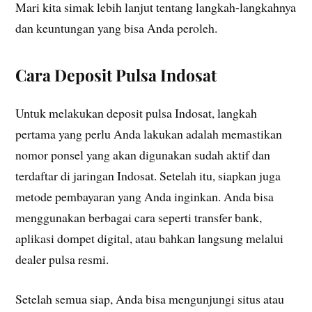
Mari kita simak lebih lanjut tentang langkah-langkahnya
dan keuntungan yang bisa Anda peroleh.
Cara Deposit Pulsa Indosat
Untuk melakukan deposit pulsa Indosat, langkah
pertama yang perlu Anda lakukan adalah memastikan
nomor ponsel yang akan digunakan sudah aktif dan
terdaftar di jaringan Indosat. Setelah itu, siapkan juga
metode pembayaran yang Anda inginkan. Anda bisa
menggunakan berbagai cara seperti transfer bank,
aplikasi dompet digital, atau bahkan langsung melalui
dealer pulsa resmi.
Setelah semua siap, Anda bisa mengunjungi situs atau