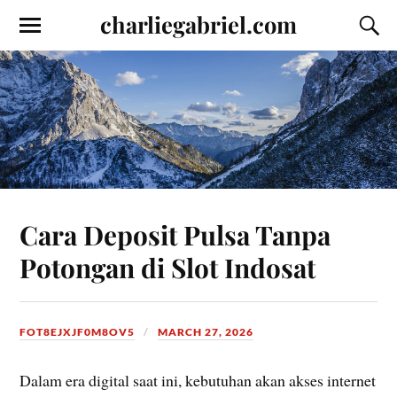
charliegabriel.com
Cara Deposit Pulsa Tanpa
Potongan di Slot Indosat
FOT8EJXJF0M8OV5
MARCH 27, 2026
Dalam era digital saat ini, kebutuhan akan akses internet