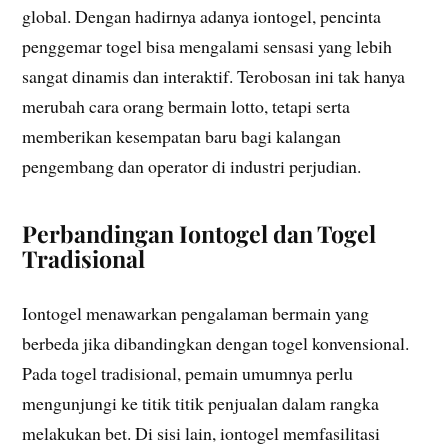
global. Dengan hadirnya adanya iontogel, pencinta
penggemar togel bisa mengalami sensasi yang lebih
sangat dinamis dan interaktif. Terobosan ini tak hanya
merubah cara orang bermain lotto, tetapi serta
memberikan kesempatan baru bagi kalangan
pengembang dan operator di industri perjudian.
Perbandingan Iontogel dan Togel
Tradisional
Iontogel menawarkan pengalaman bermain yang
berbeda jika dibandingkan dengan togel konvensional.
Pada togel tradisional, pemain umumnya perlu
mengunjungi ke titik titik penjualan dalam rangka
melakukan bet. Di sisi lain, iontogel memfasilitasi