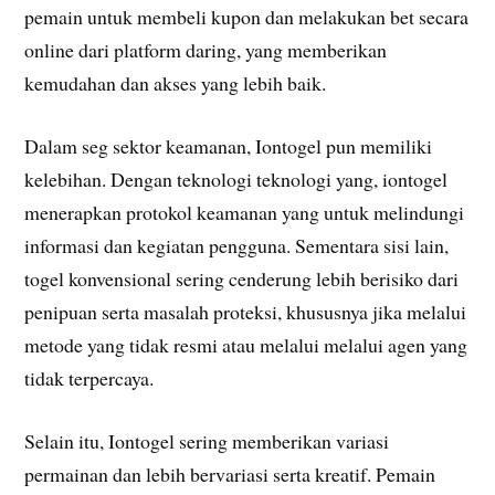
pemain untuk membeli kupon dan melakukan bet secara
online dari platform daring, yang memberikan
kemudahan dan akses yang lebih baik.
Dalam seg sektor keamanan, Iontogel pun memiliki
kelebihan. Dengan teknologi teknologi yang, iontogel
menerapkan protokol keamanan yang untuk melindungi
informasi dan kegiatan pengguna. Sementara sisi lain,
togel konvensional sering cenderung lebih berisiko dari
penipuan serta masalah proteksi, khususnya jika melalui
metode yang tidak resmi atau melalui melalui agen yang
tidak terpercaya.
Selain itu, Iontogel sering memberikan variasi
permainan dan lebih bervariasi serta kreatif. Pemain