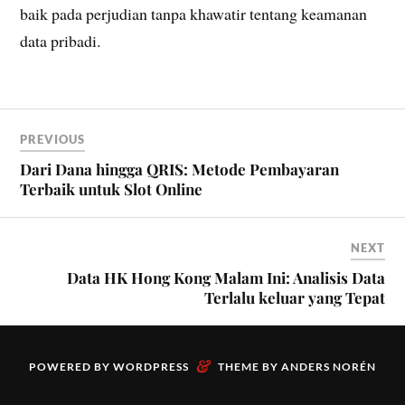
baik pada perjudian tanpa khawatir tentang keamanan
data pribadi.
PREVIOUS
Dari Dana hingga QRIS: Metode Pembayaran
Terbaik untuk Slot Online
NEXT
Data HK Hong Kong Malam Ini: Analisis Data
Terlalu keluar yang Tepat
&
POWERED BY
WORDPRESS
THEME BY
ANDERS NORÉN