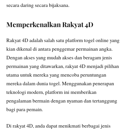
secara daring secara bijaksana.
Memperkenalkan Rakyat 4D
Rakyat 4D adalah salah satu platform togel online yang
kian dikenal di antara penggemar permainan angka.
Dengan akses yang mudah akses dan beragam jenis
permainan yang ditawarkan, rakyat 4D menjadi pilihan
utama untuk mereka yang mencoba peruntungan
mereka dalam dunia togel. Menggunakan penerapan
teknologi modern, platform ini memberikan
pengalaman bermain dengan nyaman dan tertanggung
bagi para pemain.
Di rakyat 4D, anda dapat menikmati berbagai jenis