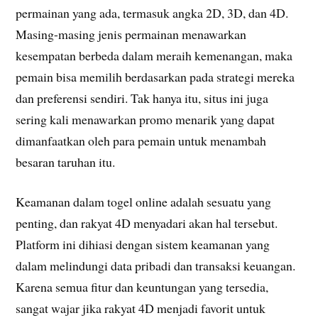
permainan yang ada, termasuk angka 2D, 3D, dan 4D.
Masing-masing jenis permainan menawarkan
kesempatan berbeda dalam meraih kemenangan, maka
pemain bisa memilih berdasarkan pada strategi mereka
dan preferensi sendiri. Tak hanya itu, situs ini juga
sering kali menawarkan promo menarik yang dapat
dimanfaatkan oleh para pemain untuk menambah
besaran taruhan itu.
Keamanan dalam togel online adalah sesuatu yang
penting, dan rakyat 4D menyadari akan hal tersebut.
Platform ini dihiasi dengan sistem keamanan yang
dalam melindungi data pribadi dan transaksi keuangan.
Karena semua fitur dan keuntungan yang tersedia,
sangat wajar jika rakyat 4D menjadi favorit untuk