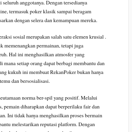
i seluruh anggotanya. Dengan tersedianya
ine, termasuk poker klasik sampai beragam
sarkan dengan selera dan kemampuan mereka.
raksi sosial merupakan salah satu elemen krusial .
uk memenangkan permainan, tetapi juga
uh. Hal ini menghasilkan atmosfer yang
i mana setiap orang dapat berbagi membantu dan
 yang kukuh ini membuat RekanPoker bukan hanya
temu dan bersosialisasi.
utamaan norma ber-spil yang positif. Melalui
s, pemain diharapkan dapat berperilaku fair dan
n. Ini tidak hanya menghasilkan proses bermain
mbantu melestarikan reputasi platform. Dengan