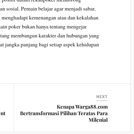
n sosial. Pemain belajar agar menjadi sabar,
n menghadapi kemenangan atau dan kekalahan
main poker bukan hanya tentang mengejar
entang membangun karakter dan hubungan yang
at jangka panjang bagi setiap aspek kehidupan
NEXT
Kenapa Warga88.com
nt
Bertransformasi Pilihan Teratas Para
Milenial