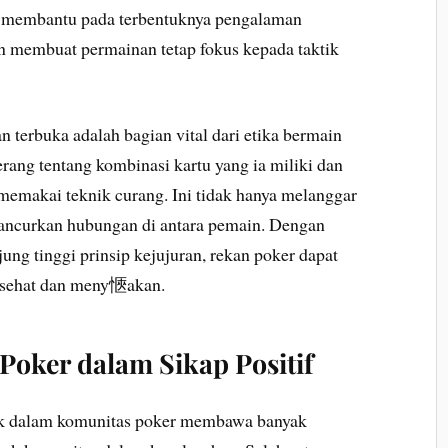
Ini membantu pada terbentuknya pengalaman
an membuat permainan tetap fokus kepada taktik
n terbuka adalah bagian vital dari etika bermain
erang tentang kombinasi kartu yang ia miliki dan
memakai teknik curang. Ini tidak hanya melanggar
ancurkan hubungan di antara pemain. Dengan
g tinggi prinsip kejujuran, rekan poker dapat
h sehat dan meny愜akan.
oker dalam Sikap Positif
ik dalam komunitas poker membawa banyak