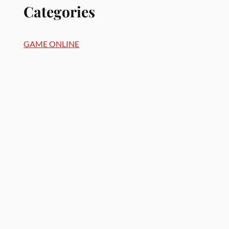
Categories
GAME ONLINE