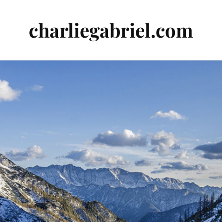
charliegabriel.com