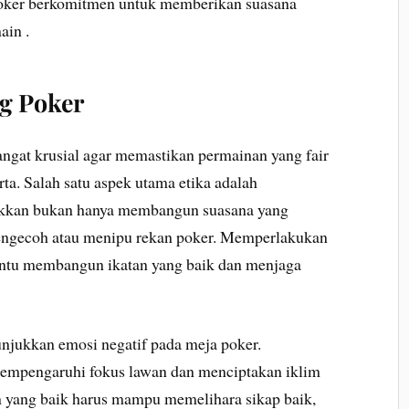
 Poker berkomitmen untuk memberikan suasana
ain .
ng Poker
angat krusial agar memastikan permainan yang fair
a. Salah satu aspek utama etika adalah
ukkan bukan hanya membangun suasana yang
mengecoh atau menipu rekan poker. Memperlakukan
ntu membangun ikatan yang baik dan menjaga
unjukkan emosi negatif pada meja poker.
mempengaruhi fokus lawan dan menciptakan iklim
 yang baik harus mampu memelihara sikap baik,