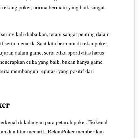
ti rekang poker, norma bermain yang baik sangat
ering kali diabaikan, tetapi sangat penting dalam
serta menarik. Saat kita bermain di rekanpoker,
ujuran dalam game, serta etika sportivitas harus
 menerapkan etika yang baik, bukan hanya game
ut serta membangun reputasi yang positif dari
ker
rkenal di kalangan para petaruh poker. Terkenal
an dan fitur menarik, RekanPoker memberikan