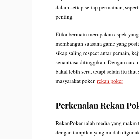
dalam setiap setiap permainan, seper
penting.
Etika bermain merupakan aspek yang s
membangun suasana game yang positif 
sikap saling respect antar pemain, kej
senantiasa ditinggikan. Dengan cara
bakal lebih seru, tetapi selain itu ik
masyarakat poker.
rekan poker
Perkenalan Rekan Po
RekanPoker ialah media yang makin te
dengan tampilan yang mudah digunak