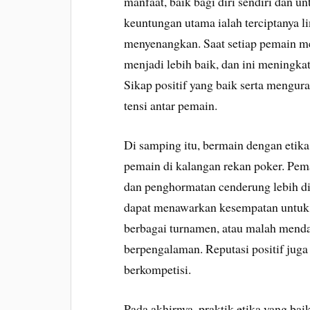
manfaat, baik bagi diri sendiri dan u
keuntungan utama ialah terciptanya 
menyenangkan. Saat setiap pemain me
menjadi lebih baik, dan ini meningk
Sikap positif yang baik serta mengur
tensi antar pemain.
Di samping itu, bermain dengan etika
pemain di kalangan rekan poker. Pema
dan penghormatan cenderung lebih di
dapat menawarkan kesempatan untuk 
berbagai turnamen, atau malah mendap
berpengalaman. Reputasi positif juga
berkompetisi.
Pada akhirnya, praktik etika yang ba