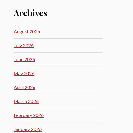
Archives
August 2026
July 2026
June 2026
May 2026
April 2026
March 2026
February 2026
January 2026