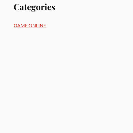
Categories
GAME ONLINE