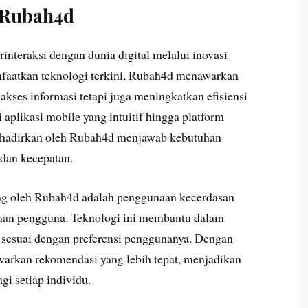
m Rubah4d
interaksi dengan dunia digital melalui inovasi
nfaatkan teknologi terkini, Rubah4d menawarkan
kses informasi tetapi juga meningkatkan efisiensi
 aplikasi mobile yang intuitif hingga platform
g dihadirkan oleh Rubah4d menjawab kebutuhan
dan kecepatan.
ung oleh Rubah4d adalah penggunaan kecerdasan
man pengguna. Teknologi ini membantu dalam
en sesuai dengan preferensi penggunanya. Dengan
arkan rekomendasi yang lebih tepat, menjadikan
gi setiap individu.