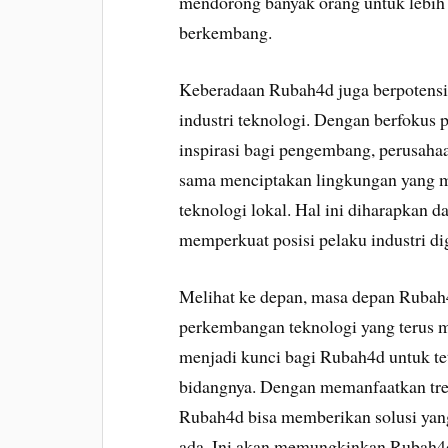
mendorong banyak orang untuk lebih t
berkembang.
Keberadaan Rubah4d juga berpotensi 
industri teknologi. Dengan berfokus
inspirasi bagi pengembang, perusahaa
sama menciptakan lingkungan yang
teknologi lokal. Hal ini diharapkan d
memperkuat posisi pelaku industri digi
Melihat ke depan, masa depan Rubah
perkembangan teknologi yang terus me
menjadi kunci bagi Rubah4d untuk t
bidangnya. Dengan memanfaatkan tren 
Rubah4d bisa memberikan solusi yang
ada. Ini akan memungkinkan Rubah4d