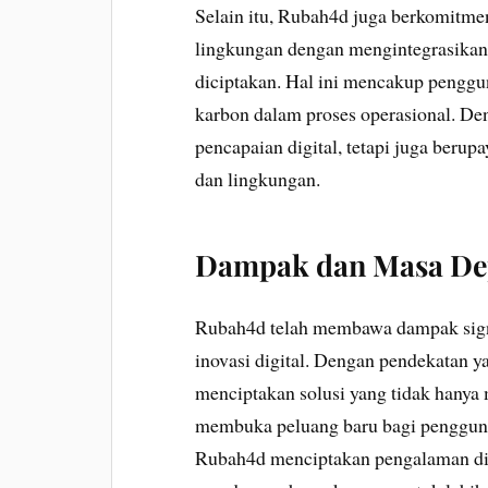
Selain itu, Rubah4d juga berkomitm
lingkungan dengan mengintegrasikan p
diciptakan. Hal ini mencakup penggu
karbon dalam proses operasional. Den
pencapaian digital, tetapi juga beru
dan lingkungan.
Dampak dan Masa De
Rubah4d telah membawa dampak sign
inovasi digital. Dengan pendekatan ya
menciptakan solusi yang tidak hanya 
membuka peluang baru bagi pengguna. M
Rubah4d menciptakan pengalaman digi