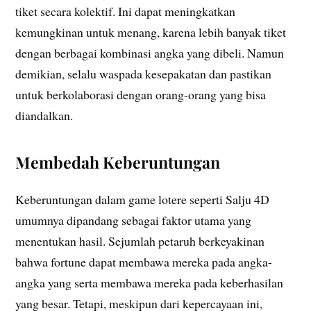
tiket secara kolektif. Ini dapat meningkatkan
kemungkinan untuk menang, karena lebih banyak tiket
dengan berbagai kombinasi angka yang dibeli. Namun
demikian, selalu waspada kesepakatan dan pastikan
untuk berkolaborasi dengan orang-orang yang bisa
diandalkan.
Membedah Keberuntungan
Keberuntungan dalam game lotere seperti Salju 4D
umumnya dipandang sebagai faktor utama yang
menentukan hasil. Sejumlah petaruh berkeyakinan
bahwa fortune dapat membawa mereka pada angka-
angka yang serta membawa mereka pada keberhasilan
yang besar. Tetapi, meskipun dari kepercayaan ini,