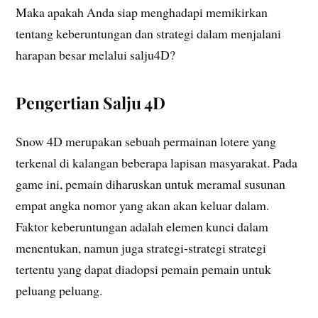
Maka apakah Anda siap menghadapi memikirkan
tentang keberuntungan dan strategi dalam menjalani
harapan besar melalui salju4D?
Pengertian Salju 4D
Snow 4D merupakan sebuah permainan lotere yang
terkenal di kalangan beberapa lapisan masyarakat. Pada
game ini, pemain diharuskan untuk meramal susunan
empat angka nomor yang akan akan keluar dalam.
Faktor keberuntungan adalah elemen kunci dalam
menentukan, namun juga strategi-strategi strategi
tertentu yang dapat diadopsi pemain pemain untuk
peluang peluang.