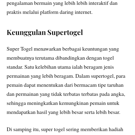
pengalaman bermain yang lebih lebih interaktif dan
praktis melalui platform daring internet.
Keunggulan Supertogel
Super Togel menawarkan berbagai keuntungan yang
membuatnya terutama dibandingkan dengan togel
standar. Satu kelebihan utama ialah beragam jenis
permainan yang lebih beragam. Dalam supertogel, para
pemain dapat menentukan dari bermacam tipe taruhan
dan permainan yang tidak terbatas terbatas pada angka,
sehingga meningkatkan kemungkinan pemain untuk
mendapatkan hasil yang lebih besar serta lebih besar.
Di samping itu, super togel sering memberikan hadiah