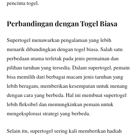
pencinta togel.
Perbandingan dengan Togel Biasa
Supertogel menawarkan pengalaman yang lebih
menarik dibandingkan dengan togel biasa. Salah satu
perbedaan utama terletak pada jenis permainan dan
pilihan taruhan yang tersedia. Dalam supertogel, pemain
bisa memilih dari berbagai macam jenis taruhan yang
lebih beragam, memberikan kesempatan untuk menang
dengan cara yang berbeda. Hal ini membuat supertogel
lebih fleksibel dan memungkinkan pemain untuk
mengeksplorasi strategi yang berbeda.
Selain itu, supertogel sering kali memberikan hadiah