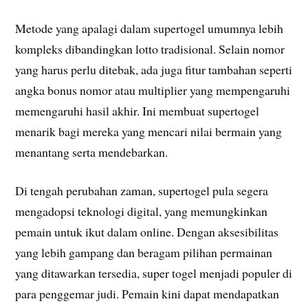
Metode yang apalagi dalam supertogel umumnya lebih
kompleks dibandingkan lotto tradisional. Selain nomor
yang harus perlu ditebak, ada juga fitur tambahan seperti
angka bonus nomor atau multiplier yang mempengaruhi
memengaruhi hasil akhir. Ini membuat supertogel
menarik bagi mereka yang mencari nilai bermain yang
menantang serta mendebarkan.
Di tengah perubahan zaman, supertogel pula segera
mengadopsi teknologi digital, yang memungkinkan
pemain untuk ikut dalam online. Dengan aksesibilitas
yang lebih gampang dan beragam pilihan permainan
yang ditawarkan tersedia, super togel menjadi populer di
para penggemar judi. Pemain kini dapat mendapatkan