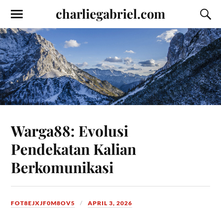
charliegabriel.com
Warga88: Evolusi
Pendekatan Kalian
Berkomunikasi
FOT8EJXJF0M8OV5
APRIL 3, 2026