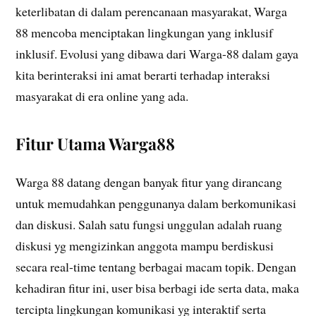
keterlibatan di dalam perencanaan masyarakat, Warga
88 mencoba menciptakan lingkungan yang inklusif
inklusif. Evolusi yang dibawa dari Warga-88 dalam gaya
kita berinteraksi ini amat berarti terhadap interaksi
masyarakat di era online yang ada.
Fitur Utama Warga88
Warga 88 datang dengan banyak fitur yang dirancang
untuk memudahkan penggunanya dalam berkomunikasi
dan diskusi. Salah satu fungsi unggulan adalah ruang
diskusi yg mengizinkan anggota mampu berdiskusi
secara real-time tentang berbagai macam topik. Dengan
kehadiran fitur ini, user bisa berbagi ide serta data, maka
tercipta lingkungan komunikasi yg interaktif serta