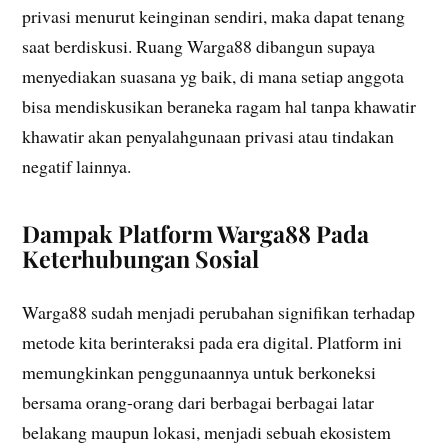
privasi menurut keinginan sendiri, maka dapat tenang
saat berdiskusi. Ruang Warga88 dibangun supaya
menyediakan suasana yg baik, di mana setiap anggota
bisa mendiskusikan beraneka ragam hal tanpa khawatir
khawatir akan penyalahgunaan privasi atau tindakan
negatif lainnya.
Dampak Platform Warga88 Pada
Keterhubungan Sosial
Warga88 sudah menjadi perubahan signifikan terhadap
metode kita berinteraksi pada era digital. Platform ini
memungkinkan penggunaannya untuk berkoneksi
bersama orang-orang dari berbagai berbagai latar
belakang maupun lokasi, menjadi sebuah ekosistem