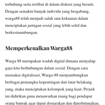
terhubung serta terlibat di dalam diskusi yang berarti.
Dengan semakin banyak individu yang bergabung,
warga88 telah menjadi salah satu kekuatan dalam
menciptakan jaringan sosial yang lebih solid dan
berkesinambungan.
Memperkenalkan Warga88
Warga 88 merupakan wadah digital dimana menyulap
gaya kita berhubungan dalam social. Dengan cara
memakai digitalisasi, Warga-88 menyambungkan
berbagai pemangku kepentingan dari latar belakang
yang, maka menciptakan kelompok yang kuat. Proyek
ini didirikan guna menawarkan ruang bagi pendapat
orang banyak agar dapat disuarakan dan diperhitungkan,