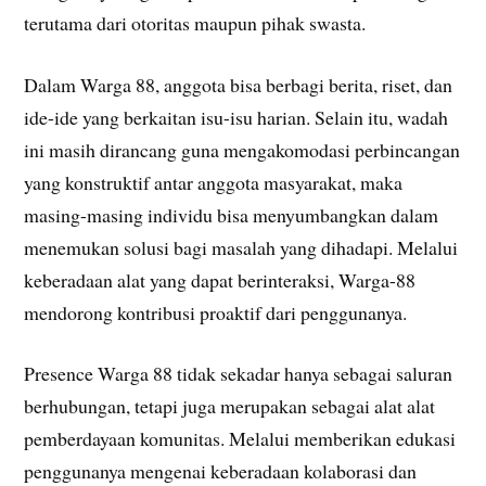
terutama dari otoritas maupun pihak swasta.
Dalam Warga 88, anggota bisa berbagi berita, riset, dan
ide-ide yang berkaitan isu-isu harian. Selain itu, wadah
ini masih dirancang guna mengakomodasi perbincangan
yang konstruktif antar anggota masyarakat, maka
masing-masing individu bisa menyumbangkan dalam
menemukan solusi bagi masalah yang dihadapi. Melalui
keberadaan alat yang dapat berinteraksi, Warga-88
mendorong kontribusi proaktif dari penggunanya.
Presence Warga 88 tidak sekadar hanya sebagai saluran
berhubungan, tetapi juga merupakan sebagai alat alat
pemberdayaan komunitas. Melalui memberikan edukasi
penggunanya mengenai keberadaan kolaborasi dan