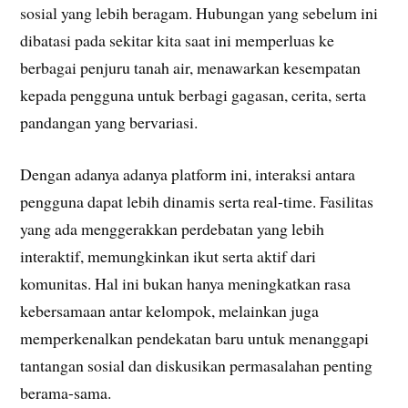
sosial yang lebih beragam. Hubungan yang sebelum ini
dibatasi pada sekitar kita saat ini memperluas ke
berbagai penjuru tanah air, menawarkan kesempatan
kepada pengguna untuk berbagi gagasan, cerita, serta
pandangan yang bervariasi.
Dengan adanya adanya platform ini, interaksi antara
pengguna dapat lebih dinamis serta real-time. Fasilitas
yang ada menggerakkan perdebatan yang lebih
interaktif, memungkinkan ikut serta aktif dari
komunitas. Hal ini bukan hanya meningkatkan rasa
kebersamaan antar kelompok, melainkan juga
memperkenalkan pendekatan baru untuk menanggapi
tantangan sosial dan diskusikan permasalahan penting
berama-sama.