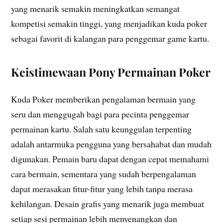
yang menarik semakin meningkatkan semangat
kompetisi semakin tinggi, yang menjadikan kuda poker
sebagai favorit di kalangan para penggemar game kartu.
Keistimewaan Pony Permainan Poker
Kuda Poker memberikan pengalaman bermain yang
seru dan menggugah bagi para pecinta penggemar
permainan kartu. Salah satu keunggulan terpenting
adalah antarmuka pengguna yang bersahabat dan mudah
digunakan. Pemain baru dapat dengan cepat memahami
cara bermain, sementara yang sudah berpengalaman
dapat merasakan fitur-fitur yang lebih tanpa merasa
kehilangan. Desain grafis yang menarik juga membuat
setiap sesi permainan lebih menyenangkan dan