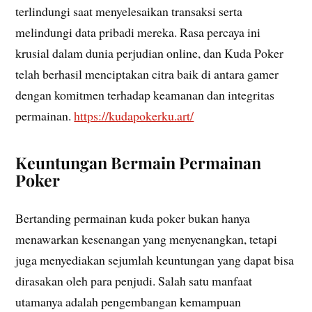
terlindungi saat menyelesaikan transaksi serta
melindungi data pribadi mereka. Rasa percaya ini
krusial dalam dunia perjudian online, dan Kuda Poker
telah berhasil menciptakan citra baik di antara gamer
dengan komitmen terhadap keamanan dan integritas
permainan.
https://kudapokerku.art/
Keuntungan Bermain Permainan
Poker
Bertanding permainan kuda poker bukan hanya
menawarkan kesenangan yang menyenangkan, tetapi
juga menyediakan sejumlah keuntungan yang dapat bisa
dirasakan oleh para penjudi. Salah satu manfaat
utamanya adalah pengembangan kemampuan