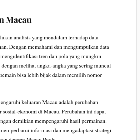
an Macau
kan analisis yang mendalam terhadap data
mainan. Dengan memahami dan mengumpulkan data
mengidentifikasi tren dan pola yang mungkin
, dengan melihat angka-angka yang sering muncul
pemain bisa lebih bijak dalam memilih nomor
memengaruhi keluaran Macau adalah perubahan
r sosial-ekonomi di Macau. Perubahan ini dapat
engan demikian mempengaruhi hasil permainan.
u memperbarui informasi dan mengadaptasi strategi
levan dengan Macau Pools.