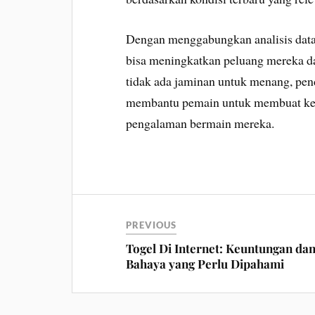
Dengan menggabungkan analisis data
bisa meningkatkan peluang mereka 
tidak ada jaminan untuk menang, pen
membantu pemain untuk membuat kep
pengalaman bermain mereka.
PREVIOUS
Togel Di Internet: Keuntungan da
Bahaya yang Perlu Dipahami