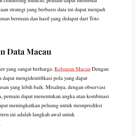
bih cenderung muncul, pemain dapat membuat
aan strategi yang berbasis data ini dapat menjadi
an bermain dan hasil yang didapat dari Toto
an Data Macau
set yang sangat berharga.
Keluaran Macau
Dengan
 dapat mengidentifikasi pola yang dapat
an yang lebih baik. Misalnya, dengan observasi
, pemain dapat menentukan angka atau kombinasi
dapat meningkatkan peluang untuk memprediksi
ren ini adalah langkah awal untuk
.