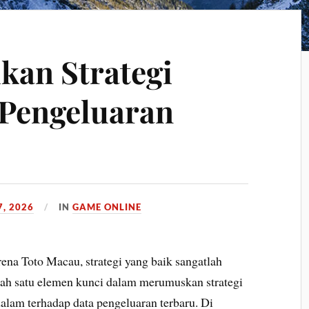
kan Strategi
 Pengeluaran
7, 2026
IN
GAME ONLINE
rena Toto Macau, strategi yang baik sangatlah
lah satu elemen kunci dalam merumuskan strategi
lam terhadap data pengeluaran terbaru. Di