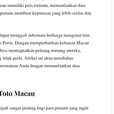
ran memiliki pola tertentu, memanfaatkan data
pemain membuat keputusan yang lebih cerdas dan
 dapat menggali informasi berharga mengenai tren
au Pools. Dengan memperhatikan keluaran Macau
a bisa meningkatkan peluang menang mereka,
g tidak perlu. Artikel ini akan membahas
 permainan Anda dengan memanfaatkan data
 Toto Macau
jadi sangat penting bagi para pemain yang ingin