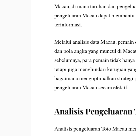
Macau, di mana taruhan dan pengelua
pengeluaran Macau dapat membantu 
terinformasi.
Melalui analisis data Macau, pemain
dan pola angka yang muncul di Mac
sebelumnya, para pemain tidak hany
tetapi juga menghindari kerugian yan
bagaimana mengoptimalkan strategi
pengeluaran Macau secara efektif.
Analisis Pengeluaran
Analisis pengeluaran Toto Macau men