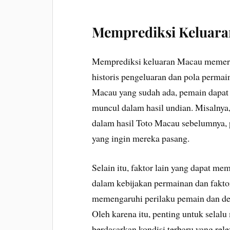
Memprediksi Keluar
Memprediksi keluaran Macau memerlu
historis pengeluaran dan pola per
Macau yang sudah ada, pemain dapat 
muncul dalam hasil undian. Misalnya
dalam hasil Toto Macau sebelumnya, 
yang ingin mereka pasang.
Selain itu, faktor lain yang dapat 
dalam kebijakan permainan dan fakto
memengaruhi perilaku pemain dan d
Oleh karena itu, penting untuk selal
berdasarkan kondisi terbaru yang re