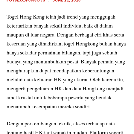
FOT8EJXJF0M8OV5
JUNE 22, 2026
Togel Hong Kong telah jadi trend yang menggugah
ketertarikan banyak sekali individu, baik di dalam
maupun di luar negara. Dengan berbagai ciri khas serta
keseruan yang dihadirkan, togel Hongkong bukan hanya
hanya sekadar permainan bilangan, tapi juga sebuah
budaya yang menumbuhkan pesat. Banyak pemain yang
mengharapkan dapat mendapatkan keberuntungan
melalui data keluaran HK yang akurat. Oleh karena itu,
mengerti pengeluaran HK dan data Hongkong menjadi
amat krusial untuk beberapa peserta yang hendak
menambah kesempatan mereka sendiri.
Dengan perkembangan teknik, akses terhadap data
tentang hasil HK jadi semakin mudah. Platform seperti